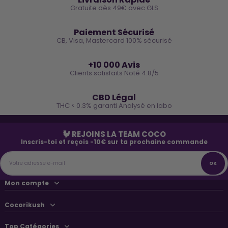
Gratuite dès 49€ avec GLS
🔒
Paiement Sécurisé
CB, Visa, Mastercard 100% sécurisé
⭐
+10 000 Avis
Clients satisfaits Noté 4.8/5
🌿
CBD Légal
THC < 0.3% garanti Analysé en labo
🐓 REJOINS LA TEAM COCO
Inscris-toi et reçois -10€ sur ta prochaine commande
Mon compte
Cocorikush
Top Catégories