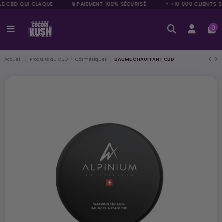
LE CBD QUI CLAQUE
🔒 PAIEMENT 100% SÉCURISÉ
⭐ +10 000 CLIENTS S
0
Accueil
Produits au CBD
Cosmétiques
BAUME CHAUFFANT CBD