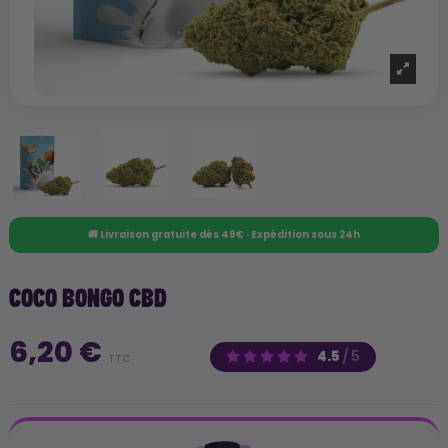
🚚 Livraison gratuite dès 49€ · Expédition sous 24h
COCO BONGO CBD
6,20 €
4.5
/
5
TTC