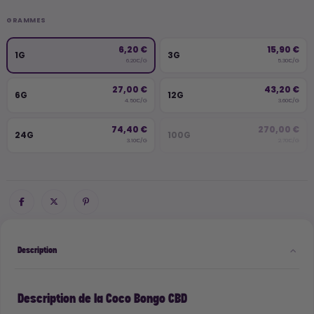
GRAMMES
6,20 €
15,90 €
1G
3G
6.20€/G
5.30€/G
27,00 €
43,20 €
6G
12G
4.50€/G
3.60€/G
74,40 €
270,00 €
24G
100G
3.10€/G
2.70€/G
Description
Description de la Coco Bongo CBD