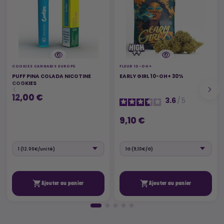
COOKIES CANNABIS EUROPE
FLEUR 10-OH+
PUFF PINA COLADA NICOTINE
EARLY GIRL 10-OH+ 30%
COOKIES
12,00 €
3.6
/
5
9,10 €


Ajouter au panier
Ajouter au panier