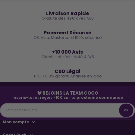
🚚
Livraison Rapide
Gratuite dès 49€ avec GLS
🔒
Paiement Sécurisé
CB, Visa, Mastercard 100% sécurisé
⭐
+10 000 Avis
Clients satisfaits Noté 4.8/5
🌿
CBD Légal
THC < 0.3% garanti Analysé en labo
🐓 REJOINS LA TEAM COCO
Inscris-toi et reçois -10€ sur ta prochaine commande
Mon compte
Cocorikush