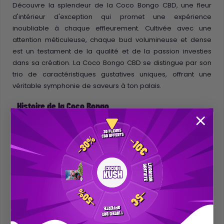
Découvre la splendeur de la Coco Bongo CBD, une fleur
d'intérieur d'exception qui promet une expérience
inoubliable à chaque effleurement. Cultivée avec une
attention méticuleuse, chaque bud volumineuse et dense
est un testament de la qualité et de la passion investies
dans sa création. La Coco Bongo CBD se distingue par son
trio de caractéristiques gustatives uniques, offrant une
véritable symphonie de saveurs à ton palais.
Histoire de la Coco Bongo
La légende de la Coco Bongo CBD trouve ses racines
dans l'histoire fascinante d'une souche de cannabis
"coco" légendaire, découverte il y a des décennies par
des explorateurs passionnés. Inspirée par cette souche
mythique, la Coco Bongo CBD a été développée pour
capturer l'essence enivrante de la noix de coco,
combinée aux arômes luxuriants des paradis tropicaux.
Effets du CBD