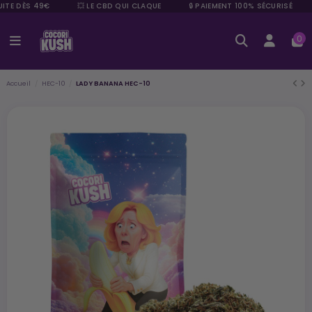
ITE DÈS 49€
💥 LE CBD QUI CLAQUE
🔒 PAIEMENT 100% SÉCURISÉ
0
Accueil
HEC-10
LADY BANANA HEC-10