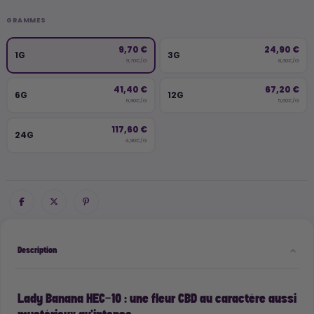
GRAMMES
9,70 €
24,90 €
1G
3G
9,70€/G
8,30€/G
41,40 €
67,20 €
6G
12G
6,90€/G
5,60€/G
117,60 €
24G
4,90€/G
Description
Lady Banana HEC-10 : une fleur CBD au caractère aussi