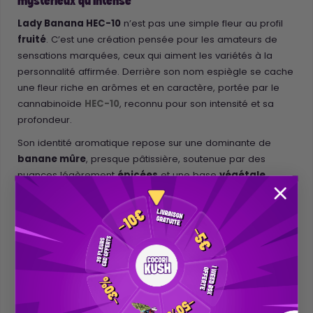
mystérieux qu’intense
Lady Banana HEC-10
n’est pas une simple fleur au profil
fruité
. C’est une création pensée pour les amateurs de
sensations marquées, ceux qui aiment les variétés à la
personnalité affirmée. Derrière son nom espiègle se cache
une fleur riche en arômes et en caractère, portée par le
cannabinoïde
HEC-10
, reconnu pour son intensité et sa
profondeur.
Son identité aromatique repose sur une dominante de
banane mûre
, presque pâtissière, soutenue par des
nuances légèrement
épicées
et une base
végétale
élégante. À la dégustation, l’équilibre entre gourmandise et
puissance crée une expérience immersive, enveloppante,
qui évolue progressivement au fil des minutes.
Le
HEC-10
apporte une sensation marquée, souvent
décrite comme profonde, structurante, avec une présence
plus affirmée que le CBD classique. Les utilisateurs
expérimentés évoquent un effet intense, durable, propice
aux moments où l’on souhaite vraiment déconnecter et