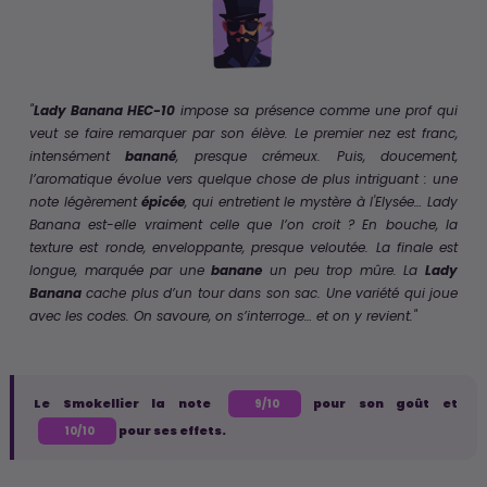
"
Lady Banana HEC-10
impose sa présence comme une prof qui
veut se faire remarquer par son élève. Le premier nez est franc,
intensément
banané
, presque crémeux. Puis, doucement,
l’aromatique évolue vers quelque chose de plus intriguant : une
note légèrement
épicée
, qui entretient le mystère à l'Elysée… Lady
Banana est-elle vraiment celle que l’on croit ? En bouche, la
texture est ronde, enveloppante, presque veloutée. La finale est
longue, marquée par une
banane
un peu trop mûre. La
Lady
Banana
cache plus d’un tour dans son sac. Une variété qui joue
avec les codes. On savoure, on s’interroge… et on y revient."
Le Smokellier la note
pour son goût et
9/10
pour ses effets.
10/10