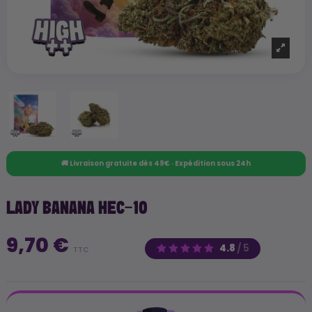
🚚 Livraison gratuite dès 49€ · Expédition sous 24h
LADY BANANA HEC-10
9,70 €
4.8
/
5
TTC