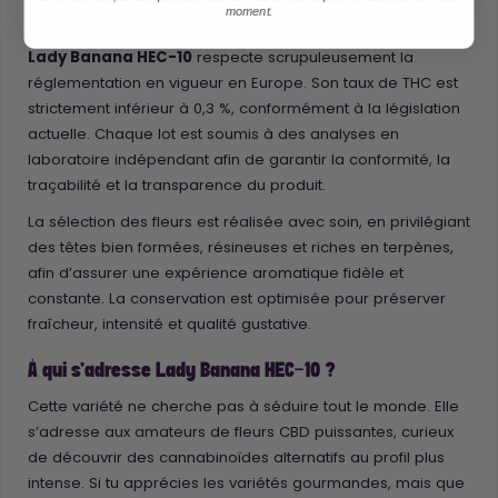
moment.
Qualité, traçabilité et conformité
Lady Banana HEC-10
respecte scrupuleusement la
réglementation en vigueur en Europe. Son taux de THC est
strictement inférieur à 0,3 %, conformément à la législation
actuelle. Chaque lot est soumis à des analyses en
laboratoire indépendant afin de garantir la conformité, la
traçabilité et la transparence du produit.
La sélection des fleurs est réalisée avec soin, en privilégiant
des têtes bien formées, résineuses et riches en terpènes,
afin d’assurer une expérience aromatique fidèle et
constante. La conservation est optimisée pour préserver
fraîcheur, intensité et qualité gustative.
À qui s’adresse Lady Banana HEC-10 ?
Cette variété ne cherche pas à séduire tout le monde. Elle
s’adresse aux amateurs de fleurs CBD puissantes, curieux
de découvrir des cannabinoïdes alternatifs au profil plus
intense. Si tu apprécies les variétés gourmandes, mais que