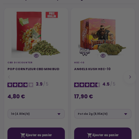
CBD DISCOUNTER
HEC-10
POP CORN FLEUR CBD MINI BUD
ANGELS KUSH HEC-10
3.9
/
5
4.5
/
5
4,80 €
17,90 €


Ajouter au panier
Ajouter au panier