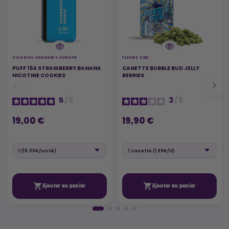
COOKIES CANNABIS EUROPE
FLEURS CBD
PUFF 15K STRAWBERRY BANANA
CANETTE BUBBLE BUD JELLY
NICOTINE COOKIES
BERRIES
5
/
5
3
/
5
19,00 €
19,90 €


Ajouter au panier
Ajouter au panier