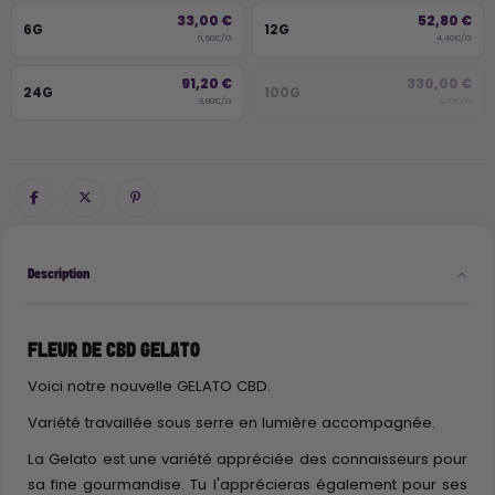
33,00 €
52,80 €
6G
12G
5,50€/G
4,40€/G
91,20 €
330,00 €
24G
100G
3,80€/G
3,30€/G
Description
FLEUR DE CBD GELATO
Voici notre nouvelle GELATO CBD.
Variété travaillée sous serre en lumière accompagnée.
La Gelato est une variété appréciée des connaisseurs pour
sa fine gourmandise. Tu l'apprécieras également pour ses