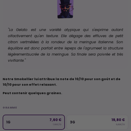
"
La Gelato est une variété atypique qui s'exprime autant
olfactivement qu'en texture. Elle dégage des effluves de petit
citron vertmêlées à la rondeur de la meringue italienne. Son
équilibre est donc parfait entre lepeps de l'agrumeet la structure
légèrementsucrée de la meringue. Sa finale sera poivrée et très
vivifiante."
Notre Smokellier lui attribue la note de 10/10 pour son goût et de
10/10 pour son effet relaxant.
Peut contenir quelques graines.
GRAMME
7,60 €
19,80 €
1G
3G
7,60€/G
6,60€/G