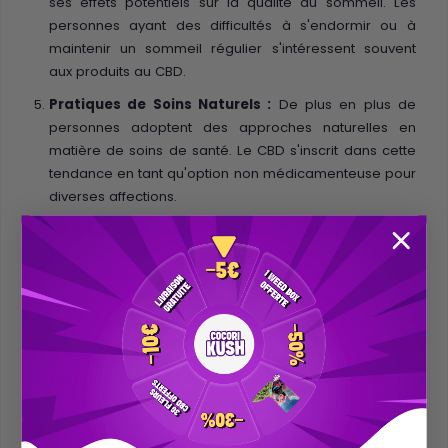
ses effets potentiels sur la qualité du sommeil. Les
personnes ayant des difficultés à s'endormir ou à
maintenir un sommeil régulier s'intéressent souvent
aux produits au CBD.
Pratiques de Soins Naturels :
De plus en plus de
personnes adoptent des approches naturelles en
matière de soins de santé. Le CBD s'inscrit dans cette
tendance en tant qu'option non médicamenteuse pour
diverses affections.
Soutien à la Santé Mentale :
Certaines études
suggèrent que le CBD peut avoir des effets positifs sur
les troubles mentaux tels que la dépression et
l'anxiété. Les clients intéressés par des solutions
alternatives aux médicaments traditionnels se tournent
souvent vers le CBD.
Satisfaction des Clients Existants :
Les avis positifs
et les expériences partagées par d'autres clients
jouent un rôle important dans la prise de décision.
Lorsque les utilisateurs satisfaits partagent leurs