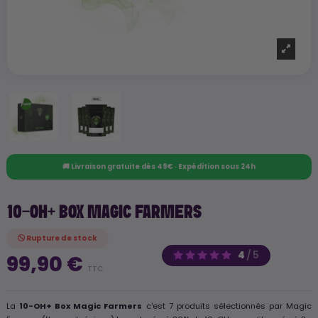
🚚 Livraison gratuite dès 49€ · Expédition sous 24h
10-OH+ BOX MAGIC FARMERS
Rupture de stock
4
/
5
99,90 €
TTC
La
10-OH+ Box Magic Farmers
c'est 7 produits sélectionnés par Magic