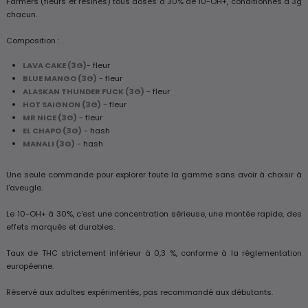
Farmers (fleurs et résines) tous dosés à 30% de 10-OH+, conditionnés à 3g
chacun.
Composition :
LAVA CAKE (3G)
- fleur
BLUE MANGO (3G)
- fleur
ALASKAN THUNDER FUCK (3G)
- fleur
HOT SAIGNON (3G)
- fleur
MR NICE (3G)
- fleur
EL CHAPO (3G)
- hash
MANALI (3G)
- hash
Une seule commande pour explorer toute la gamme sans avoir à choisir à
l'aveugle.
Le 10-OH+ à 30%, c'est une concentration sérieuse, une montée rapide, des
effets marqués et durables.
Taux de THC strictement inférieur à 0,3 %, conforme à la réglementation
européenne.
Réservé aux adultes expérimentés, pas recommandé aux débutants.