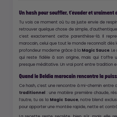
Un hash pour souffler, t’évader et vraiment 
Tu vois ce moment où tu as juste envie de respire
retrouver quelque chose de simple, d’authentique
c’est exactement cette parenthèse-là. Il repr
marocain, celui que tout le monde reconnaît dès la 
profondeur moderne grâce à la
Magic Sauce
. Le
qui reste fidèle à son origine, mais qui t’offre
presque méditative. Un vrai pont entre tradition
Quand le Beldia marocain rencontre la pui
Ce hash, c’est une rencontre à mi-chemin entre d
traditionnel
: une matière première chaude, résin
l’autre, tu as la
Magic Sauce
, notre blend exclu
pour apporter une montée rapide, nette et contrô
La recette reste secrète, bien sûr, mais elle re