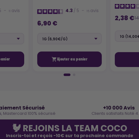
5
-
avis
4.3
/
5
-
avis
11
15
2,38 €
14
6,90 €

panier
Ajouter au panier
🔒
⭐
aiement Sécurisé
+10 000 Avis
a, Mastercard 100% sécurisé
Clients satisfaits Noté 4
🐓 REJOINS LA TEAM COCO
Inscris-toi et reçois -10€ sur ta prochaine commande