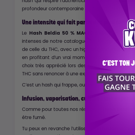
hash qui respire l’authenticité, mais qui apport
profondeur contemporaine qui fait toute la différ
Une intensité qui fait partie des plus fortes
Le
Hash Beldia 50 % MAGIC SAUCE
se classe
intenses de notre catalogue. Beaucoup d’utilisat
de celle du THC, avec un high profond mais plus c
en profitant d’un vrai moment d’évasion. Cette in
choix très apprécié lors des périodes de transiti
THC sans renoncer à une expérience forte, familiè
C’est un hash qui frappe, oui, mais qui frappe prop
Infusion, vaporisation, cuisine : une expéri
Comme pour toutes nos résines, le
Hash Beldia
être fumé.
Tu peux en revanche l’utiliser en
infusion
, en
va