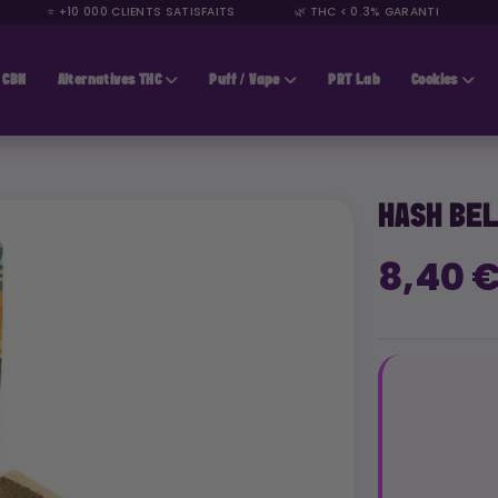
⭐ +10 000 CLIENTS SATISFAITS
🌿 THC < 0.3% GARANTI
🚚 L
CBN
Alternatives THC
Puff / Vape
PRT Lab
Cookies
HASH BEL
8,40 