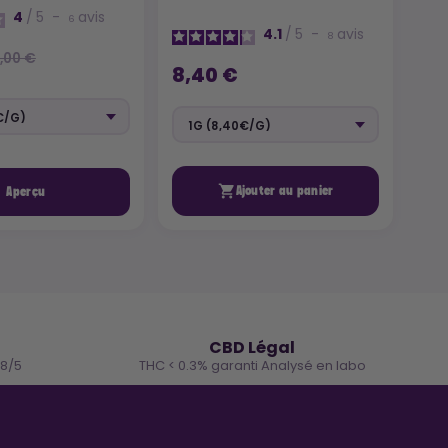
4
/
5
-
avis
6
4.1
/
5
-
avis
8
10
,00 €
8,40 €

Ajouter au panier
Aperçu
🌿
CBD Légal
.8/5
THC < 0.3% garanti Analysé en labo