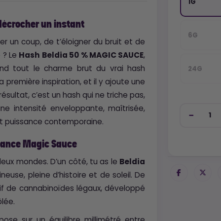
1G
décrocher un instant
6G
r un coup, de t’éloigner du bruit et de
 ? Le
Hash Beldia 50 % MAGIC SAUCE
,
end tout le charme brut du vrai hash
24G
première inspiration, et il y ajoute une
 résultat, c’est un hash qui ne triche pas,
 une intensité enveloppante, maîtrisée,
 et puissance contemporaine.
ssance Magic Sauce
eux mondes. D’un côté, tu as le
Beldia
euse, pleine d’histoire et de soleil. De
sif de cannabinoïdes légaux, développé
lée.
pose sur un équilibre millimétré entre