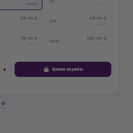
3G
8,40€/G
7,20€/G
35,40 €
56,40 €
12G
5,90€/G
4,70€/G
98,40 €
360,00 €
100G
4,10€/G
3,60€/G
Ajouter au panier