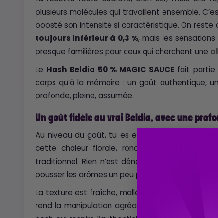
plusieurs molécules qui travaillent ensemble. C’e
boosté son intensité si caractéristique. On reste
toujours inférieur à 0,3 %
, mais les sensation
presque familières pour ceux qui cherchent une
a
Le
Hash Beldia 50 % MAGIC SAUCE
fait partie
corps qu’à la mémoire : un goût authentique, 
profonde, pleine, assumée.
Un goût fidèle au vrai Beldia, avec une prof
Au niveau du goût, tu es en terrain connu. Le
Ha
cette chaleur florale, ronde et résineuse qui
traditionnel. Rien n’est dénaturé, rien n’est effa
pousser les arômes un peu plus loin, donner un peu 
La texture est fraîche, malléable, compacte, av
rend la manipulation agréable et révèle un parfu