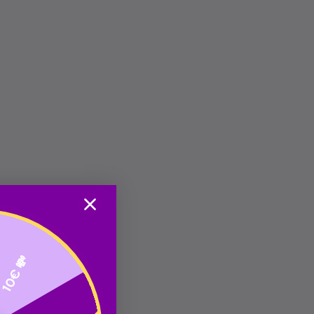
10€ 💸