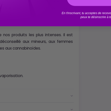
ofondeur aromatique, la finesse de la
Sauce
sans combustion. C’est aussi là
En t'inscrivant, tu acceptes de rece
tentiel.
peux te désinscrire à 
nos produits les plus intenses. Il est
 déconseillé aux mineurs, aux femmes
les aux cannabinoïdes.
vaporisation.