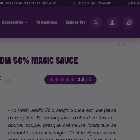
IVRAISON GRATUITE DÈS 49€
💥 LE CBD QUI CLAQUE
🔒 PAIEMENT
Accessoires
Promotions
Espace Pros
0
DIA 50% MAGIC SAUCE
€
3.8
/
5
TTC
« La Hash Beldia 50 % Magic Sauce est une pièce
d’exception. Tu remarqueras d’abord sa texture :
douce, souple, presque crémeuse lorsqu’elle se
réchauffe entre les doigts. C’est la signature des