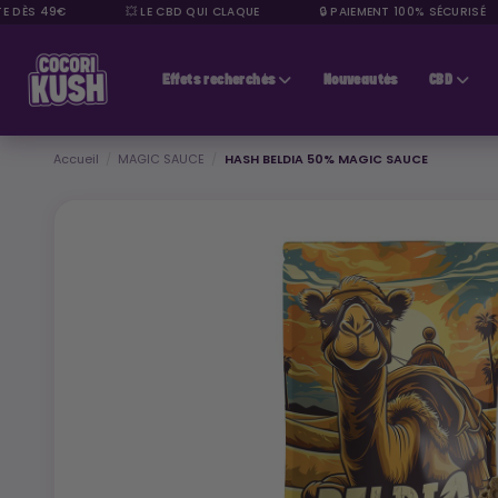
ÈS 49€
💥 LE CBD QUI CLAQUE
🔒 PAIEMENT 100% SÉCURISÉ
CBD pas cher
Effets recherchés
Nouveautés
CBD
Accueil
MAGIC SAUCE
HASH BELDIA 50% MAGIC SAUCE