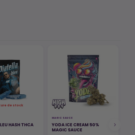
ture de stock
MAGIC SAUCE
HEC-
BLEU HASH THCA
YODA ICE CREAM 50%
MOU
MAGIC SAUCE