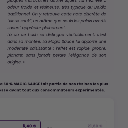
plaques marocaines authentiques. Au nez, elle a
odeur froide et résineuse, très typique du Beldia
traditionnel. On y retrouve cette note discrète de
“vieux souk”, un arôme que seuls les palais avertis
savent apprécier pleinement.
Là où ce hash se distingue véritablement, c’est
dans sa montée. La Magic Sauce lui apporte une
modernité saisissante : l’effet est rapide, propre,
planant, sans jamais perdre l’élégance de son
origine. »
ia 50 % MAGIC SAUCE fait partie de nos résines les plus
resse avant tout aux consommateurs expérimentés.
8,40 €
21,60 €