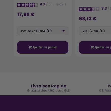
4.2
/
5
-
avis
15
3.3
/
17,90 €
68,13 €


Ajouter au panier
Ajouter au 
🚚
Livraison Rapide
P
Gratuite dès 49€ avec GLS
CB, Vis