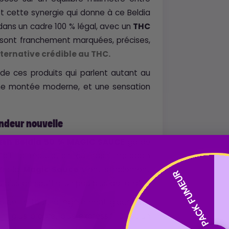
st cette synergie qui donne à ce Beldia
 dans un cadre 100 % légal, avec un
THC
s sont franchement marquées, précises,
lternative crédible au THC.
 de ces produits qui parlent autant au
une montée moderne, et une sensation
ondeur nouvelle
sh Beldia 50 % MAGIC SAUCE
garde
 fait la réputation du hash marocain
cé : la
Magic Sauce
vient simplement
PACK FUMEUR
plus de souffle, un peu plus de relief.
ec cette touche légèrement glacée qui
m plus propre, plus expressif. C’est un