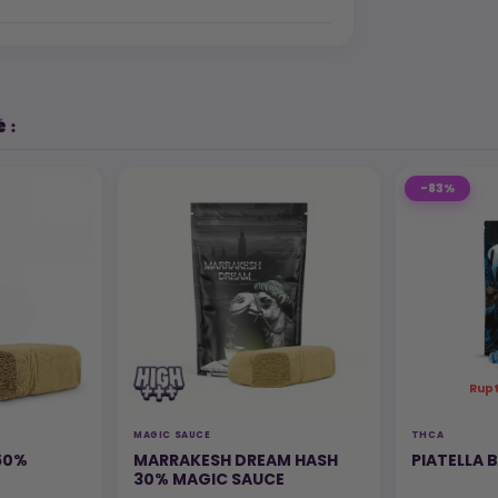
 :
-83%
Rup
MAGIC SAUCE
THCA
50%
MARRAKESH DREAM HASH
PIATELLA 
30% MAGIC SAUCE