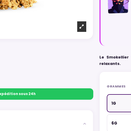
Le Smokellier
relaxants.
GRAMMES
 Expédition sous 24h
1G
6G