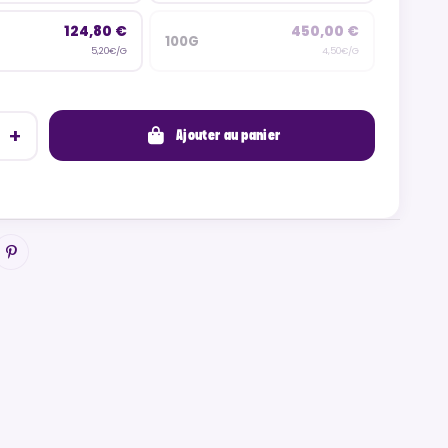
124,80 €
450,00 €
100G
5,20€/G
4,50€/G
Ajouter au panier