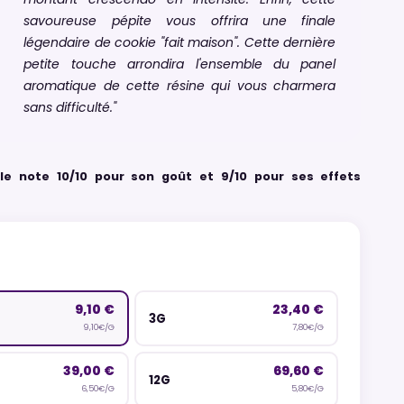
montant crescendo en intensité. Enfin, cette
savoureuse pépite vous offrira une finale
légendaire de cookie "fait maison". Cette dernière
petite touche arrondira l'ensemble du panel
aromatique de cette résine qui vous charmera
sans difficulté."
 le note 10/10 pour son goût et 9/10 pour ses effets
9,10 €
23,40 €
3G
9,10€/G
7,80€/G
39,00 €
69,60 €
12G
6,50€/G
5,80€/G