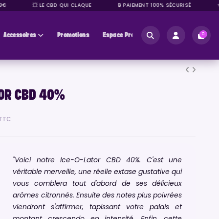
💥 LE CBD QUI CLAQUE
🔒 PAIEMENT 100% SÉCURISÉ
⭐ +
Accessoires
Promotions
Espace Pros
0
TOR CBD 40%
TTC
"Voici notre Ice-O-Lator CBD 40%. C'est une
véritable merveille, une réelle extase gustative qui
vous comblera tout d'abord de ses délicieux
arômes citronnés. Ensuite des notes plus poivrées
viendront s'affirmer, tapissant votre palais et