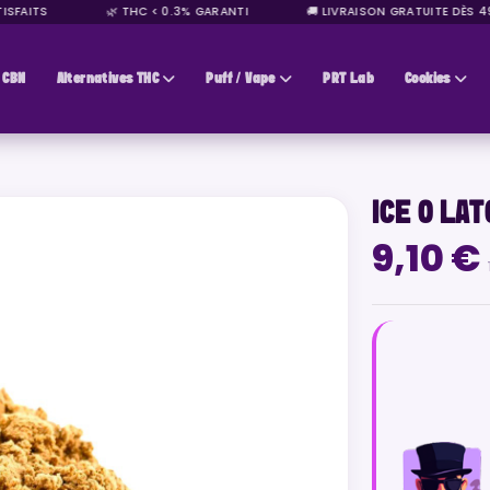
FAITS
🌿 THC < 0.3% GARANTI
🚚 LIVRAISON GRATUITE DÈS 49€
CBN
Alternatives THC
Puff / Vape
PRT Lab
Cookies
ICE O LA
9,10 €