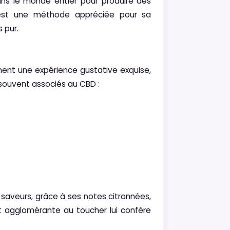
 dans le monde entier pour produire des
'est une méthode appréciée pour sa
 pur.
ent une expérience gustative exquise,
 souvent associés au CBD :
e saveurs, grâce à ses notes citronnées,
t agglomérante au toucher lui confère
.