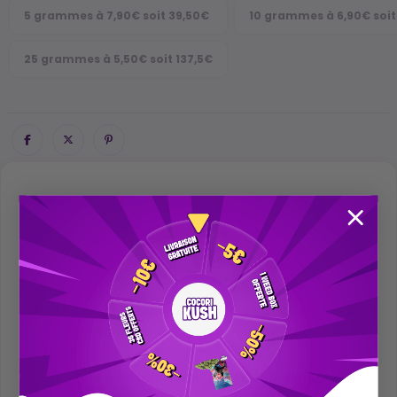
5 grammes à 7,90€ soit 39,50€
10 grammes à 6,90€ soit
25 grammes à 5,50€ soit 137,5€
Description
NEPAL CREAM CBD
Voici le dernier arrivé de notre catalogue, le NEPAL CREAM
CBD. Il dénotera franchement des résines CBD classiques.
Son odeur est caractéristique et puissante. Vous
l'apprécierez à coup sûr...
Pourquoi acheter du NEPAL CREAM CBD