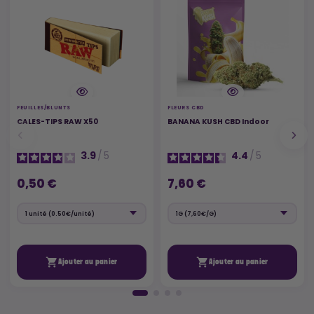
FEUILLES/BLUNTS
FLEURS CBD
CALES-TIPS RAW X50
BANANA KUSH CBD Indoor
3.9
/
5
4.4
/
5
0,50 €
7,60 €


Ajouter au panier
Ajouter au panier