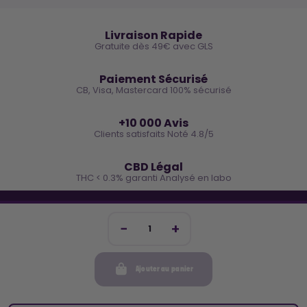
🚚
Livraison Rapide
Gratuite dès 49€ avec GLS
🔒
Paiement Sécurisé
CB, Visa, Mastercard 100% sécurisé
⭐
+10 000 Avis
Clients satisfaits Noté 4.8/5
🌿
CBD Légal
THC < 0.3% garanti Analysé en labo
🐓 REJOINS LA TEAM COCO
Inscris-toi et reçois -10€ sur ta prochaine commande
Ajouter au panier
Mon compte