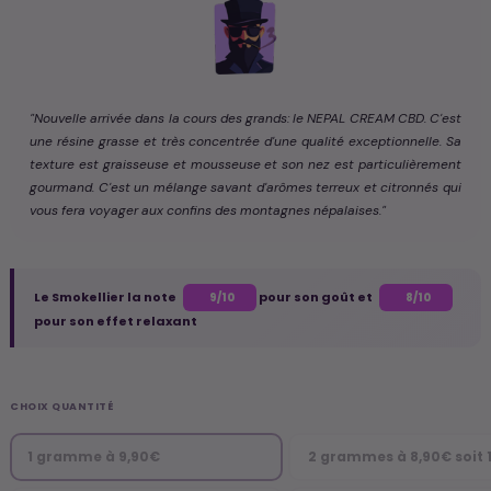
"Nouvelle arrivée dans la cours des grands: le NEPAL CREAM CBD. C'est
une résine grasse et très concentrée d'une qualité exceptionnelle. Sa
texture est graisseuse et mousseuse et son nez est particulièrement
gourmand. C'est un mélange savant d'arômes terreux et citronnés qui
vous fera voyager aux confins des montagnes népalaises."
Le Smokellier la note
pour son goût et
9/10
8/10
pour son effet relaxant
CHOIX QUANTITÉ
1 gramme à 9,90€
2 grammes à 8,90€ soit 