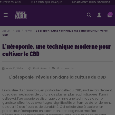
TUITE DÈS 49€
💥 LE CBD QUI CLAQUE
🔒 PAIEMENT 100% SÉCURISÉ
0
Accueil
Blog
Home
L'aéroponie, une technique moderne pour cultiver le
CBD
L'aéroponie, une technique moderne pour
cultiver le CBD
0 comments
août 31, 2024
1548 views
L'aéroponie : révolution dans la culture du CBD
L'industrie du cannabis, en particulier celle du CBD, évolue rapidement,
avec des méthodes de culture de plus en plus sophistiquées. Parmi
celles-ci, l’aéroponie se distingue comme une technique avant-
gardiste, offrant des avantages significatifs en termes de rendement,
de qualité des fleurs et de durabilité. Cet article vise à explorer en
profondeur l'aéroponie, en examinant son origine, le matériel
nécessaire, ses avantages et inconvénients, ainsi que son impact