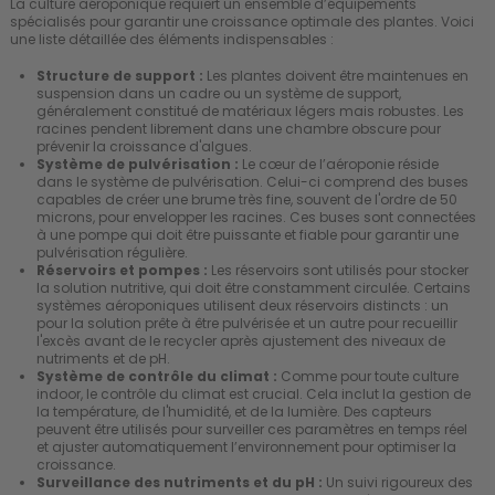
La culture aéroponique requiert un ensemble d’équipements
spécialisés pour garantir une croissance optimale des plantes. Voici
une liste détaillée des éléments indispensables :
Structure de support :
Les plantes doivent être maintenues en
suspension dans un cadre ou un système de support,
généralement constitué de matériaux légers mais robustes. Les
racines pendent librement dans une chambre obscure pour
prévenir la croissance d'algues.
Système de pulvérisation :
Le cœur de l’aéroponie réside
dans le système de pulvérisation. Celui-ci comprend des buses
capables de créer une brume très fine, souvent de l'ordre de 50
microns, pour envelopper les racines. Ces buses sont connectées
à une pompe qui doit être puissante et fiable pour garantir une
pulvérisation régulière.
Réservoirs et pompes :
Les réservoirs sont utilisés pour stocker
la solution nutritive, qui doit être constamment circulée. Certains
systèmes aéroponiques utilisent deux réservoirs distincts : un
pour la solution prête à être pulvérisée et un autre pour recueillir
l'excès avant de le recycler après ajustement des niveaux de
nutriments et de pH.
Système de contrôle du climat :
Comme pour toute culture
indoor, le contrôle du climat est crucial. Cela inclut la gestion de
la température, de l'humidité, et de la lumière. Des capteurs
peuvent être utilisés pour surveiller ces paramètres en temps réel
et ajuster automatiquement l’environnement pour optimiser la
croissance.
Surveillance des nutriments et du pH :
Un suivi rigoureux des