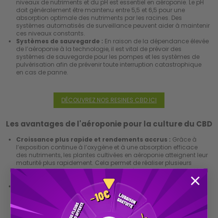
niveaux de nutriments et du pH est essentiel en aéroponie. Le pH
doit généralement être maintenu entre 5,5 et 6,5 pour une
absorption optimale des nutriments par les racines. Des
systèmes automatisés de surveillance peuvent aider à maintenir
ces niveaux constants.
Systèmes de sauvegarde :
En raison de la dépendance élevée
de l’aéroponie à la technologie, il est vital de prévoir des
systèmes de sauvegarde pour les pompes et les systèmes de
pulvérisation afin de prévenir toute interruption catastrophique
en cas de panne.
DÉCOUVREZ NOS RESINES CBD ICI
Les avantages de l'aéroponie pour la culture du CBD
Croissance plus rapide et rendements accrus :
Grâce à
l’exposition continue à l’oxygène et à une absorption efficace
des nutriments, les plantes cultivées en aéroponie atteignent leur
maturité plus rapidement. Cela permet de réaliser plusieurs
cycles de culture dans une même année, augmentant ainsi les
rendements globaux.
Efficacité dans l’utilisation des ressources :
L’aéroponie
consomme jusqu'à 90% moins d'eau que la culture
traditionnelle en terre. Cela est particulièrement bénéfique dans
les régions où l'eau est une ressource limitée. De plus, la
recirculation des nutriments réduit le gaspillage, faisant de