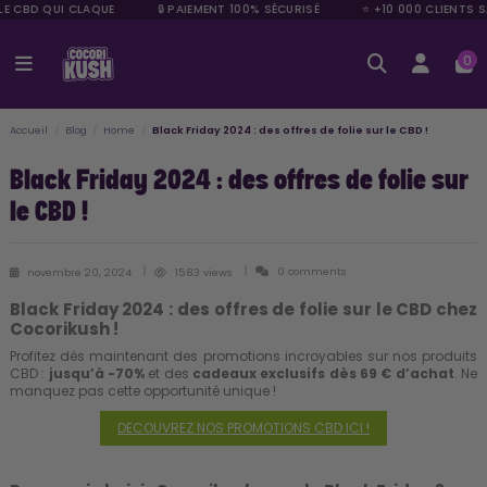
LE CBD QUI CLAQUE
🔒 PAIEMENT 100% SÉCURISÉ
⭐ +10 000 CLIENTS S
0
Accueil
Blog
Home
Black Friday 2024 : des offres de folie sur le CBD !
Black Friday 2024 : des offres de folie sur
le CBD !
0 comments
novembre 20, 2024
1583 views
Black Friday 2024 : des offres de folie sur le CBD chez
Cocorikush !
Profitez dès maintenant des promotions incroyables sur nos produits
CBD :
jusqu’à -70%
et des
cadeaux exclusifs dès 69 € d’achat
. Ne
manquez pas cette opportunité unique !
DECOUVREZ NOS PROMOTIONS CBD ICI !