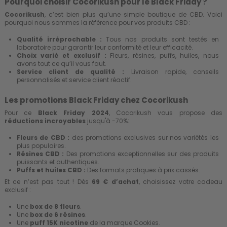
Pourquoi choisir Cocorikush pour le Black Friday ?
Cocorikush
, c’est bien plus qu’une simple boutique de CBD. Voici
pourquoi nous sommes la référence pour vos produits CBD :
Qualité irréprochable :
Tous nos produits sont testés en
laboratoire pour garantir leur conformité et leur efficacité.
Choix varié et exclusif :
Fleurs, résines, puffs, huiles, nous
avons tout ce qu’il vous faut.
Service client de qualité :
Livraison rapide, conseils
personnalisés et service client réactif.
Les promotions Black Friday chez Cocorikush
Pour ce
Black Friday 2024
, Cocorikush vous propose des
réductions incroyables
jusqu'à -70%:
Fleurs de CBD :
des promotions exclusives sur nos variétés les
plus populaires.
Résines CBD :
Des promotions exceptionnelles sur des produits
puissants et authentiques.
Puffs et huiles CBD :
Des formats pratiques à prix cassés.
Et ce n’est pas tout ! Dès
69 € d’achat
, choisissez votre cadeau
exclusif :
Une
box de 8 fleurs
.
Une
box de 6 résines
.
Une
puff 15K nicotine
de la marque Cookies.