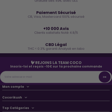
Gratuite dès 49€ avec GLS
🔒
Paiement Sécurisé
CB, Visa, Mastercard 100% sécurisé
⭐
+10 000 Avis
Clients satisfaits Noté 4.8/5
🌿
CBD Légal
THC < 0.3% garanti Analysé en labo
🐓 REJOINS LA TEAM COCO
Inscris-toi et reçois -10€ sur ta prochaine commande
Mon compte
Cocorikush
Top Catégories