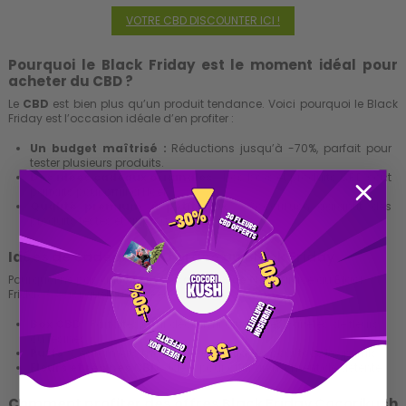
VOTRE CBD DISCOUNTER ICI !
Pourquoi le Black Friday est le moment idéal pour
acheter du CBD ?
Le
CBD
est bien plus qu’un produit tendance. Voici pourquoi le Black
Friday est l’occasion idéale d’en profiter :
Un budget maîtrisé :
Réductions jusqu’à -70%, parfait pour
tester plusieurs produits.
Des idées cadeaux originales :
Nos boxs et produits CBD sont
parfaits pour offrir à Noël.
Qualité premium à petit prix :
Cocorikush garantit des
produits testés et approuvés.
Idées de cadeaux CBD grâce au Black Friday
Pourquoi ne pas anticiper vos
cadeaux de Noël
grâce au Black
Friday ? Voici quelques idées :
Box CBD :
Parfaites pour découvrir différentes variétés de fleurs
ou résines.
Puffs :
Des formats modernes et pratiques pour tous les profils.
Fleurs et résines CBD :
Idéal pour offrir un
moment de détente.
Comment profiter des offres Black Friday Cocorikush