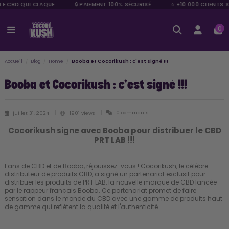
 LE CBD QUI CLAQUE
🔒 PAIEMENT 100% SÉCURISÉ
⭐ +10 000 CLIENTS S
0
Accueil
Blog
Home
Booba et Cocorikush : c'est signé !!!
Booba et Cocorikush : c'est signé !!!
0 comments
juillet 31, 2024
1901 views
Cocorikush signe avec Booba pour distribuer le CBD
PRT LAB !!!
Fans de CBD et de Booba, réjouissez-vous ! Cocorikush, le célèbre
distributeur de produits CBD, a signé un partenariat exclusif pour
distribuer les produits de PRT LAB,
la nouvelle marque de CBD lancée
par le rappeur français Booba
. Ce partenariat promet de faire
sensation dans le monde du CBD avec une gamme de produits haut
de gamme qui reflètent la qualité et l'authenticité.