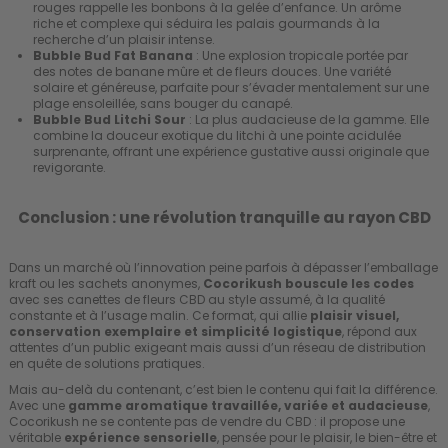
rouges rappelle les bonbons à la gelée d’enfance. Un arôme
riche et complexe qui séduira les palais gourmands à la
recherche d’un plaisir intense.
Bubble Bud Fat Banana
: Une explosion tropicale portée par
des notes de banane mûre et de fleurs douces. Une variété
solaire et généreuse, parfaite pour s’évader mentalement sur une
plage ensoleillée, sans bouger du canapé.
Bubble Bud Litchi Sour
: La plus audacieuse de la gamme. Elle
combine la douceur exotique du litchi à une pointe acidulée
surprenante, offrant une expérience gustative aussi originale que
revigorante.
Conclusion : une révolution tranquille au rayon CBD
Dans un marché où l’innovation peine parfois à dépasser l’emballage
kraft ou les sachets anonymes,
Cocorikush bouscule les codes
avec ses canettes de fleurs CBD au style assumé, à la qualité
constante et à l’usage malin. Ce format, qui allie
plaisir visuel,
conservation exemplaire et simplicité logistique
, répond aux
attentes d’un public exigeant mais aussi d’un réseau de distribution
en quête de solutions pratiques.
Mais au-delà du contenant, c’est bien le contenu qui fait la différence.
Avec une
gamme aromatique travaillée, variée et audacieuse
,
Cocorikush ne se contente pas de vendre du CBD : il propose une
véritable
expérience sensorielle
, pensée pour le plaisir, le bien-être et