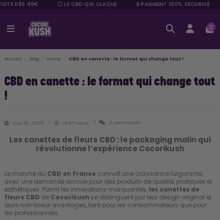
UITE DÈS 49€
💥 LE CBD QUI CLAQUE
🔒 PAIEMENT 100% SÉCURISÉ
0
Accueil
Blog
Home
CBD en canette : le format qui change tout !
CBD en canette : le format qui change tout
!
0 comments
mai 18, 2025
1887 views
Les canettes de fleurs CBD : le packaging malin qui
révolutionne l’expérience Cocorikush
Le marché du
CBD en France
connaît une croissance fulgurante,
avec une demande accrue pour des produits de qualité, pratiques et
esthétiques. Parmi les innovations marquantes,
les canettes de
fleurs CBD
de
Cocorikush
se distinguent par leur design original et
leurs nombreux avantages, tant pour les consommateurs que pour
les professionnels.