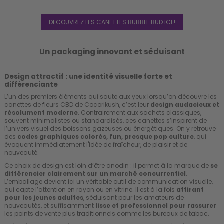
DECOUVREZ LES CANETTES BUBBLE BUD ICI !
Un packaging innovant et séduisant
Design attractif : une identité visuelle forte et
différenciante
L’un des premiers éléments qui saute aux yeux lorsqu’on découvre les
canettes de fleurs CBD de Cocorikush, c’est leur
design audacieux et
résolument moderne
. Contrairement aux sachets classiques,
souvent minimalistes ou standardisés, ces canettes s’inspirent de
l’univers visuel des boissons gazeuses ou énergétiques. On y retrouve
des
codes graphiques colorés, fun, presque pop culture
, qui
évoquent immédiatement l'idée de fraîcheur, de plaisir et de
nouveauté.
Ce choix de design est loin d’être anodin : il permet à la marque de
se
différencier clairement sur un marché concurrentiel
.
L’emballage devient ici un véritable outil de communication visuelle,
qui capte l’attention en rayon ou en vitrine. Il est à la fois
attirant
pour les jeunes adultes
, séduisant pour les amateurs de
nouveautés, et suffisamment
lisse et professionnel pour rassurer
les points de vente plus traditionnels comme les bureaux de tabac.