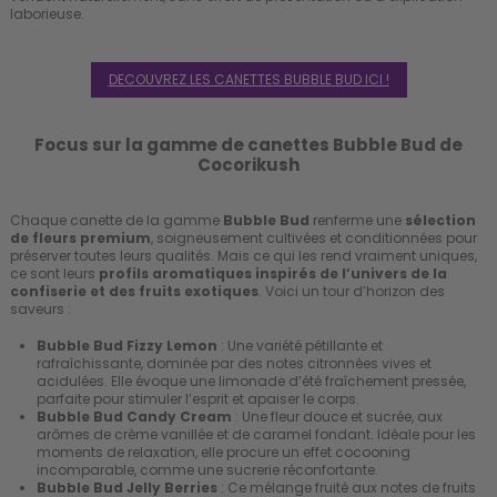
laborieuse.
DECOUVREZ LES CANETTES BUBBLE BUD ICI !
Focus sur la gamme de canettes Bubble Bud de
Cocorikush
Chaque canette de la gamme
Bubble Bud
renferme une
sélection
de fleurs premium
, soigneusement cultivées et conditionnées pour
préserver toutes leurs qualités. Mais ce qui les rend vraiment uniques,
ce sont leurs
profils aromatiques inspirés de l’univers de la
confiserie et des fruits exotiques
. Voici un tour d’horizon des
saveurs :
Bubble Bud Fizzy Lemon
: Une variété pétillante et
rafraîchissante, dominée par des notes citronnées vives et
acidulées. Elle évoque une limonade d’été fraîchement pressée,
parfaite pour stimuler l’esprit et apaiser le corps.
Bubble Bud Candy Cream
: Une fleur douce et sucrée, aux
arômes de crème vanillée et de caramel fondant. Idéale pour les
moments de relaxation, elle procure un effet cocooning
incomparable, comme une sucrerie réconfortante.
Bubble Bud Jelly Berries
: Ce mélange fruité aux notes de fruits