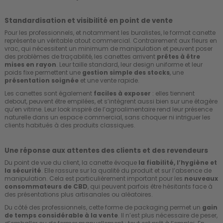
Standardisation et visibilité en point de vente
Pour les professionnels, et notamment les buralistes, le format canette
représente un véritable atout commercial. Contrairement aux fleurs en
vrac, qui nécessitent un minimum de manipulation et peuvent poser
des problèmes de traçabilité, les canettes arrivent
prêtes à être
mises en rayon
. Leur taille standard, leur design uniforme et leur
poids fixe permettent une
gestion simple des stocks
, une
présentation soignée
et une vente rapide.
Les canettes sont également
faciles à exposer
: elles tiennent
debout, peuvent être empilées, et s’intègrent aussi bien sur une étagère
qu’en vitrine. Leur look inspiré de l’agroalimentaire rend leur présence
naturelle dans un espace commercial, sans choquer ni intriguer les
clients habitués à des produits classiques.
Une réponse aux attentes des clients et des revendeurs
Du point de vue du client, la canette évoque
la fiabilité, l’hygiène et
la sécurité
. Elle rassure sur la qualité du produit et sur l’absence de
manipulation. Cela est particulièrement important pour les
nouveaux
consommateurs de CBD
, qui peuvent parfois être hésitants face à
des présentations plus artisanales ou aléatoires.
Du côté des professionnels, cette forme de packaging permet un
gain
de temps considérable à la vente
. Il n’est plus nécessaire de peser,