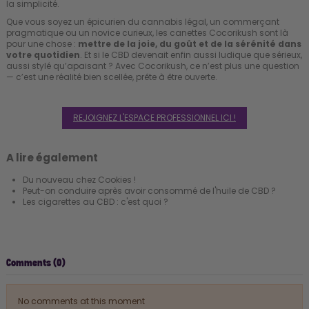
la simplicité.
Que vous soyez un épicurien du cannabis légal, un commerçant
pragmatique ou un novice curieux, les canettes Cocorikush sont là
pour une chose :
mettre de la joie, du goût et de la sérénité dans
votre quotidien
. Et si le CBD devenait enfin aussi ludique que sérieux,
aussi stylé qu’apaisant ? Avec Cocorikush, ce n’est plus une question
— c’est une réalité bien scellée, prête à être ouverte.
REJOIGNEZ L'ESPACE PROFESSIONNEL ICI !
A lire également
Du nouveau chez Cookies !
Peut-on conduire après avoir consommé de l'huile de CBD ?
Les cigarettes au CBD : c'est quoi ?
Comments (0)
No comments at this moment