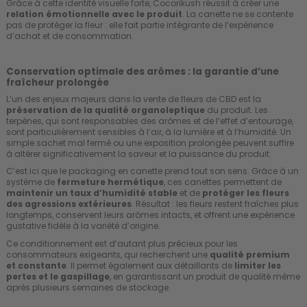
Grâce à cette identité visuelle forte, Cocorikush réussit à créer une
relation émotionnelle avec le produit
. La canette ne se contente
pas de protéger la fleur : elle fait partie intégrante de l’expérience
d’achat et de consommation.
Conservation optimale des arômes : la garantie d’une
fraîcheur prolongée
L’un des enjeux majeurs dans la vente de fleurs de CBD est la
préservation de la qualité organoleptique
du produit. Les
terpènes, qui sont responsables des arômes et de l’effet d’entourage,
sont particulièrement sensibles à l’air, à la lumière et à l’humidité. Un
simple sachet mal fermé ou une exposition prolongée peuvent suffire
à altérer significativement la saveur et la puissance du produit.
C’est ici que le packaging en canette prend tout son sens. Grâce à un
système de
fermeture hermétique
, ces canettes permettent de
maintenir un taux d’humidité stable
et de
protéger les fleurs
des agressions extérieures
. Résultat : les fleurs restent fraîches plus
longtemps, conservent leurs arômes intacts, et offrent une expérience
gustative fidèle à la variété d’origine.
Ce conditionnement est d’autant plus précieux pour les
consommateurs exigeants, qui recherchent une
qualité premium
et constante
. Il permet également aux détaillants de
limiter les
pertes et le gaspillage
, en garantissant un produit de qualité même
après plusieurs semaines de stockage.