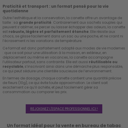
Praticité et transport : un format pensé pour la vie
quotidienne
Outre l’esthétique et la conservation, la canette offre un avantage de
taille : sa
grande praticité
. Contrairement aux sachets souples qui
peuvent s’abîmer, se percer ou laisser échapper des odeurs, la canette
est
robuste, légère et parfaitement étanche
. Elle résiste aux
chocs, se glisse facilement dans un sac ou une poche, et ne craint ni
l’écrasement ni les variations de température.
Ce format est donc parfaitement adapté aux modes de vie modernes
: que ce soit pour une utilisation à la maison, en extérieur, en
déplacement ou même en vacances, la canette accompagne
l’utilisateur partout, sans contrainte. Elle est aussi
réutilisable ou
recyclable
, s’inscrivant ainsi dans une démarche plus responsable,
ce qui peut séduire une clientèle soucieuse de l’environnement.
En termes de dosage, chaque canette contient une quantité précise
de fleurs (10g), ce qui évite toute approximation. Le client sait
exactement ce qu’il achète, et peut facilement gérer sa
consommation ou comparer les prix.
REJOIGNEZ L'ESPACE PROFESSIONNEL ICI !
Un format idéal pour la vente en bureau de tabac