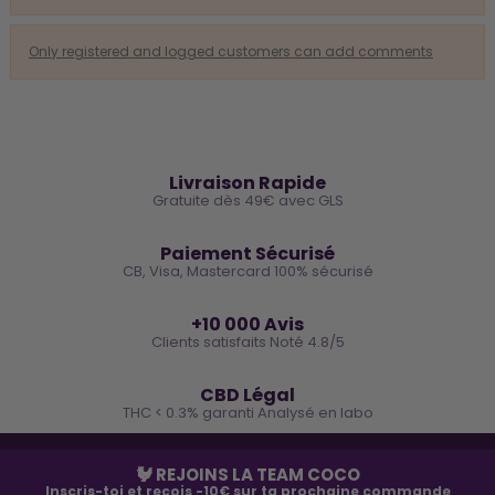
Only registered and logged customers can add comments
🚚
Livraison Rapide
Gratuite dès 49€ avec GLS
🔒
Paiement Sécurisé
CB, Visa, Mastercard 100% sécurisé
⭐
+10 000 Avis
Clients satisfaits Noté 4.8/5
🌿
CBD Légal
THC < 0.3% garanti Analysé en labo
🐓 REJOINS LA TEAM COCO
Inscris-toi et reçois -10€ sur ta prochaine commande