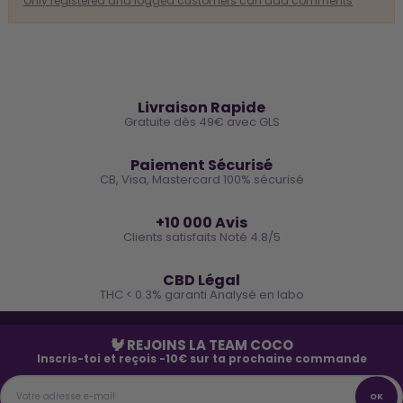
Only registered and logged customers can add comments
🚚
Livraison Rapide
Gratuite dès 49€ avec GLS
🔒
Paiement Sécurisé
CB, Visa, Mastercard 100% sécurisé
⭐
+10 000 Avis
Clients satisfaits Noté 4.8/5
🌿
CBD Légal
THC < 0.3% garanti Analysé en labo
🐓 REJOINS LA TEAM COCO
Inscris-toi et reçois -10€ sur ta prochaine commande