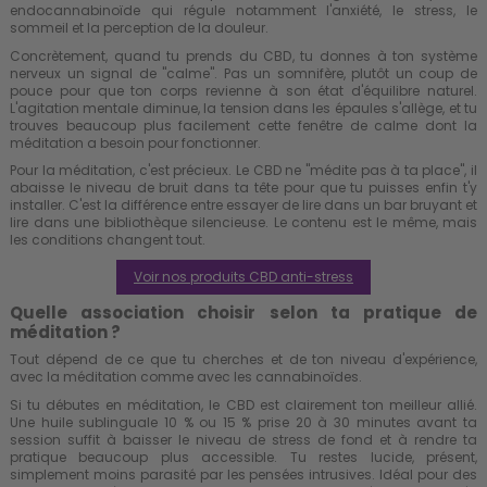
endocannabinoïde qui régule notamment l'anxiété, le stress, le
sommeil et la perception de la douleur.
Concrètement, quand tu prends du CBD, tu donnes à ton système
nerveux un signal de "calme". Pas un somnifère, plutôt un coup de
pouce pour que ton corps revienne à son état d'équilibre naturel.
L'agitation mentale diminue, la tension dans les épaules s'allège, et tu
trouves beaucoup plus facilement cette fenêtre de calme dont la
méditation a besoin pour fonctionner.
Pour la méditation, c'est précieux. Le CBD ne "médite pas à ta place", il
abaisse le niveau de bruit dans ta tête pour que tu puisses enfin t'y
installer. C'est la différence entre essayer de lire dans un bar bruyant et
lire dans une bibliothèque silencieuse. Le contenu est le même, mais
les conditions changent tout.
Voir nos produits CBD anti-stress
Quelle association choisir selon ta pratique de
méditation ?
Tout dépend de ce que tu cherches et de ton niveau d'expérience,
avec la méditation comme avec les cannabinoïdes.
Si tu débutes en méditation, le CBD est clairement ton meilleur allié.
Une huile sublinguale 10 % ou 15 % prise 20 à 30 minutes avant ta
session suffit à baisser le niveau de stress de fond et à rendre ta
pratique beaucoup plus accessible. Tu restes lucide, présent,
simplement moins parasité par les pensées intrusives. Idéal pour des