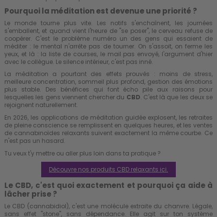
Pourquoi la méditation est devenue une priorité ?
Le monde tourne plus vite. Les notifs s'enchaînent, les journées
s'emballent, et quand vient l'heure de "se poser", le cerveau refuse de
coopérer. C'est le problème numéro un des gens qui essaient de
méditer : le mental n'arrête pas de tourner. On s'assoit, on ferme les
yeux, et là : la liste de courses, le mail pas envoyé, l'argument d'hier
avec le collègue. Le silence intérieur, c'est pas inné.
La méditation a pourtant des effets prouvés : moins de stress,
meilleure concentration, sommeil plus profond, gestion des émotions
plus stable. Des bénéfices qui font écho pile aux raisons pour
lesquelles les gens viennent chercher du
CBD
. C'est là que les deux se
rejoignent naturellement.
En 2026, les applications de méditation guidée explosent, les retraites
de pleine conscience se remplissent en quelques heures, et les ventes
de cannabinoïdes relaxants suivent exactement la même courbe. Ce
n'est pas un hasard.
Tu veux t'y mettre ou aller plus loin dans ta pratique ?
Découvre nos produits CBD relaxants ici.
Le CBD, c'est quoi exactement et pourquoi ça aide à
lâcher prise ?
Le CBD (cannabidiol), c'est une molécule extraite du chanvre. Légale,
sans effet "stone", sans dépendance. Elle agit sur ton système