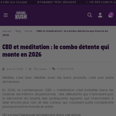
LE CBD QUI CLAQUE
🔒 PAIEMENT 100% SÉCURISÉ
⭐ +10 000 CLIENTS S
0
Accueil
Blog
Home
CBD et méditation : le combo détente qui monte en
2026
CBD et méditation : le combo détente qui
monte en 2026
0 comments
avril 10, 2026
554 views
Méditer, c'est bien. Méditer avec les bons produits, c'est une autre
dimension.
En 2026, la combinaison CBD + méditation s'est installée dans les
routines de millions de personnes : des débutants qui n'arrivaient pas
à décrocher du boulot, des pratiquants aguerris qui cherchaient à
aller encore plus loin, et des curieux qui voulaient juste comprendre
pourquoi tout le monde en parle.
On va tout t'expliquer simplement dans cet article.