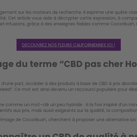
rgement sur les moteurs de recherche. Il exprime une quête clair
é. Cet article vous aide à décrypter cette expression, à compare
 et infusions, grâce à des enseignes fiables comme Cocorikush, 
DECOUVREZ NOS FLEURS CALIFORNIENNES ICI !
ge du terme “CBD pas cher H
 d’une part, accéder à des produits à base de CBD à prix abordab
llyweed”. Ce mot est ainsi devenu un raccourci populaire pour dé
ne comme un mot-clé un peu hybride : à la fois inspiré d’un nom
tifs aux prix, mais aussi exigeants sur la qualité, la composition 
l’image de Cocorikush, cherchent à proposer une alternative loca
naître un CBD de qualité à pri