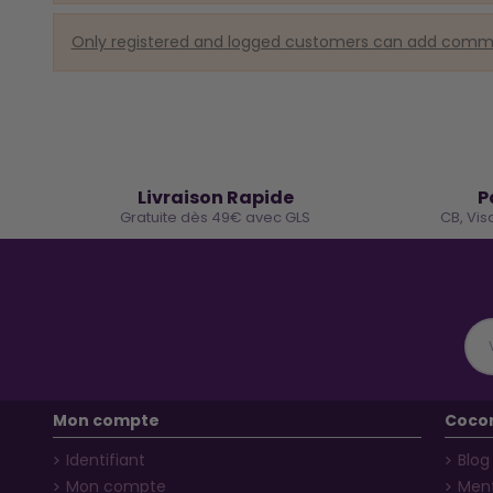
Only registered and logged customers can add com
🚚
Livraison Rapide
P
Gratuite dès 49€ avec GLS
CB, Vis
Mon compte
Coco
Identifiant
Blog
Mon compte
Ment