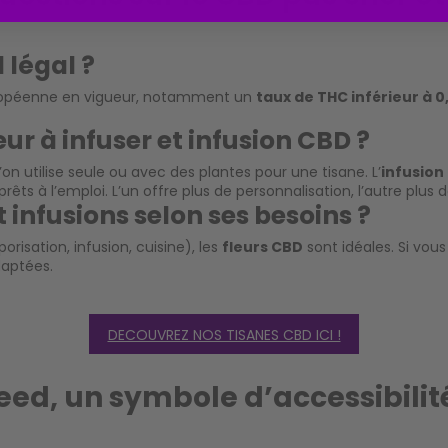
 légal ?
 européenne en vigueur, notamment un
taux de THC inférieur à 0
eur à infuser et infusion CBD ?
’on utilise seule ou avec des plantes pour une tisane. L’
infusion
s à l’emploi. L’un offre plus de personnalisation, l’autre plus de
 infusions selon ses besoins ?
risation, infusion, cuisine), les
fleurs CBD
sont idéales. Si vou
daptées.
DECOUVREZ NOS TISANES CBD ICI !
eed, un symbole d’accessibilit