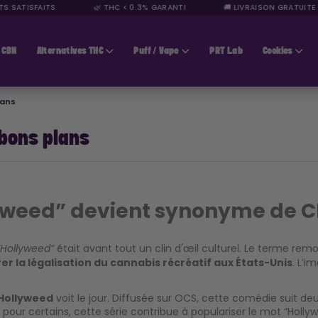
 SATISFAITS
🌿 THC < 0.3% GARANTI
🚚 LIVRAISON GRATUITE D
CBN
Alternatives THC
Puff / Vape
PRT Lab
Cookies
lans
 bons plans
weed” devient synonyme de 
était avant tout un clin d'œil culturel. Le terme remo
“Hollyweed”
er la légalisation du cannabis récréatif aux États-Unis
. L’i
Hollyweed
voit le jour. Diffusée sur OCS, cette comédie suit d
 pour certains, cette série contribue à populariser le mot “Holly