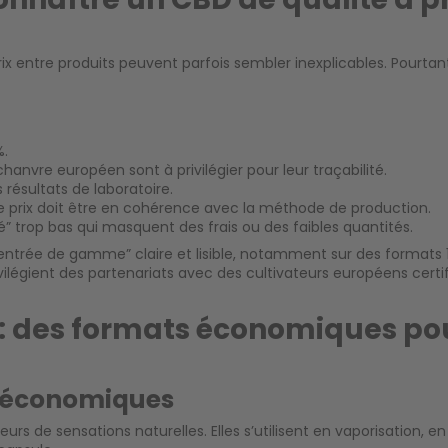
 entre produits peuvent parfois sembler inexplicables. Pourtant, 
%.
 chanvre européen sont à privilégier pour leur traçabilité.
 résultats de laboratoire.
e prix doit être en cohérence avec la méthode de production.
té” trop bas qui masquent des frais ou des faibles quantités.
ée de gamme” claire et lisible, notamment sur des formats 1g, 
rivilégient des partenariats avec des cultivateurs européens certif
s : des formats économiques po
et économiques
eurs de sensations naturelles. Elles s’utilisent en vaporisation, 