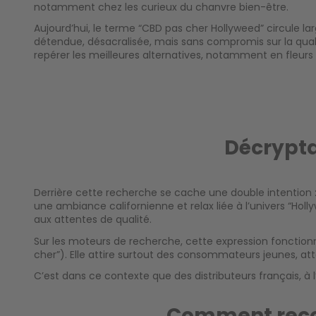
notamment chez les curieux du chanvre bien-être.
Aujourd’hui, le terme “CBD pas cher Hollyweed” circule la
détendue, désacralisée, mais sans compromis sur la qualit
repérer les meilleures alternatives, notamment en fleurs
Décrypta
Derrière cette recherche se cache une double intention :
une ambiance californienne et relax liée à l’univers “Ho
aux attentes de qualité.
Sur les moteurs de recherche, cette expression fonction
cher”). Elle attire surtout des consommateurs jeunes, atten
C’est dans ce contexte que des distributeurs français, à 
Comment recon