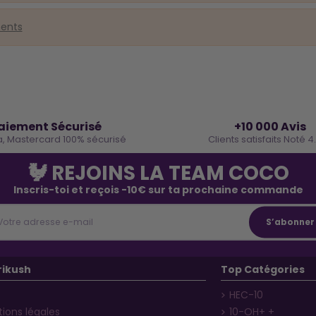
ments
🔒
⭐
aiement Sécurisé
+10 000 Avis
a, Mastercard 100% sécurisé
Clients satisfaits Noté 4
🐓 REJOINS LA TEAM COCO
Inscris-toi et reçois -10€ sur ta prochaine commande
rikush
Top Catégories
HEC-10
ions légales
10-OH+ +