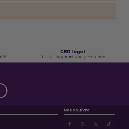
🌿
CBD Légal
.8/5
THC < 0.3% garanti Analysé en labo
Nous Suivre