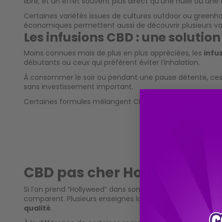
libre, et un effet souvent plus direct qu’une huile ou une
Certaines variétés issues de cultures outdoor ou greenh
économiques permettent aussi de découvrir plusieurs vari
Les infusions CBD : une solutio
Moins connues mais de plus en plus appréciées, les
infu
débutants ou ceux qui préfèrent éviter l’inhalation.
À consommer le soir ou pendant une pause détente, ces ti
sans investissement important.
Certaines formules mélangent CBD, verveine, tilleul, ou 
CBD pas cher Hollyweed : co
Si l’on prend “Hollyweed” dans son acception américaine
comparent. Plusieurs enseignes locales proposent aujour
qualité
.