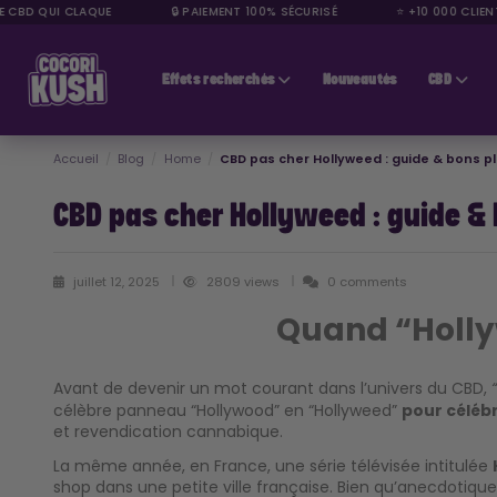
 CBD QUI CLAQUE
🔒 PAIEMENT 100% SÉCURISÉ
⭐ +10 000 CLIENTS
CBD pas cher
Effets recherchés
Nouveautés
CBD
Accueil
Blog
Home
CBD pas cher Hollyweed : guide & bons p
CBD pas cher Hollyweed : guide &
juillet 12, 2025
2809 views
0 comments
Quand “Holly
Avant de devenir un mot courant dans l’univers du CBD,
célèbre panneau “Hollywood” en “Hollyweed”
pour célébr
et revendication cannabique.
La même année, en France, une série télévisée intitulée
shop dans une petite ville française. Bien qu’anecdotique