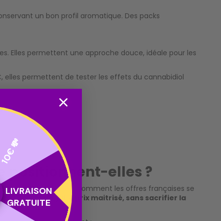
onservant un bon profil aromatique. Des packs
es. Elles permettent une approche douce, idéale pour les
 elles permettent de tester les effets du cannabidiol
ielle agréable.
10€ 💸
 positionnent-elles ?
 — on peut se demander comment les offres françaises se
LIVRAISON
esse : du
CBD légal, à prix maitrisé, sans sacrifier la
GRATUITE