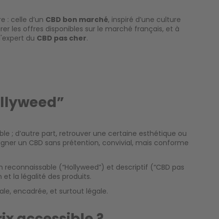
e : celle d’un
CBD bon marché
, inspiré d’une culture
r les offres disponibles sur le marché français, et à
l'expert du
CBD pas cher
.
ollyweed”
le ; d’autre part, retrouver une certaine esthétique ou
signer un CBD sans prétention, convivial, mais conforme
 reconnaissable (“Hollyweed”) et descriptif (“CBD pas
et la légalité des produits.
le, encadrée, et surtout légale.
x accessible ?