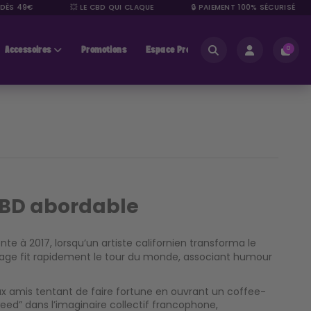
ÈS 49€
💥 LE CBD QUI CLAQUE
🔒 PAIEMENT 100% SÉCURISÉ
Accessoires
Promotions
Espace Pros
0
CBD abordable
nte à 2017, lorsqu’un artiste californien transforma le
mage fit rapidement le tour du monde, associant humour
eux amis tentant de faire fortune en ouvrant un coffee-
weed” dans l’imaginaire collectif francophone,