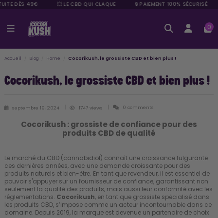
UITE DÈS 49€
💥 LE CBD QUI CLAQUE
🔒 PAIEMENT 100% SÉCURISÉ
0
Accueil
Blog
Home
Cocorikush, le grossiste CBD et bien plus !
Cocorikush, le grossiste CBD et bien plus !
0 comments
septembre 19, 2024
1747 views
Cocorikush : grossiste de confiance pour des
produits CBD de qualité
Le marché du CBD (cannabidiol) connaît une croissance fulgurante
ces dernières années, avec une demande croissante pour des
produits naturels et bien-être. En tant que revendeur, il est essentiel de
pouvoir s'appuyer sur un fournisseur de confiance, garantissant non
seulement la qualité des produits, mais aussi leur conformité avec les
réglementations.
Cocorikush
, en tant que grossiste spécialisé dans
les produits CBD, s’impose comme un acteur incontournable dans ce
domaine. Depuis 2019, la marque est devenue un partenaire de choix