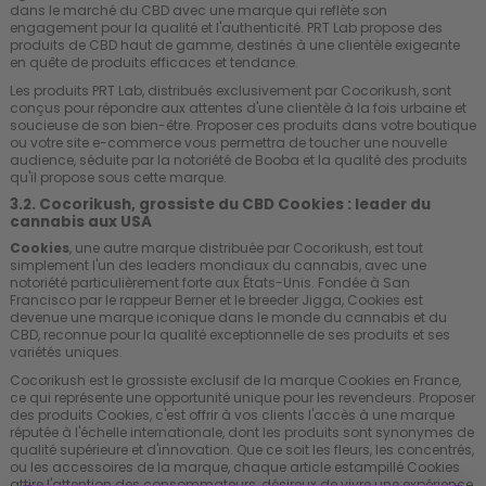
dans le marché du CBD avec une marque qui reflète son
engagement pour la qualité et l'authenticité. PRT Lab propose des
produits de CBD haut de gamme, destinés à une clientèle exigeante
en quête de produits efficaces et tendance.
Les produits PRT Lab, distribués exclusivement par Cocorikush, sont
conçus pour répondre aux attentes d'une clientèle à la fois urbaine et
soucieuse de son bien-être. Proposer ces produits dans votre boutique
ou votre site e-commerce vous permettra de toucher une nouvelle
audience, séduite par la notoriété de Booba et la qualité des produits
qu'il propose sous cette marque.
3.2. Cocorikush, grossiste du CBD Cookies : leader du
cannabis aux USA
Cookies
, une autre marque distribuée par Cocorikush, est tout
simplement l'un des leaders mondiaux du cannabis, avec une
notoriété particulièrement forte aux États-Unis. Fondée à San
Francisco par le rappeur Berner et le breeder Jigga, Cookies est
devenue une marque iconique dans le monde du cannabis et du
CBD, reconnue pour la qualité exceptionnelle de ses produits et ses
variétés uniques.
Cocorikush est le grossiste exclusif de la marque Cookies en France,
ce qui représente une opportunité unique pour les revendeurs. Proposer
des produits Cookies, c'est offrir à vos clients l'accès à une marque
réputée à l'échelle internationale, dont les produits sont synonymes de
qualité supérieure et d'innovation. Que ce soit les fleurs, les concentrés,
ou les accessoires de la marque, chaque article estampillé Cookies
attire l'attention des consommateurs, désireux de vivre une expérience