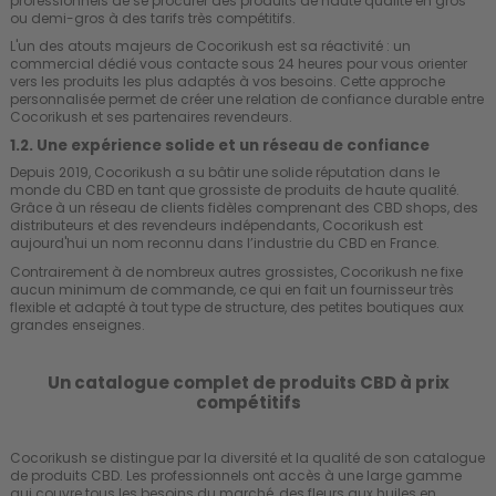
professionnels de se procurer des produits de haute qualité en gros
ou demi-gros à des tarifs très compétitifs.
L'un des atouts majeurs de Cocorikush est sa réactivité : un
commercial dédié vous contacte sous 24 heures pour vous orienter
vers les produits les plus adaptés à vos besoins. Cette approche
personnalisée permet de créer une relation de confiance durable entre
Cocorikush et ses partenaires revendeurs.
1.2. Une expérience solide et un réseau de confiance
Depuis 2019, Cocorikush a su bâtir une solide réputation dans le
monde du CBD en tant que grossiste de produits de haute qualité.
Grâce à un réseau de clients fidèles comprenant des CBD shops, des
distributeurs et des revendeurs indépendants, Cocorikush est
aujourd'hui un nom reconnu dans l’industrie du CBD en France.
Contrairement à de nombreux autres grossistes, Cocorikush ne fixe
aucun minimum de commande, ce qui en fait un fournisseur très
flexible et adapté à tout type de structure, des petites boutiques aux
grandes enseignes.
Un catalogue complet de produits CBD à prix
compétitifs
Cocorikush se distingue par la diversité et la qualité de son catalogue
de produits CBD. Les professionnels ont accès à une large gamme
qui couvre tous les besoins du marché, des fleurs aux huiles en