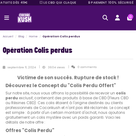
RATUITE DÈS 49€
💥 LE CBD QUI CLAQUE
🔒 PAIEMENT 100% SÉCURISÉ
0
Accueil
Blog
Home
Opération Colis perdus
Opération Colis perdus
0 comments
septembre 11, 2024
3604 views
Victime de son succès. Rupture de stock !
Découvrez le Concept du "Colis Perdu Offert"
Sur notre site, nous vous offrons la possibilité de recevoir un
colis
perdu
exclusif, contenant des produits à base de CBD (Fleurs CBD
ou Résines CBD). Ces colis étaient à l'origine destinés au clients
professionnels de Cocorikush et n'ont pas été réclamés. Le concept
est simple : à partir d'un certain montant d'achat, nous ajoutons
gratuitement un colis mystère avec un poids garanti. Voici les
détails de notre offre :
Offres "Colis Perdu"