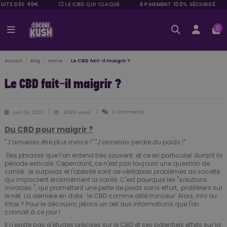
UITE DÈS 49€
💥 LE CBD QUI CLAQUE
🔒 PAIEMENT 100% SÉCURISÉ
0
Accueil
Blog
Home
Le CBD fait-il maigrir ?
Le CBD fait-il maigrir ?
0 comments
juin 16, 2021
4023 views
Du CBD pour maigrir ?
"J’aimerais être plus mince !" "J’aimerais perdre du poids !"
Des phrases que l’on entend très souvent et ce en particulier durant la
période estivale. Cependant, ce n'est pas toujours une question de
vanité : le surpoids et l'obésité sont de véritables problèmes de société
qui impactent énormément la santé. C'est pourquoi les "solutions
miracles ", qui promettent une perte de poids sans effort, prolifèrent sur
le net. La dernière en date : le CBD comme allié minceur. Alors, info ou
intox ? Pour le découvrir, jetons un œil aux informations que l'on
connait à ce jour !
Il n'existe pas d'études précises sur le CBD et ses potentiels effets sur la