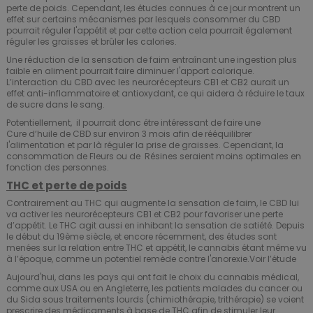
perte de poids. Cependant, les études connues à ce jour montrent un
effet sur certains mécanismes par lesquels consommer du CBD
pourrait réguler l'appétit et par cette action cela pourrait également
réguler les graisses et brûler les calories.
Une réduction de la sensation de faim entraînant une ingestion plus
faible en aliment pourrait faire diminuer l'apport calorique.
L’interaction du CBD avec les neurorécepteurs CB1 et CB2 aurait un
effet anti-inflammatoire et antioxydant, ce qui aidera à réduire le taux
de sucre dans le sang.
Potentiellement, il pourrait donc être intéressant de faire une
Cure
d’huile de CBD sur environ 3 mois afin de rééquilibrer
l'alimentation et par là réguler la prise de graisses. Cependant, la
consommation de
Fleurs
ou de
Résines
seraient moins optimales en
fonction des personnes.
THC et perte de poids
Contrairement au THC qui augmente la sensation de faim, le CBD lui
va activer les neurorécepteurs CB1 et CB2 pour favoriser une perte
d’appétit. Le THC agit aussi en inhibant la sensation de satiété. Depuis
le début du 19ème siècle, et encore récemment, des études sont
menées sur la relation entre THC et appétit, le cannabis étant même vu
à l’époque, comme un potentiel remède contre l'anorexie.
Voir l’étude
Aujourd'hui, dans les pays qui ont fait le choix du cannabis médical,
comme aux USA ou en Angleterre, les patients malades du cancer ou
du Sida sous traitements lourds (chimiothérapie, trithérapie) se voient
prescrire des médicaments à base de THC afin de stimuler leur