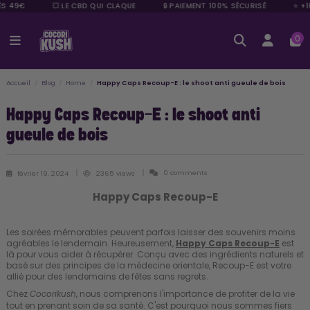
ÈS 49€
💥 LE CBD QUI CLAQUE
🔒 PAIEMENT 100% SÉCURISÉ
⭐ +1
0
Accueil
Blog
Home
Happy Caps Recoup-E : le shoot anti gueule de bois
Happy Caps Recoup-E : le shoot anti
gueule de bois
0 comments
février 19, 2024
2365 views
Happy Caps Recoup-E
Les soirées mémorables peuvent parfois laisser des souvenirs moins
agréables le lendemain. Heureusement,
Happy Caps Recoup-E
est
là pour vous aider à récupérer. Conçu avec des ingrédients naturels et
basé sur des principes de la médecine orientale, Recoup-E est votre
allié pour des lendemains de fêtes sans regrets.
Chez
, nous comprenons l'importance de profiter de la vie
Cocorikush
tout en prenant soin de sa santé. C'est pourquoi nous sommes fiers