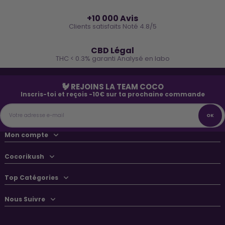
⭐
+10 000 Avis
Clients satisfaits Noté 4.8/5
🌿
CBD Légal
THC < 0.3% garanti Analysé en labo
🐓 REJOINS LA TEAM COCO
Inscris-toi et reçois -10€ sur ta prochaine commande
Mon compte
Cocorikush
Top Catégories
Nous Suivre