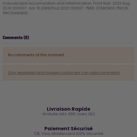
induced lipid accumulation and inflammation. Front Nutr. 2023 Aug
23;10:1201007. doi: 10.3389/fnut.2023.1201007. PMID: 37680900; PMCID:
PMC10481966.
Comments (0)
No comments at this moment
Only registered and logged customers can add comments
🚚
Livraison Rapide
Gratuite dès 49€ avec GLS
🔒
Paiement Sécurisé
CB, Visa, Mastercard 100% sécurisé