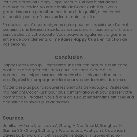
Pour vous procurer Happy Caps Recoup-E et bénéficier de ses
avantages, rendez-vous sur le site de Cocorikush. Nous vous
garantissons un produit authentique et de qualité, directement
disponible pour améliorer vos lendemains de fête.
En choisissant Cocorikush, vous optez pour une expérience d'achat
sécurisée, une livraison rapide, avec des conseils personnalisés et un
service client à votre écoute. Vous trouverez également la gamme
entière de compléments alimentaires
Happy Caps
, en fonction de
vos besoins.
Conclusion
Happy Caps Recoup-E représente une solution naturelle et efficace
contre les désagréments de la gueule de bois. Grâce à sa
composition soigneusement élaborée et ses retours utilisateurs
positifs, c'est le compagnon idéal pour vos lendemains de soirées.
N'attendez plus pour découvrir les bienfaits de Recoup-E. Visitez dès
maintenant Cocorikush pour plus d'informations et pour passer votre
commande. Préparez-vous à dire adieu aux lendemains difficiles et à
accueillir des réveils plus agréables.
Sources:
Janilkarn-Urena I, Idrissova A, Zhang M, VanDreal M, Sanghavi N,
Skinner SG, Cheng S, Zhang Z, Watanabe J, Asatryan L, Cadenas E,
Davies DL. Dihydromyricetin supplementation improves ethanol-