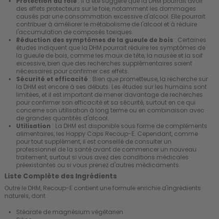
Protection du foie
: Il a été suggéré que la DHM pourrait avoir
des effets protecteurs sur le foie, notamment les dommages
causés par une consommation excessive d'alcool. Elle pourrait
contribuer à améliorer le métabolisme de l'alcool et à réduire
l'accumulation de composés toxiques.
Réduction des symptômes de la gueule de bois
: Certaines
études indiquent que la DHM pourrait réduire les symptômes de
la gueule de bois, comme les maux de tête, la nausée et la soif
excessive, bien que des recherches supplémentaires soient
nécessaires pour confirmer ces effets.
Sécurité et efficacité
: Bien que prometteuse, la recherche sur
la DHM est encore à ses débuts. Les études sur les humains sont
limitées, et il est important de mener davantage de recherches
pour confirmer son efficacité et sa sécurité, surtout en ce qui
concerne son utilisation à long terme ou en combinaison avec
de grandes quantités d'alcool.
Utilisation
: La DHM est disponible sous forme de compléments
alimentaires, les Happy Caps Recoup-E. Cependant, comme
pour tout supplément, il est conseillé de consulter un
professionnel de la santé avant de commencer un nouveau
traitement, surtout si vous avez des conditions médicales
préexistantes ou si vous prenez d'autres médicaments.
Liste Complète des Ingrédients
Outre le DHM, Recoup-E contient une formule enrichie d'ingrédients
naturels, dont :
Stéarate de magnésium végétarien