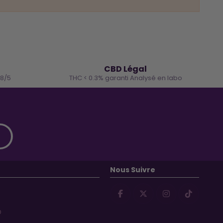
🌿
CBD Légal
.8/5
THC < 0.3% garanti Analysé en labo
Nous Suivre
D