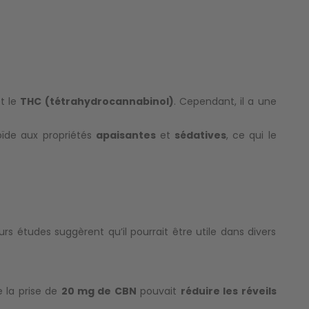
t le
THC (tétrahydrocannabinol)
. Cependant, il a une
ïde aux propriétés
apaisantes
et
sédatives
, ce qui le
rs études suggèrent qu’il pourrait être utile dans divers
 la prise de
20 mg de CBN
pouvait
réduire les réveils