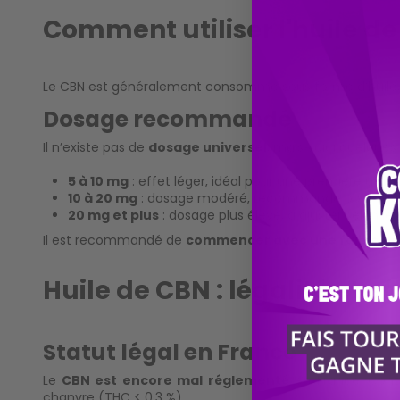
Comment utiliser l'huile de
Le CBN est généralement consommé sous forme d’huile,
Dosage recommandé
Il n’existe pas de
dosage universel
, mais voici quelques
5 à 10 mg
: effet léger, idéal pour une première utilisa
10 à 20 mg
: dosage modéré, recommandé pour les t
20 mg et plus
: dosage plus élevé, à ajuster selon les
Il est recommandé de
commencer avec une faible d
Huile de CBN : légalité et e
Statut légal en France
Le
CBN est encore mal réglementé
en France. Contr
chanvre (THC < 0,3 %).