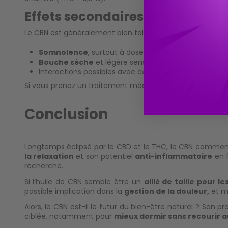
Effets secondaires possibles
Le CBN est généralement bien toléré, mais certains utilis
Somnolence
, surtout à doses élevées.
Bouche sèche
et légère sensation de vertige.
Interactions possibles avec certains médicaments (a
Si vous prenez un traitement médical, il est conseillé de
Conclusion
Longtemps éclipsé par le CBD et le THC, le
CBN
commence 
la relaxation
et son potentiel
anti-inflammatoire
en f
recherche.
Si l’huile de CBN semble être un
allié de taille pour 
possible implication dans la
gestion de la douleur,
et mê
Alors, le CBN est-il le futur du bien-être naturel ? Son 
ciblée, notamment pour
mieux dormir sans recourir a