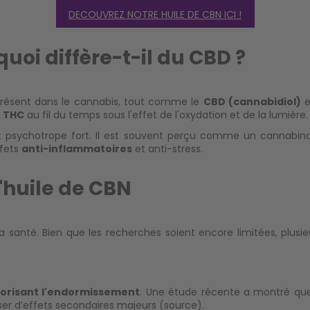
DECOUVREZ NOTRE HUILE DE CBN ICI !
uoi diffère-t-il du CBD ?
résent dans le cannabis, tout comme le
CBD (cannabidiol)
e
u THC
au fil du temps sous l'effet de l'oxydation et de la lumière.
t psychotrope fort. Il est souvent perçu comme un cannabino
ffets
anti-inflammatoires
et
anti-stress
.
l'huile de CBN
a santé. Bien que les recherches soient encore limitées, plusieu
orisant l'endormissement
. Une étude récente a montré que
ser d’effets secondaires majeurs (
source
).