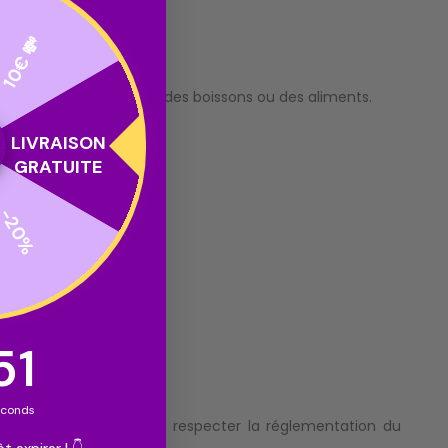
10€ 💸
également être ajouté à des boissons ou des aliments.
LIVRAISON
GRATUITE
-20%
.
ntdown ends in:
50
econds
 commercialisation doit respecter la réglementation du