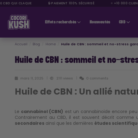
E CBD QUI CLAQUE
🔒 PAIEMENT 100% SÉCURISÉ
⭐ +10 000 CLIENT
CBD pas cher
Effets recherchés
Nouveautés
CBD
Accueil
Blog
Home
Huile de CBN : sommeil et no-stress gara
Huile de CBN : sommeil et no-stre
mars 11, 2025
2111 views
0 comments
Huile de CBN : Un allié natu
Le
cannabinol (CBN)
est un cannabinoïde encore peu co
Contrairement au CBD, il est souvent décrit comme un 
secondaires
ainsi que les dernières
études scientifiqu