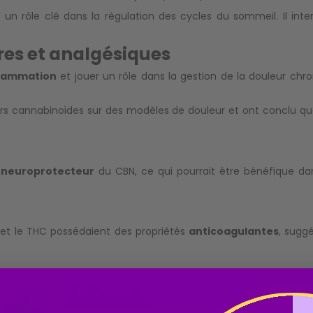
 un rôle clé dans la régulation des cycles du sommeil. Il int
res et analgésiques
nflammation
et jouer un rôle dans la
gestion de la douleur
chron
eurs cannabinoïdes sur des modèles de douleur et ont conclu qu
t
neuroprotecteur
du CBN, ce qui pourrait être bénéfique d
et le THC possédaient des propriétés
anticoagulantes
, sugg
DECOUVREZ NOS FLEURS CBN ICI !