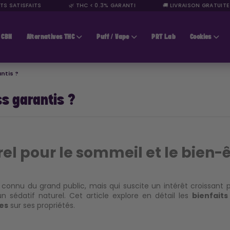
S SATISFAITS
🌿 THC < 0.3% GARANTI
🚚 LIVRAISON GRATUITE 
CBN
Alternatives THC
Puff / Vape
PRT Lab
Cookies
ntis ?
ss garantis ?
rel pour le sommeil et le bien-
nnu du grand public, mais qui suscite un intérêt croissant po
sédatif naturel. Cet article explore en détail les
bienfaits
es
sur ses propriétés.