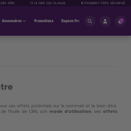
DÈS 49€
💥 LE CBD QUI CLAQUE
🔒 PAIEMENT 100% SÉCURISÉ
Accessoires
Promotions
Espace Pros
0
être
ur ses effets potentiels sur le sommeil et le bien-être.
de l’huile de CBN, son
mode d’utilisation
, ses
effets