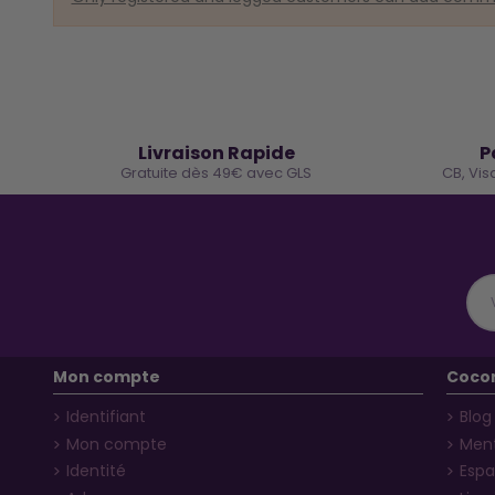
🚚
Livraison Rapide
P
Gratuite dès 49€ avec GLS
CB, Vis
Mon compte
Coco
Identifiant
Blog
Mon compte
Ment
Identité
Espa