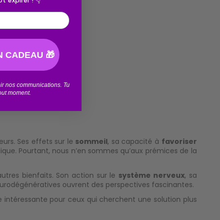
t expirer ! 👇
 CADEAU 🎁
e de CBN.
voir nos communications. Tu
tout moment.
rs. Ses effets sur le
sommeil
, sa capacité à
favoriser
fique. Pourtant, nous n’en sommes qu’aux prémices de la
autres bienfaits. Son action sur le
système nerveux
, sa
urodégénératives ouvrent des perspectives fascinantes.
ive intéressante pour ceux qui cherchent une solution plus