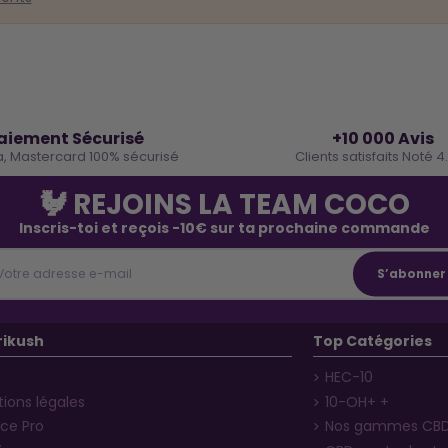
🔒
⭐
aiement Sécurisé
+10 000 Avis
a, Mastercard 100% sécurisé
Clients satisfaits Noté 4
🐓 REJOINS LA TEAM COCO
Inscris-toi et reçois -10€ sur ta prochaine commande
rikush
Top Catégories
HEC-10
ions légales
10-OH+ +
ce Pro
Nos gammes CB