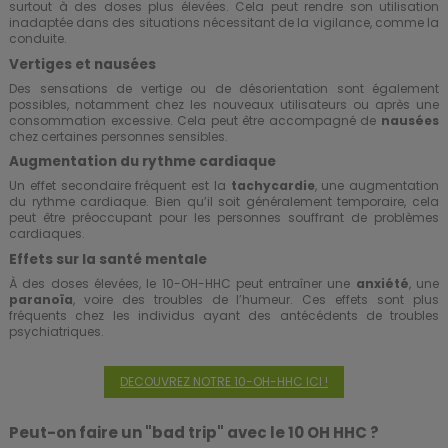
surtout à des doses plus élevées. Cela peut rendre son utilisation
inadaptée dans des situations nécessitant de la vigilance, comme la
conduite.
Vertiges et nausées
Des sensations de vertige ou de désorientation sont également
possibles, notamment chez les nouveaux utilisateurs ou après une
consommation excessive. Cela peut être accompagné de
nausées
chez certaines personnes sensibles.
Augmentation du rythme cardiaque
Un effet secondaire fréquent est la
tachycardie
, une augmentation
du rythme cardiaque. Bien qu’il soit généralement temporaire, cela
peut être préoccupant pour les personnes souffrant de problèmes
cardiaques.
Effets sur la santé mentale
À des doses élevées, le 10-OH-HHC peut entraîner une
anxiété
, une
paranoïa
, voire des troubles de l’humeur. Ces effets sont plus
fréquents chez les individus ayant des antécédents de troubles
psychiatriques.
DECOUVREZ NOTRE 10-OH-HHC ICI !
Peut-on faire un "bad trip" avec le 10 OH HHC ?