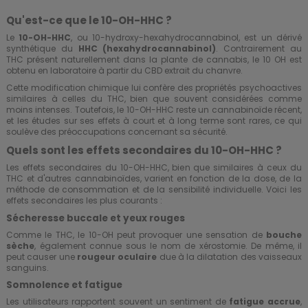
Qu'est-ce que le 10-OH-HHC ?
Le
10-OH-HHC
, ou 10-hydroxy-hexahydrocannabinol, est un dérivé
synthétique du
HHC (hexahydrocannabinol)
. Contrairement au
THC présent naturellement dans la plante de cannabis, le 10 OH est
obtenu en laboratoire à partir du CBD extrait du chanvre.
Cette modification chimique lui confère des propriétés psychoactives
similaires à celles du THC, bien que souvent considérées comme
moins intenses. Toutefois, le 10-OH-HHC reste un cannabinoïde récent,
et les études sur ses effets à court et à long terme sont rares, ce qui
soulève des préoccupations concernant sa sécurité.
Quels sont les effets secondaires du 10-OH-HHC ?
Les effets secondaires du 10-OH-HHC, bien que similaires à ceux du
THC et d'autres cannabinoïdes, varient en fonction de la dose, de la
méthode de consommation et de la sensibilité individuelle. Voici les
effets secondaires les plus courants :
Sécheresse buccale et yeux rouges
Comme le THC, le 10-OH peut provoquer une sensation de
bouche
sèche
, également connue sous le nom de xérostomie. De même, il
peut causer une
rougeur oculaire
due à la dilatation des vaisseaux
sanguins.
Somnolence et fatigue
Les utilisateurs rapportent souvent un sentiment de
fatigue accrue
,