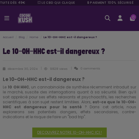
TUITE DÈS 49€
💥 LE CBD QUI CLAQUE
🔒 PAIEMENT 100% SÉCURISÉ
0
Accueil
Blog
Home
Le 10-OH-HHC est-il dangereux ?
Le 10-OH-HHC est-il dangereux ?
0 comments
décembre 30, 2024
9828 views
Le 10-OH-HHC est-il dangereux ?
Le
10 OH HHC
, un cannabinoïde de synthèse récemment introduit sur
le marché, suscite des interrogations quant à sa sécurité. Bien qu’il
soit apprécié pour ses
effets relaxants
et psychoactifs, les recherches
scientifiques à son sujet restent limitées. Alors,
est-ce que le 10-OH-
HHC est dangereux pour la santé
? Dans cet article, nous
explorerons ses potentiels dangers, effets secondaires, contre-
indications et le risque de faire un "bad trip".
DECOUVREZ NOTRE 10-OH-HHC ICI !