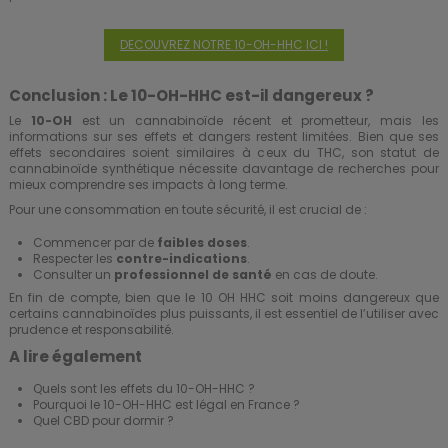
DECOUVREZ NOTRE 10-OH-HHC ICI !
Conclusion : Le 10-OH-HHC est-il dangereux ?
Le
10-OH
est un cannabinoïde récent et prometteur, mais les
informations sur ses effets et dangers restent limitées. Bien que ses
effets secondaires soient similaires à ceux du THC, son statut de
cannabinoïde synthétique nécessite davantage de recherches pour
mieux comprendre ses impacts à long terme.
Pour une consommation en toute sécurité, il est crucial de :
Commencer par de
faibles doses
.
Respecter les
contre-indications
.
Consulter un
professionnel de santé
en cas de doute.
En fin de compte, bien que le 10 OH HHC soit moins dangereux que
certains cannabinoïdes plus puissants, il est essentiel de l’utiliser avec
prudence et responsabilité.
A lire également
Quels sont les effets du 10-OH-HHC ?
Pourquoi le 10-OH-HHC est légal en France ?
Quel CBD pour dormir ?