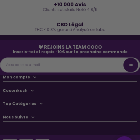
+10 000 Avis
Clients satisfaits Noté 4.8/5
🌿
CBD Légal
THC < 0.3% garanti Analysé en labo
🐓 REJOINS LA TEAM COCO
Inscris-toi et reçois -10€ sur ta prochaine commande
Mon compte
Cocorikush
Top Catégories
Nous Suivre