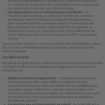
production et permettre une production à grande échelle avec
un contrôle de qualité plus strict, garantissant une pureté et une
concentration constantes des cannabinoïdes.
Les applications de la médecine personnalisée :
La
médecine personnalisée, qui prend en compte les variations
génétiques entre les individus, est également explorée pour
optimiser l'efficacité du cannabis médical. Par exemple, des
tests génétiques pourraient aider à identifier les patients qui
bénéficieront le plus du cannabis médical et à déterminer les
doses optimales, réduisant ainsi le risque d'effets secondaires
graves.
Ces avancées ouvrent la voie à une nouvelle ère de thérapies à base
de cannabis, potentiellement plus sûres et plus efficaces que les
options actuelles.
Les défis à venir
Malgré les progrès, plusieurs défis doivent être surmontés avant que le
cannabis médical ne soit pleinement intégré dans le système de
santé français.
Réglementation et législation :
La régulation du cannabis
médical reste un défi majeur. Même si l’expérimentation
française se termine en 2024, la création de lois adaptées pour
encadrer l’usage médical du cannabis est essentielle. Cela
inclut non seulement la prescription et la distribution, mais aussi
la surveillance continue pour prévenir les abus et garantir la
sécurité des patients.
Formation des professionnels de santé :
Un autre défi est la