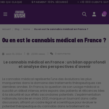
CBD QUI CLAQUE
🔒 PAIEMENT 100% SÉCURISÉ
⭐ +10 000 CLIENTS SATIS
0
Accueil
Blog
Home
Ou en est le cannabis médical en France ?
Ou en est le cannabis médical en France ?
0 comments
août 13, 2024
2039 views
Le cannabis médical en France : un bilan approfondi
et analyse des perspectives d'avenir
Le cannabis médical représente l'une des évolutions les plus
marquantes dans le domaine des traitements thérapeutiques ces
dernières années. En France, la question de son usage médical a
suscité un débat intense, entre espoirs des patients et réticences liées
à la sécurité et aux effets secondaires potentiels. L'expérimentation
nationale, lancée en mars 2021, marque un tournant dans cette
discussion, offrant un cadre légal et scientifique pour évaluer le
potentiel thérapeutique du cannabis dans le traitement de