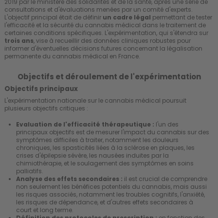
2019 par le ministère des solidarités et de la santé, après une série de
consultations et d'évaluations menées par un comité d'experts.
L'objectif principal était de définir
un cadre légal
permettant de tester
l'efficacité et la sécurité du cannabis médical dans le traitement de
certaines conditions spécifiques. L'expérimentation, qui s'étendra sur
trois ans
, vise à recueillir des données cliniques robustes pour
informer d'éventuelles décisions futures concernant la légalisation
permanente du cannabis médical en France.
Objectifs et déroulement de l'expérimentation
Objectifs principaux
L'expérimentation nationale sur le cannabis médical poursuit
plusieurs objectifs critiques :
Evaluation de l'efficacité thérapeutique :
l'un des
principaux objectifs est de mesurer l'impact du cannabis sur des
symptômes difficiles à traiter, notamment les douleurs
chroniques, les spasticités liées à la sclérose en plaques, les
crises d'épilepsie sévère, les nausées induites par la
chimiothérapie, et le soulagement des symptômes en soins
palliatifs.
Analyse des effets secondaires :
il est crucial de comprendre
non seulement les bénéfices potentiels du cannabis, mais aussi
les risques associés, notamment les troubles cognitifs, l'anxiété,
les risques de dépendance, et d'autres effets secondaires à
court et long terme.
Définition des protocoles de prescription :
en fonction des