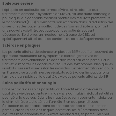
Epilepsie sévère
L'épilepsie, en particulier les formes sévères et résistantes aux
traitements comme le syndrome de Dravet, est une autre pathologie
pour laquelle le cannabis médical montre des résultats prometteurs.
le Cannabidiol (CBD) a démontré son efficacité dans la réduction des
crises chez des patients souffrant de ces formes d'épilepsie, offrant
une nouvelle voie thérapeutique pour ces patients souvent
désespérés. Epidiolyex, un médicament à base de CBD, est
spécifiquement utilisé dans ce contexte au sein de l'expérimentation.
Sclérose en plaques
Les patients atteints de sclérose en plaques (SEP) souffrent souvent de
spasticité musculaire, un symptôme difficile à gérer avec les
traitements conventionnels. Le cannabis médical, et en particulier le
Sativex, a montré une capacité à réduire ces symptômes, bien que les
résultats puissent varier selon les individus. L'expérimentation en cours
en France vise à confirmer ces résultats et à évaluer l'impact à long
terme du cannabis sur la qualité de vie des patients atteints de SEP.
Soins palliatifs et oncologie
Dans le cadre des soins palliatifs, où l'objectif est d'améliorer la
qualité de vie des patients en fin de vie, le cannabis médical est utilisé
pour gérer la douleur, réduire les nausées et vomissements induits par
la chimiothérapie, et atténuer l'anxiété. Bien que prometteuse,
l'utilisation du cannabis dans ce contexte nécessite une attention
particulière en raison des risques potentiels liés à l'interaction avec
d'autres médicaments et aux effets secondaires, en particulier chez