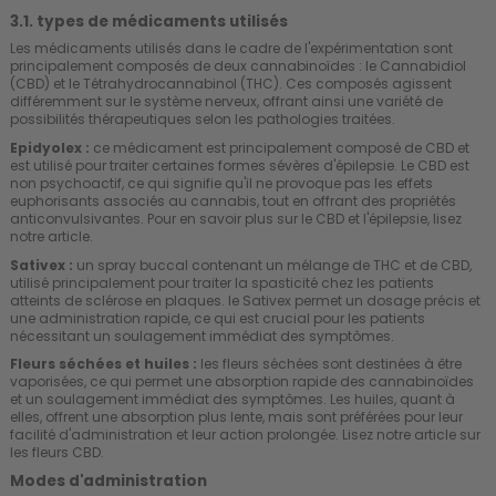
3.1. types de médicaments utilisés
Les médicaments utilisés dans le cadre de l'expérimentation sont
principalement composés de deux cannabinoïdes : le Cannabidiol
(CBD) et le Tétrahydrocannabinol (THC). Ces composés agissent
différemment sur le système nerveux, offrant ainsi une variété de
possibilités thérapeutiques selon les pathologies traitées.
Epidyolex :
ce médicament est principalement composé de CBD et
est utilisé pour traiter certaines formes sévères d'épilepsie. Le CBD est
non psychoactif, ce qui signifie qu'il ne provoque pas les effets
euphorisants associés au cannabis, tout en offrant des propriétés
anticonvulsivantes. Pour en savoir plus sur le CBD et l'épilepsie,
lisez
notre article
.
Sativex :
un spray buccal contenant un mélange de THC et de CBD,
utilisé principalement pour traiter la spasticité chez les patients
atteints de sclérose en plaques. le Sativex permet un dosage précis et
une administration rapide, ce qui est crucial pour les patients
nécessitant un soulagement immédiat des symptômes.
Fleurs séchées et huiles :
les fleurs séchées sont destinées à être
vaporisées, ce qui permet une absorption rapide des cannabinoïdes
et un soulagement immédiat des symptômes. Les huiles, quant à
elles, offrent une absorption plus lente, mais sont préférées pour leur
facilité d'administration et leur action prolongée.
Lisez notre article sur
les fleurs CBD
.
Modes d'administration