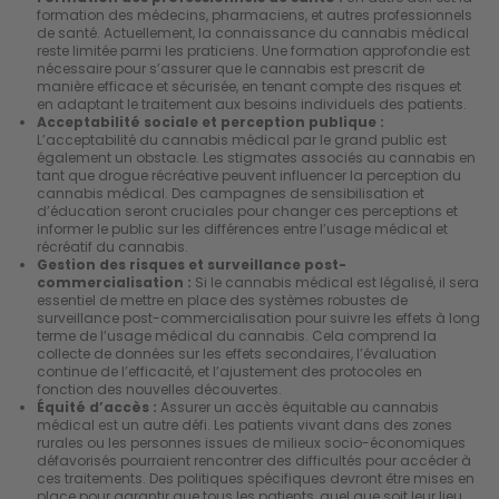
formation des médecins, pharmaciens, et autres professionnels
de santé. Actuellement, la connaissance du cannabis médical
reste limitée parmi les praticiens. Une formation approfondie est
nécessaire pour s’assurer que le cannabis est prescrit de
manière efficace et sécurisée, en tenant compte des risques et
en adaptant le traitement aux besoins individuels des patients.
Acceptabilité sociale et perception publique :
L’acceptabilité du cannabis médical par le grand public est
également un obstacle. Les stigmates associés au cannabis en
tant que drogue récréative peuvent influencer la perception du
cannabis médical. Des campagnes de sensibilisation et
d’éducation seront cruciales pour changer ces perceptions et
informer le public sur les différences entre l’usage médical et
récréatif du cannabis.
Gestion des risques et surveillance post-
commercialisation :
Si le cannabis médical est légalisé, il sera
essentiel de mettre en place des systèmes robustes de
surveillance post-commercialisation pour suivre les effets à long
terme de l’usage médical du cannabis. Cela comprend la
collecte de données sur les effets secondaires, l’évaluation
continue de l’efficacité, et l’ajustement des protocoles en
fonction des nouvelles découvertes.
Équité d’accès :
Assurer un accès équitable au cannabis
médical est un autre défi. Les patients vivant dans des zones
rurales ou les personnes issues de milieux socio-économiques
défavorisés pourraient rencontrer des difficultés pour accéder à
ces traitements. Des politiques spécifiques devront être mises en
place pour garantir que tous les patients, quel que soit leur lieu