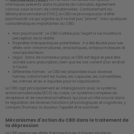
chimiques présents dans la plante de cannabis, également
connus sous le nom de cannabinoïdes. Contrairement au
tétrahydrocannabinol (THC), le CBD ne provoque pas d'effet
psychoactif, ce qui signifie qu'il ne fait pas "planer". Voici quelques
caractéristiques importantes du CBD :
Non psychoactif : Le CBD n'altère pas l'esprit ni ne modifie la
perception de la réalité.
Propriétés thérapeutiques potentielles : Il a été étudié pour ses
effets anti-inflammatoires, anxiolytiques, antipsychotiques et
neuroprotecteurs.
Légal : Dans de nombreux pays, le CBD est légal et peut être
acheté sans prescription, bien que les lois varient d'un endroit
à l'autre.
Différentes formes : Le CBD est disponible sous diverses
formes, notamment les huiles, les capsules, les comestibles,
les crèmes et les e-liquides pour la vaporisation.
Le CBD agit principalement en interagissant avec le système
endocannabinoïde (ECS) du corps, un système complexe de
récepteurs et de neurotransmetteurs qui joue un rôle crucial dans
la régulation de diverses fonctions physiologiques et cognitives, y
compris l'humeur, la douleur, l'appétit et le sommeil.
Mécanismes d'action du CBD dans le traitement de
la dépression
Le CBD exerce ses effets thérapeutiques à travers plusieurs