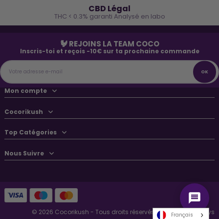
CBD Légal
THC < 0.3% garanti Analysé en labo
🐓 REJOINS LA TEAM COCO
Inscris-toi et reçois -10€ sur ta prochaine commande
Mon compte
Cocorikush
Top Catégories
Nous Suivre
© 2026 Cocorikush - Tous droits réservés • Made by
New Keys
Français