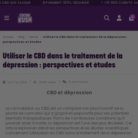
E CBD QUI CLAQUE
🔒 PAIEMENT 100% SÉCURISÉ
⭐ +10 000 CLIENTS SAT
0
Accueil
Blog
Home
Utiliser le CBD dans le traitement de la dépression :
perspectives et études
Utiliser le CBD dans le traitement de la
dépression : perspectives et études
0 comments
juin 14, 2024
2042 views
CBD et dépression
Le cannabidiol, ou CBD, est un composé non psychoactif de la
plante de cannabis qui a gagné en popularité pour ses potentiels
bienfaits thérapeutiques. Parmi les nombreuses conditions qu'il
pourrait aider à traiter, la dépression est l'une des plus étudiées. Cet
article explore en détail les perspectives et les études scientifiques
concernant l'utilisation du CBD dans le traitement de la dépression.