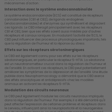
mécanismes d'action :
Interaction avec le système endocannabinoïde
Le système endocannabinoïde (ECS) est constitué de récepteurs
cannabinoïdes (CB1 et CB2), de ligands endogènes
(endocannabinoïdes) et d'enzymes qui synthétisent et dégradent
ces ligands. Le CBD interagit principalement avec les récepteurs
CB1 et CB2, bien que ses effets soient aussi médiés par d'autres
récepteurs et canaux ioniques. En modulant l'activité de l'ECS, le
CBD peut influencer des processus physiologiques importants, tels
que la régulation de l'humeur et la réponse au stress.
Effets sur les récepteurs sérotoninergiques
Le CBD est également connu pour ses effets sur les récepteurs
sérotoninergiques, en particulier le récepteur 5-HT1A. La sérotonine
est un neurotransmetteur crucial dans la régulation de l'humeur et
de l'anxiété. En activant ces récepteurs, le CBD peut potentiellement
améliorer les symptômes de la dépression et de l'anxiété. Une étude
publiée dans
Neuropharmacology
a démontré que le CBD exerce
des effets anxiolytiques et antidépressifs chez les modèles
animaux en activant les récepteurs 5-HT1A.
Modulation des circuits neuronaux
Le CBD peut également moduler les circuits neuronaux impliqués
dans la régulation de l'humeur. Par exemple, il a été démontré qu'il
peut affecter l'expression de certaines protéines et récepteurs dans
le cerveau, influençant ainsi la neuroplasticité et la neurogenèse.