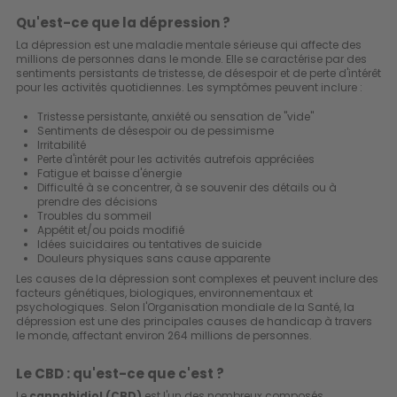
Qu'est-ce que la dépression ?
La dépression est une maladie mentale sérieuse qui affecte des
millions de personnes dans le monde. Elle se caractérise par des
sentiments persistants de tristesse, de désespoir et de perte d'intérêt
pour les activités quotidiennes. Les symptômes peuvent inclure :
Tristesse persistante, anxiété ou sensation de "vide"
Sentiments de désespoir ou de pessimisme
Irritabilité
Perte d'intérêt pour les activités autrefois appréciées
Fatigue et baisse d'énergie
Difficulté à se concentrer, à se souvenir des détails ou à
prendre des décisions
Troubles du sommeil
Appétit et/ou poids modifié
Idées suicidaires ou tentatives de suicide
Douleurs physiques sans cause apparente
Les causes de la dépression sont complexes et peuvent inclure des
facteurs génétiques, biologiques, environnementaux et
psychologiques. Selon l'Organisation mondiale de la Santé, la
dépression est une des principales causes de handicap à travers
le monde, affectant environ 264 millions de personnes.
Le CBD : qu'est-ce que c'est ?
Le
cannabidiol (CBD)
est l'un des nombreux composés