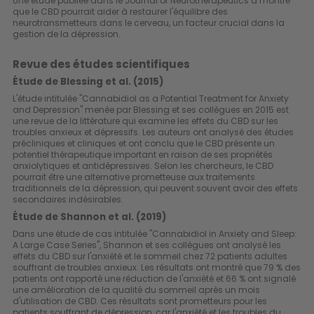
Une étude publiée dans le
Journal of Neurotherapeutics
a montré
que le CBD pourrait aider à restaurer l'équilibre des
neurotransmetteurs dans le cerveau, un facteur crucial dans la
gestion de la dépression.
Revue des études scientifiques
Étude de Blessing et al. (2015)
L'étude intitulée "Cannabidiol as a Potential Treatment for Anxiety
and Depression" menée par Blessing et ses collègues en 2015 est
une revue de la littérature qui examine les effets du CBD sur les
troubles anxieux et dépressifs. Les auteurs ont analysé des études
précliniques et cliniques et ont conclu que le CBD présente un
potentiel thérapeutique important en raison de ses propriétés
anxiolytiques et antidépressives. Selon les chercheurs, le CBD
pourrait être une alternative prometteuse aux traitements
traditionnels de la dépression, qui peuvent souvent avoir des effets
secondaires indésirables.
Étude de Shannon et al. (2019)
Dans une étude de cas intitulée "Cannabidiol in Anxiety and Sleep:
A Large Case Series", Shannon et ses collègues ont analysé les
effets du CBD sur l'anxiété et le sommeil chez 72 patients adultes
souffrant de troubles anxieux. Les résultats ont montré que 79 % des
patients ont rapporté une réduction de l'anxiété et 66 % ont signalé
une amélioration de la qualité du sommeil après un mois
d'utilisation de CBD. Ces résultats sont prometteurs pour les
patients souffrant de dépression, car l'anxiété et les troubles du