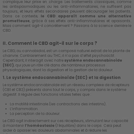
complique leur prise en charge. Les traitements classiques, comme
les antispasmodiques ou les anti-inflammatoires, ne suffisent pas
toujours, et leurs effets secondaires peuvent décourager les patients.
Dans ce contexte,
le CBD apparaît comme une alternative
prometteuse
, grâce à ses effets anti-inflammatoires et apaisants.
Mais comment agit-il concrètement ? Passons à la science derrière le
CBD.
II. Comment le CBD agit-il sur le corps ?
Le CBD, ou cannabidiol, est un composé naturel extrait de la plante de
chanvre. Contrairement au THC, il n’a pas d’effet psychoactif.
Cependant, il interagit avec notre
système endocannabinoïde
(SEC)
, qui joue un rôle clé dans de nombreux processus
physiologiques, dont la digestion et la gestion de la douleur.
1. Le système endocannabinoïde (SEC) et la digestion
Le système endocannabinoïde est un réseau complexe de récepteurs
(CB1 et CB2) présents dans tout le corps, y compris dans le système
digestif. Il régule des fonctions vitales telles que :
La motilité intestinale (les contractions des intestins).
L’inflammation.
La perception de la douleur.
Le CBD agit indirectement sur ces récepteurs, stimulant leur capacité
à maintenir
l’homéostasie
(l’équilibre) dans le corps. Cela peut
aider à apaiser les douleurs abdominales et à réduire les