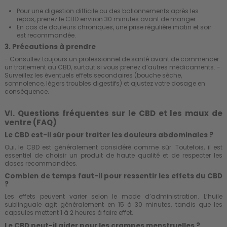
Pour une digestion difficile ou des ballonnements après les
repas, prenez le CBD environ 30 minutes avant de manger.
En cas de douleurs chroniques, une prise régulière matin et soir
est recommandée.
3. Précautions à prendre
- Consultez toujours un professionnel de santé avant de commencer
un traitement au CBD, surtout si vous prenez d’autres médicaments. -
Surveillez les éventuels effets secondaires (bouche sèche,
somnolence, légers troubles digestifs) et ajustez votre dosage en
conséquence.
VI. Questions fréquentes sur le CBD et les maux de
ventre (FAQ)
Le CBD est-il sûr pour traiter les douleurs abdominales ?
Oui, le CBD est généralement considéré comme sûr. Toutefois, il est
essentiel de choisir un produit de haute qualité et de respecter les
doses recommandées.
Combien de temps faut-il pour ressentir les effets du CBD
?
Les effets peuvent varier selon le mode d’administration. L’huile
sublinguale agit généralement en 15 à 30 minutes, tandis que les
capsules mettent 1 à 2 heures à faire effet.
Le CBD peut-il aider pour les crampes menstruelles ?