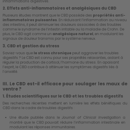
inflammations digestives.
2. Effets anti-inflammatoires et analgésiques du CBD
Plusieurs études montrent que le CBD possède des
propriétés anti-
inflammatoires puissantes
. En réduisant l’inflammation au niveau
des intestins, il peut diminuer les douleurs associées à des troubles
comme le syndrome de l’intestin irritable ou la maladie de Crohn. De
plus, le CBD agit comme un
analgésique naturel
, en modulant les
signaux de douleur transmis par le système nerveux.
3. CBD et gestion du stress
Saviez-vous que
le stress chronique
peut aggraver les troubles
digestifs ? Le
CBD est connu pour ses propriétés relaxantes
, aidant à
réguler la production de cortisol, l’hormone du stress. En apaisant
l’esprit, le CBD contribue à atténuer les symptômes digestifs liés à
l’anxiété
.
III. Le CBD est-il efficace pour soulager les maux de
ventre ?
1. Études scientifiques sur le CBD et les troubles digestifs
Des recherches récentes mettent en lumière les effets bénéfiques du
CBD dans le cadre de troubles digestifs :
Une étude publiée dans le
a
Journal of Clinical Investigation
montré que le CBD pouvait réduire l’inflammation intestinale en
modulant les réponses immunitaires.