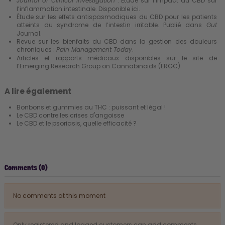
: Étude sur l’impact du CBD sur
Journal of Clinical Investigation
l’inflammation intestinale. Disponible
ici
.
Étude sur les effets antispasmodiques du CBD pour les patients
atteints du syndrome de l’intestin irritable. Publié dans
Gut
Journal.
Revue sur les bienfaits du CBD dans la gestion des douleurs
chroniques :
.
Pain Management Today
Articles et rapports médicaux disponibles sur le site de
l’Emerging Research Group on Cannabinoids (ERGC).
A lire également
Bonbons et gummies au THC : puissant et légal !
Le CBD contre les crises d'angoisse
Le CBD et le psoriasis, quelle efficacité ?
Comments (0)
No comments at this moment
Only registered and logged customers can add comments