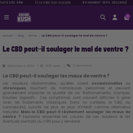
UITE DÈS 49€
💥 LE CBD QUI CLAQUE
🔒 PAIEMENT 100% SÉCURISÉ
0
Accueil
Blog
Home
Le CBD peut-il soulager le mal de ventre ?
Le CBD peut-il soulager le mal de ventre ?
0 comments
décembre 4, 2024
1851 views
Le CBD peut-il soulager les maux de ventre ?
Les douleurs abdominales, qu'elles soient
occasionnelles
ou
chroniques
, touchent de nombreuses personnes et peuvent
grandement impacter la qualité de vie. Ballonnements, crampes,
troubles digestifs... Ces symptômes sont souvent difficiles à gérer
avec les traitements classiques. Dans ce contexte, le CBD, ou
cannabidiol, suscite de plus en plus d'intérêt comme alternative
naturelle.
Mais le CBD peut-il réellement soulager les maux de
ventre ?
Explorons ensemble les causes de ces
douleurs et les
éventuels bienfaits du CBD
pour y remédier.