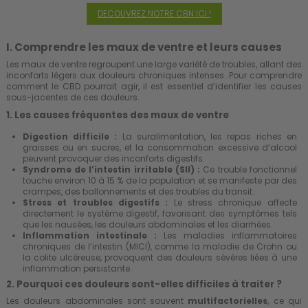
DECOUVREZ NOTRE CBN ICI !
I. Comprendre les maux de ventre et leurs causes
Les maux de ventre regroupent une large variété de troubles, allant des
inconforts légers aux douleurs chroniques intenses. Pour comprendre
comment le CBD pourrait agir, il est essentiel d’identifier les causes
sous-jacentes de ces douleurs.
1. Les causes fréquentes des maux de ventre
Digestion difficile :
La suralimentation, les repas riches en
graisses ou en sucres, et la consommation excessive d’alcool
peuvent provoquer des inconforts digestifs.
Syndrome de l’intestin irritable (SII) :
Ce trouble fonctionnel
touche environ 10 à 15 % de la population et se manifeste par des
crampes, des ballonnements et des troubles du transit.
Stress
et troubles digestifs :
Le stress chronique affecte
directement le système digestif, favorisant des symptômes tels
que les nausées, les douleurs abdominales et les diarrhées.
Inflammation intestinale :
Les maladies inflammatoires
chroniques de l’intestin (MICI), comme la maladie de Crohn ou
la colite ulcéreuse, provoquent des douleurs sévères liées à une
inflammation persistante.
2. Pourquoi ces
douleurs
sont-elles difficiles à traiter ?
Les douleurs abdominales sont souvent
multifactorielles
, ce qui