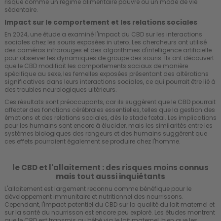
risque comme un régime alimentaire pauvre ou un mode de vie
sédentaire.
Impact sur le comportement et les relations sociales
En 2024, une étude a examiné l'impact du CBD sur les interactions
sociales chez les souris exposées in utero. Les chercheurs ont utilisé
des caméras infrarouges et des algorithmes d'intelligence artificielle
pour observer les dynamiques de groupe des souris. Ils ont découvert
que le CBD modifiait les comportements sociaux de manière
spécifique au sexe, les femelles exposées présentant des altérations
significatives dans leurs interactions sociales, ce qui pourrait être lié à
des troubles neurologiques ultérieurs.
Ces résultats sont préoccupants, car ils suggèrent que le CBD pourrait
affecter des fonctions cérébrales essentielles, telles que la gestion des
émotions et des relations sociales, dès le stade fœtal. Les implications
pour les humains sont encore à élucider, mais les similarités entre les
systèmes biologiques des rongeurs et des humains suggèrent que
ces effets pourraient également se produire chez l'homme.
le CBD et l'allaitement : des risques moins connus
mais tout aussi inquiétants
L'allaitement est largement reconnu comme bénéfique pour le
développement immunitaire et nutritionnel des nourrissons.
Cependant, l'impact potentiel du CBD sur la qualité du lait maternel et
sur la santé du nourrisson est encore peu exploré. Les études montrent
que le CBD est transmis au bébé via le lait maternel, bien que les