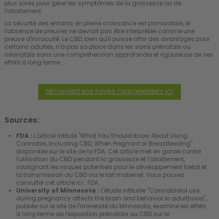
plus sûres pour gérer les symptômes de la grossesse ou de
l'allaitement.
La sécurité des enfants en pleine croissance est primordiale, et
l'absence de preuves ne devrait pas être interprétée comme une
preuve d'innocuité. Le CBD, bien qu'il puisse offrir des avantages pour
certains adultes, n'a pas sa place dans les soins prénatals ou
néonatals sans une compréhension approfondie et rigoureuse de ses
effets à long terme.
DÉCOUVREZ NOS FLEURS CALIFORNIENNES ICI
Sources:
FDA :
L'article intitulé "What You Should Know About Using
Cannabis, Including CBD, When Pregnant or Breastfeeding"
disponible sur le site de la FDA. Cet article met en garde contre
l'utilisation du CBD pendant la grossesse et l'allaitement,
soulignant les risques potentiels pour le développement fœtal et
la transmission du CBD via le lait maternel. Vous pouvez
consulter cet article ici :
FDA
.
University of Minnesota :
L'étude intitulée "Cannabidiol use
during pregnancy affects the brain and behavior in adulthood",
publiée sur le site de l'Université du Minnesota, examine les effets
à long terme de l'exposition prénatale au CBD sur le