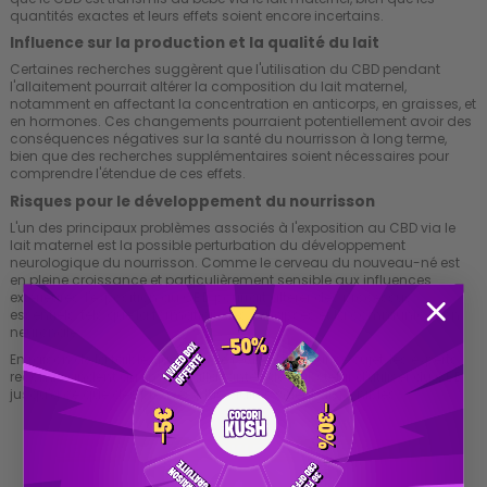
quantités exactes et leurs effets soient encore incertains.
Influence sur la production et la qualité du lait
Certaines recherches suggèrent que l'utilisation du CBD pendant
l'allaitement pourrait altérer la composition du lait maternel,
notamment en affectant la concentration en anticorps, en graisses, et
en hormones. Ces changements pourraient potentiellement avoir des
conséquences négatives sur la santé du nourrisson à long terme,
bien que des recherches supplémentaires soient nécessaires pour
comprendre l'étendue de ces effets.
Risques pour le développement du nourrisson
L'un des principaux problèmes associés à l'exposition au CBD via le
lait maternel est la possible perturbation du développement
neurologique du nourrisson. Comme le cerveau du nouveau-né est
en pleine croissance et particulièrement sensible aux influences
extérieures, l'exposition au CBD pourrait altérer des processus
essentiels, tels que la formation des synapses et la communication
neuronale.
En raison de la faible quantité de recherches sur ce sujet, les experts
recommandent aux mères allaitantes de s'abstenir d'utiliser du CBD
jusqu'à ce que des preuves plus claires soient disponibles.
DÉCOUVREZ NOTRE KLEANER ANTI-THC ICI