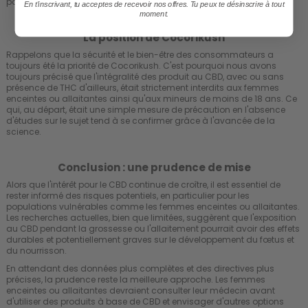
potentiels.
En t'inscrivant, tu acceptes de recevoir nos offres. Tu peux te désinscrire à tout
moment.
La position de Cocorikush
Rappelons que la sécurité et le bien-être des consommateurs a
toujours été la priorité de Cocorikush. C'est pourquoi nous avons
toujours précisé que l'intégralité des produit au CBD, avec ou sans
présence de THC d'ailleurs, était strictement interdits aux femmes
enceintes ou allaitantes ainsi qu'aux mineurs de moins de 18 ans. Ce
qui, au départ, était une simple mesure de précaution en l'absence
d'études sur le sujet tend à se confirmer grâce à l'avancée de la
science.
Conclusion : une prudence de mise
Alors que l'intérêt pour le CBD continue de croître, il est essentiel de
rester informé des risques potentiels, en particulier pour les
populations vulnérables comme les femmes enceintes ou allaitantes.
Les recherches actuelles, bien que limitées, suggèrent que l'exposition
au CBD pendant la grossesse ou l'allaitement pourrait avoir des effets
durables et potentiellement graves sur le développement du fœtus et
du nourrisson.
En attendant des données plus complètes et des directives plus
précises, la prudence reste la meilleure approche. Les femmes
enceintes ou allaitantes devraient consulter leur médecin avant
d'utiliser des produits à base de CBD et envisager d'autres options