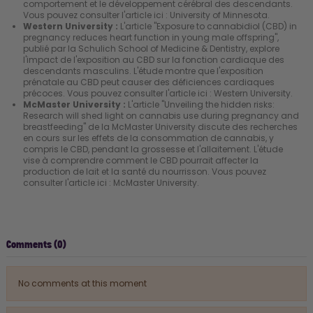
comportement et le développement cérébral des descendants.
Vous pouvez consulter l'article ici :
University of Minnesota
.
Western University :
L'article "Exposure to cannabidiol (CBD) in
pregnancy reduces heart function in young male offspring",
publié par la Schulich School of Medicine & Dentistry, explore
l'impact de l'exposition au CBD sur la fonction cardiaque des
descendants masculins. L'étude montre que l'exposition
prénatale au CBD peut causer des déficiences cardiaques
précoces. Vous pouvez consulter l'article ici :
Western University
.
McMaster University :
L'article "Unveiling the hidden risks:
Research will shed light on cannabis use during pregnancy and
breastfeeding" de la McMaster University discute des recherches
en cours sur les effets de la consommation de cannabis, y
compris le CBD, pendant la grossesse et l'allaitement. L'étude
vise à comprendre comment le CBD pourrait affecter la
production de lait et la santé du nourrisson. Vous pouvez
consulter l'article ici :
McMaster University
.
Comments (0)
No comments at this moment