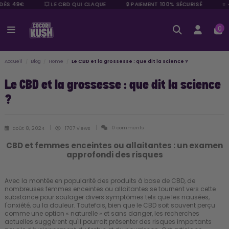
DÈS 49€
💥 LE CBD QUI CLAQUE
🔒 PAIEMENT 100% SÉCURISÉ
⭐ +
0
Accueil
Blog
Home
Le CBD et la grossesse : que dit la science ?
Le CBD et la grossesse : que dit la science
?
0 comments
août 8, 2024
1707 views
CBD et femmes enceintes ou allaitantes : un examen
approfondi des risques
Avec la montée en popularité des produits à base de CBD, de
nombreuses femmes enceintes ou allaitantes se tournent vers cette
substance pour soulager divers symptômes tels que les nausées,
l'anxiété, ou la douleur. Toutefois, bien que le CBD soit souvent perçu
comme une option « naturelle » et sans danger, les recherches
actuelles suggèrent qu'il pourrait présenter des risques importants