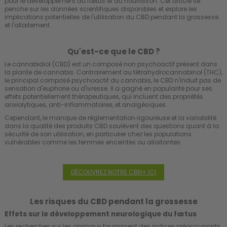
pour le développement du fœtus et du nourrisson. Cet article se
penche sur les données scientifiques disponibles et explore les
implications potentielles de l'utilisation du CBD pendant la grossesse
et l'allaitement.
Qu'est-ce que le CBD ?
Le cannabidiol (CBD) est un composé non psychoactif présent dans
la plante de cannabis. Contrairement au tétrahydrocannabinol (THC),
le principal composé psychoactif du cannabis, le CBD n'induit pas de
sensation d'euphorie ou d'ivresse. Il a gagné en popularité pour ses
effets potentiellement thérapeutiques, qui incluent des propriétés
anxiolytiques, anti-inflammatoires, et analgésiques.
Cependant, le manque de réglementation rigoureuse et la variabilité
dans la qualité des produits CBD soulèvent des questions quant à la
sécurité de son utilisation, en particulier chez les populations
vulnérables comme les femmes enceintes ou allaitantes.
DÉCOUVREZ NOTRE CBN+ ICI
Les risques du CBD pendant la grossesse
Effets sur le développement neurologique du fœtus
Les recherches sur les animaux fournissent des indices préoccupants