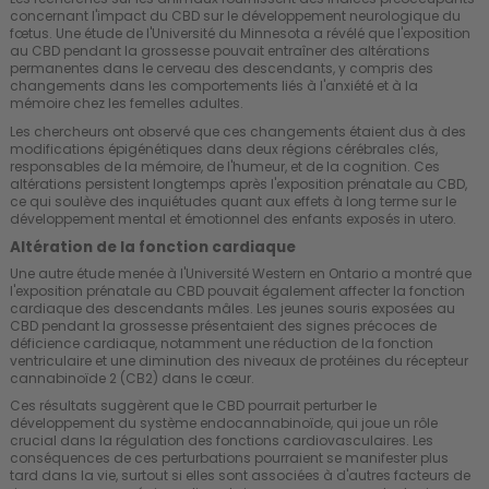
concernant l'impact du CBD sur le développement neurologique du
fœtus. Une étude de l'Université du Minnesota a révélé que l'exposition
au CBD pendant la grossesse pouvait entraîner des altérations
permanentes dans le cerveau des descendants, y compris des
changements dans les comportements liés à l'anxiété et à la
mémoire chez les femelles adultes.
Les chercheurs ont observé que ces changements étaient dus à des
modifications épigénétiques dans deux régions cérébrales clés,
responsables de la mémoire, de l'humeur, et de la cognition. Ces
altérations persistent longtemps après l'exposition prénatale au CBD,
ce qui soulève des inquiétudes quant aux effets à long terme sur le
développement mental et émotionnel des enfants exposés in utero.
Altération de la fonction cardiaque
Une autre étude menée à l'Université Western en Ontario a montré que
l'exposition prénatale au CBD pouvait également affecter la fonction
cardiaque des descendants mâles. Les jeunes souris exposées au
CBD pendant la grossesse présentaient des signes précoces de
déficience cardiaque, notamment une réduction de la fonction
ventriculaire et une diminution des niveaux de protéines du récepteur
cannabinoïde 2 (CB2) dans le cœur.
Ces résultats suggèrent que le CBD pourrait perturber le
développement du système endocannabinoïde, qui joue un rôle
crucial dans la régulation des fonctions cardiovasculaires. Les
conséquences de ces perturbations pourraient se manifester plus
tard dans la vie, surtout si elles sont associées à d'autres facteurs de