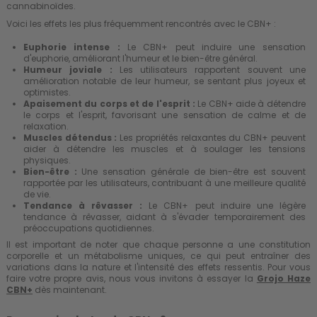
cannabinoïdes.
Voici les effets les plus fréquemment rencontrés avec le CBN+ :
Euphorie intense :
Le CBN+ peut induire une sensation
d'euphorie, améliorant l'humeur et le bien-être général.
Humeur joviale :
Les utilisateurs rapportent souvent une
amélioration notable de leur humeur, se sentant plus joyeux et
optimistes.
Apaisement du corps et de l'esprit :
Le CBN+ aide à détendre
le corps et l'esprit, favorisant une sensation de calme et de
relaxation.
Muscles détendus :
Les propriétés relaxantes du CBN+ peuvent
aider à détendre les muscles et à soulager les tensions
physiques.
Bien-être :
Une sensation générale de bien-être est souvent
rapportée par les utilisateurs, contribuant à une meilleure qualité
de vie.
Tendance à rêvasser :
Le CBN+ peut induire une légère
tendance à rêvasser, aidant à s'évader temporairement des
préoccupations quotidiennes.
Il est important de noter que chaque personne a une constitution
corporelle et un métabolisme uniques, ce qui peut entraîner des
variations dans la nature et l'intensité des effets ressentis. Pour vous
faire votre propre avis, nous vous invitons à essayer la
Grojo Haze
CBN+
dès maintenant.