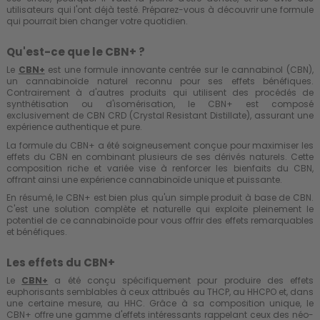
utilisateurs qui l'ont déjà testé. Préparez-vous à découvrir une formule
qui pourrait bien changer votre quotidien.
Qu'est-ce que le CBN+ ?
Le
CBN+
est une formule innovante centrée sur le cannabinol (CBN),
un cannabinoïde naturel reconnu pour ses effets bénéfiques.
Contrairement à d'autres produits qui utilisent des procédés de
synthétisation ou d'isomérisation, le CBN+ est composé
exclusivement de CBN CRD (Crystal Resistant Distillate), assurant une
expérience authentique et pure.
La formule du CBN+ a été soigneusement conçue pour maximiser les
effets du CBN en combinant plusieurs de ses dérivés naturels. Cette
composition riche et variée vise à renforcer les bienfaits du CBN,
offrant ainsi une expérience cannabinoïde unique et puissante.
En résumé, le CBN+ est bien plus qu'un simple produit à base de CBN.
C'est une solution complète et naturelle qui exploite pleinement le
potentiel de ce cannabinoïde pour vous offrir des effets remarquables
et bénéfiques.
Les effets du CBN+
Le
CBN+
a été conçu spécifiquement pour produire des effets
euphorisants semblables à ceux attribués au THCP, au HHCPO et, dans
une certaine mesure, au HHC. Grâce à sa composition unique, le
CBN+ offre une gamme d'effets intéressants rappelant ceux des néo-