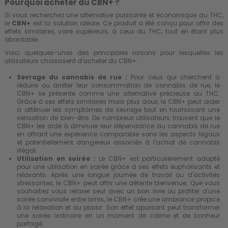
Pourquoi acheter du CBN+ ?
Si vous recherchez une alternative puissante et économique au THC,
le
CBN+
est la solution idéale. Ce produit a été conçu pour offrir des
effets similaires, voire supérieurs, à ceux du THC, tout en étant plus
abordable.
Voici quelques-unes des principales raisons pour lesquelles les
utilisateurs choisissent d'acheter du CBN+ :
Sevrage du cannabis de rue :
Pour ceux qui cherchent à
réduire ou arrêter leur consommation de cannabis de rue, le
CBN+ se présente comme une alternative précieuse au THC.
Grâce à ses effets similaires mais plus doux, le CBN+ peut aider
à atténuer les symptômes de sevrage tout en fournissant une
sensation de bien-être. De nombreux utilisateurs trouvent que le
CBN+ les aide à diminuer leur dépendance au cannabis de rue
en offrant une expérience comparable sans les aspects légaux
et potentiellement dangereux associés à l'achat de cannabis
illégal.
Utilisation en soirée :
Le CBN+ est particulièrement adapté
pour une utilisation en soirée grâce à ses effets euphorisants et
relaxants. Après une longue journée de travail ou d'activités
stressantes, le CBN+ peut offrir une détente bienvenue. Que vous
souhaitiez vous relaxer seul avec un bon livre ou profiter d'une
soirée conviviale entre amis, le CBN+ crée une ambiance propice
à la relaxation et au plaisir. Son effet apaisant peut transformer
une soirée ordinaire en un moment de calme et de bonheur
partagé.