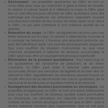
Déstressant :
Les propriétés apaisantes du CBN+ en font un
choix idéal pour ceux qui cherchent à gérer le stress et l'anxiété.
En aidant à calmer l'esprit et à détendre le corps, le CBN+ peut
être un outil efficace pour affronter les défis quotidiens sans être
submergé par l'inquiétude. Les utilisateurs rapportent souvent
une réduction notable de leur niveau de stress après avoir utilisé
le CBN+, ce qui peut contribuer à une meilleure qualité de vie
globale.
Relaxation du corps :
Le CBN+ est également reconnu pour ses
effets relaxants sur le corps. En aidant à détendre les muscles et
à soulager les tensions, il favorise une relaxation profonde qui
peut être bénéfique après une journée physiquement exigeante.
Que vous souffriez de douleurs musculaires ou que vous
cherchiez simplement à relâcher les tensions accumulées, le
CBN+ peut vous offrir un soulagement physique significatif.
Élimination de la pression quotidienne :
Pour beaucoup, la
vie quotidienne est synonyme de pressions et de stress
constants. Le CBN+ peut aider à relâcher cette pression
accumulée, offrant une sensation de légèreté et de bien-être. En
utilisant le CBN+ régulièrement, les utilisateurs peuvent trouver un
moyen efficace de se déconnecter des soucis quotidiens, de se
ressourcer et de retrouver un équilibre mental et émotionnel.
Soulagement des douleurs
ponctuelles ou chroniques
: Les
propriétés analgésiques du CBN+ en font une option intéressante
pour ceux qui souffrent de douleurs, qu'elles soient ponctuelles
ou chroniques. Les utilisateurs ont rapporté une amélioration
notable de leur confort physique, affirmant que le CBN+ aide à
rendre certaines douleurs plus supportables. Que ce soit pour