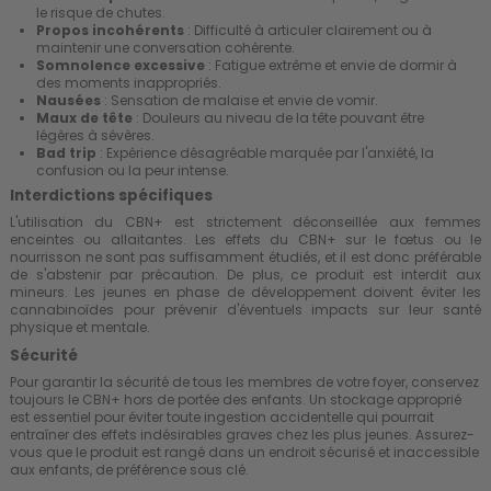
le risque de chutes.
Propos incohérents
: Difficulté à articuler clairement ou à
maintenir une conversation cohérente.
Somnolence excessive
: Fatigue extrême et envie de dormir à
des moments inappropriés.
Nausées
: Sensation de malaise et envie de vomir.
Maux de tête
: Douleurs au niveau de la tête pouvant être
légères à sévères.
Bad trip
: Expérience désagréable marquée par l'anxiété, la
confusion ou la peur intense.
Interdictions spécifiques
L'utilisation du CBN+ est strictement déconseillée aux femmes
enceintes ou allaitantes. Les effets du CBN+ sur le fœtus ou le
nourrisson ne sont pas suffisamment étudiés, et il est donc préférable
de s'abstenir par précaution. De plus, ce produit est interdit aux
mineurs. Les jeunes en phase de développement doivent éviter les
cannabinoïdes pour prévenir d'éventuels impacts sur leur santé
physique et mentale.
Sécurité
Pour garantir la sécurité de tous les membres de votre foyer, conservez
toujours le CBN+ hors de portée des enfants. Un stockage approprié
est essentiel pour éviter toute ingestion accidentelle qui pourrait
entraîner des effets indésirables graves chez les plus jeunes. Assurez-
vous que le produit est rangé dans un endroit sécurisé et inaccessible
aux enfants, de préférence sous clé.