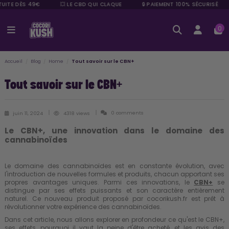
UITE DÈS 49€
💥 LE CBD QUI CLAQUE
🔒 PAIEMENT 100% SÉCURISÉ
0
Accueil
Blog
Home
Tout savoir sur le CBN+
Tout savoir sur le CBN+
0 comments
juin 11, 2024
4318 views
Le CBN+, une innovation dans le domaine des
cannabinoïdes
Le domaine des cannabinoïdes est en constante évolution, avec
l'introduction de nouvelles formules et produits, chacun apportant ses
propres avantages uniques. Parmi ces innovations, le
CBN+
se
distingue par ses effets puissants et son caractère entièrement
naturel. Ce nouveau produit proposé par
cocorikush.fr
est prêt à
révolutionner votre expérience des cannabinoïdes.
Dans cet article, nous allons explorer en profondeur ce qu'est le CBN+,
ses effets, pourquoi il vaut la peine d'être acheté, et les avis des