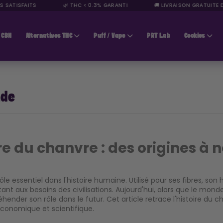
SATISFAITS
🌿 THC < 0.3% GARANTI
🚚 LIVRAISON GRATUITE DÈ
CBN
Alternatives THC
Puff / Vape
PRT Lab
Cookies
nde
ire du chanvre : des origines à n
ôle essentiel dans l'histoire humaine. Utilisé pour ses fibres, so
nt aux besoins des civilisations. Aujourd'hui, alors que le monde 
nder son rôle dans le futur. Cet article retrace l'histoire du ch
économique et scientifique.