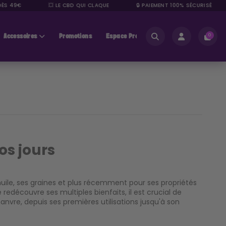
S 49€
💥 LE CBD QUI CLAQUE
🔒 PAIEMENT 100% SÉCURISÉ
Accessoires
Promotions
Espace Pros
0
os jours
n huile, ses graines et plus récemment pour ses propriétés
redécouvre ses multiples bienfaits, il est crucial de
anvre, depuis ses premières utilisations jusqu'à son