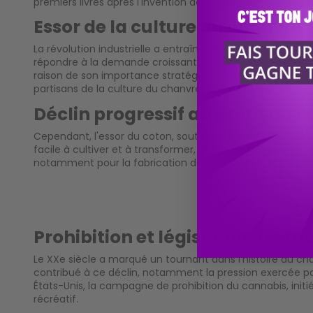
premiers livres après l'invention de l'imprimerie par Joh
Essor de la culture du chanvre
La révolution industrielle a entraîné un essor de la cult
répondre à la demande croissante de textiles, de papier,
raison de son importance stratégique pour l'industrie na
partisans de la culture du chanvre, et ils ont tous deux cul
Déclin progressif au profit du 
Cependant, l'essor du coton, soutenu par l'invention de 
facile à cultiver et à transformer, ce qui a conduit à un d
notamment pour la fabrication de papier et de cordages
L
Prohibition et législation restri
Le XXe siècle a marqué un tournant dans l'histoire du chan
contribué à ce déclin, notamment la pression exercée par 
États-Unis, la campagne de prohibition du cannabis, initi
récréatif.