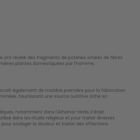
ne ont révélé des fragments de poteries ornées de fibres
remières plantes domestiquées par l'homme,
l servait également de matière première pour la fabrication
mmées, fournissant une source nutritive riche en
édiques, notamment dans l'Atharva-Véda, il était
sé dans les rituels religieux et pour traiter diverses
 pour soulager la douleur et traiter des affections