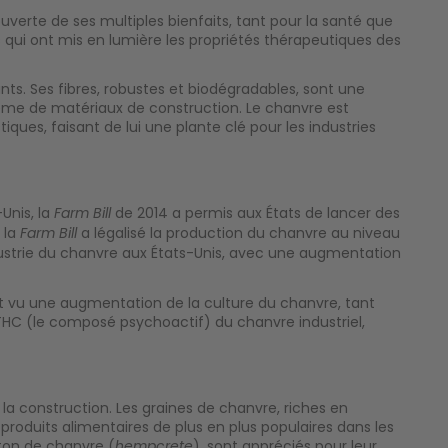
uverte de ses multiples bienfaits, tant pour la santé que
 qui ont mis en lumière les propriétés thérapeutiques des
ts. Ses fibres, robustes et biodégradables, sont une
 même de matériaux de construction. Le chanvre est
iques, faisant de lui une plante clé pour les industries
Unis, la
de 2014 a permis aux États de lancer des
Farm Bill
 la
a légalisé la production du chanvre au niveau
Farm Bill
'industrie du chanvre aux États-Unis, avec une augmentation
nt vu une augmentation de la culture du chanvre, tant
 THC (le composé psychoactif) du chanvre industriel,
la construction. Les graines de chanvre, riches en
 produits alimentaires de plus en plus populaires dans les
ton de chanvre (
), sont appréciés pour leur
hempcrete