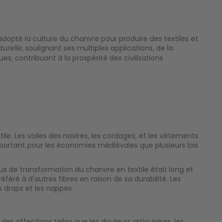
dopté la culture du chanvre pour produire des textiles et
, soulignant ses multiples applications, de la
turelle
s, contribuant à la prospérité des civilisations
tile. Les voiles des navires, les cordages, et les vêtements
important pour les économies médiévales que plusieurs lois
s de transformation du chanvre en textile était long et
référé à d'autres fibres en raison de sa durabilité. Les
 draps et les nappes.
s affections telles que les douleurs articulaires, les