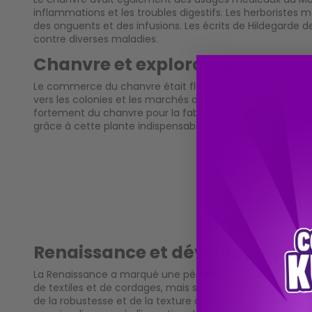
inflammations et les troubles digestifs. Les herboristes 
des onguents et des infusions. Les écrits de Hildegarde 
contre diverses maladies.
Chanvre et exploration
Le commerce du chanvre était florissant durant cette p
vers les colonies et les marchés d'Orient, où il était pr
fortement du chanvre pour la fabrication des voiles et
grâce à cette plante indispensable.
Renaissance et développement 
La Renaissance a marqué une période de redécouverte et
de textiles et de cordages, mais son rôle s'est également
de la robustesse et de la texture de ce matériau. Le chan