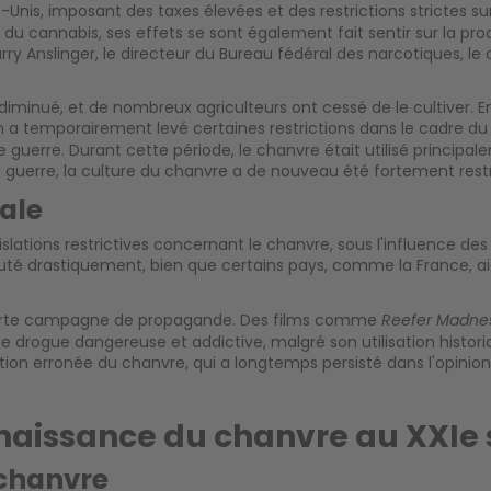
nis, imposant des taxes élevées et des restrictions strictes sur
if du cannabis, ses effets se sont également fait sentir sur la pr
slinger, le directeur du Bureau fédéral des narcotiques, le c
diminué, et de nombreux agriculteurs ont cessé de le cultiver. E
 a temporairement levé certaines restrictions dans le cadre 
de guerre. Durant cette période, le chanvre était utilisé principa
a guerre, la culture du chanvre a de nouveau été fortement re
ale
lations restrictives concernant le chanvre, sous l'influence des
huté drastiquement, bien que certains pays, comme la France, ai
 forte campagne de propagande. Des films comme
Reefer Madne
rogue dangereuse et addictive, malgré son utilisation historiq
ption erronée du chanvre, qui a longtemps persisté dans l'opinio
naissance du chanvre au XXIe 
 chanvre