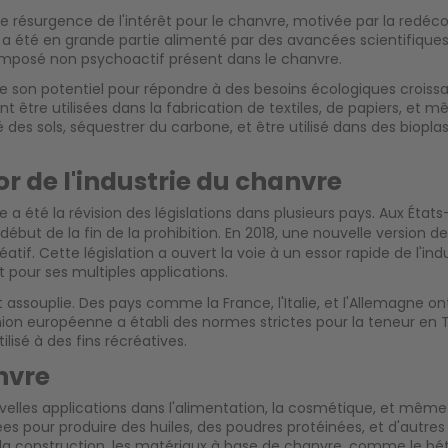
ne résurgence de l'intérêt pour le chanvre, motivée par la redéco
e a été en grande partie alimenté par des avancées scientifiques
composé non psychoactif présent dans le chanvre.
son potentiel pour répondre à des besoins écologiques croissan
t être utilisées dans la fabrication de textiles, de papiers, et
des sols, séquestrer du carbone, et être utilisé dans des bioplast
r de l'industrie du chanvre
 été la révision des législations dans plusieurs pays. Aux États-
ut de la fin de la prohibition. En 2018, une nouvelle version de
éatif. Cette législation a ouvert la voie à un essor rapide de l
t pour ses multiples applications.
assouplie. Des pays comme la France, l'Italie, et l'Allemagne o
'Union européenne a établi des normes strictes pour la teneur en
lisé à des fins récréatives.
nvre
velles applications dans l'alimentation, la cosmétique, et même 
sées pour produire des huiles, des poudres protéinées, et d'autres
 la construction, les matériaux à base de chanvre, comme le bé