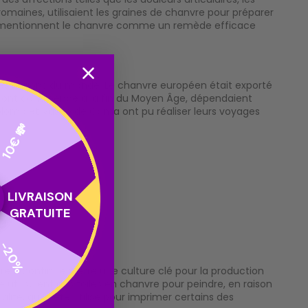
romaines, utilisaient les graines de chanvre pour préparer
ècle, mentionnent le chanvre comme un remède efficace
es régions du monde. Le chanvre européen était exporté
, qui ont commencé à la fin du Moyen Âge, dépendaient
olomb et Vasco de Gama ont pu réaliser leurs voyages
10€ 💸
LIVRAISON
GRATUITE
e
-20%
 a continué à être une culture clé pour la production
 utilisaient des toiles en chanvre pour peindre, en raison
lité, qui a été utilisé pour imprimer certains des