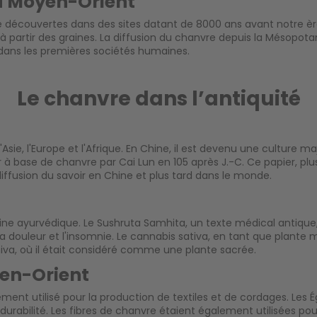
u Moyen-Orient
découvertes dans des sites datant de 8000 ans avant notre ère. 
le à partir des graines. La diffusion du chanvre depuis la Mésopo
ans les premières sociétés humaines.
Le chanvre dans l’antiquité
sie, l'Europe et l'Afrique. En Chine, il est devenu une culture maj
à base de chanvre par Cai Lun en 105 après J.-C. Ce papier, plus 
ffusion du savoir en Chine et plus tard dans le monde.
ine ayurvédique. Le Sushruta Samhita, un texte médical antique,
la douleur et l'insomnie. Le cannabis sativa, en tant que plante
hiva, où il était considéré comme une plante sacrée.
yen-Orient
ment utilisé pour la production de textiles et de cordages. Les 
durabilité. Les fibres de chanvre étaient également utilisées pou