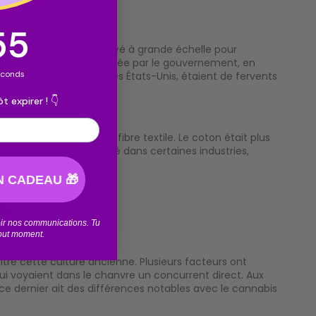
ntdown ends in:
55
d. Le chanvre était cultivé à grande échelle pour
 de chanvre a été encouragée par le gouvernement, en
econds
des Pères fondateurs des États-Unis, étaient de fervents
t expirer ! 👇
re comme principale fibre textile. Le coton était plus
 a continué à être utilisé dans certaines industries,
 CADEAU 🎁
le
voir nos communications. Tu
tout moment.
aître cette culture ancienne. Plusieurs facteurs ont
qui voyaient dans le chanvre un concurrent direct. Aux
 ce dernier ait des différences notables avec le cannabis