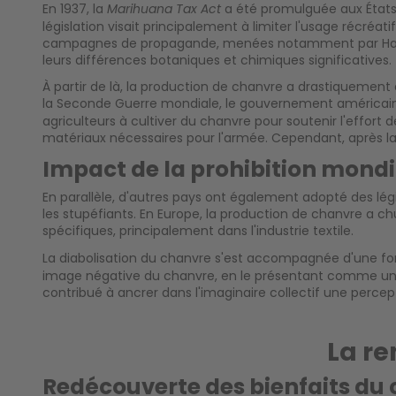
En 1937, la
a été promulguée aux États-U
Marihuana Tax Act
législation visait principalement à limiter l'usage récréat
campagnes de propagande, menées notamment par Harry An
leurs différences botaniques et chimiques significatives.
À partir de là, la production de chanvre a drastiquement 
la Seconde Guerre mondiale, le gouvernement américain
agriculteurs à cultiver du chanvre pour soutenir l'effort 
matériaux nécessaires pour l'armée. Cependant, après l
Impact de la prohibition mondi
En parallèle, d'autres pays ont également adopté des légis
les stupéfiants. En Europe, la production de chanvre a c
spécifiques, principalement dans l'industrie textile.
La diabolisation du chanvre s'est accompagnée d'une
image négative du chanvre, en le présentant comme une d
contribué à ancrer dans l'imaginaire collectif une perce
La re
Redécouverte des bienfaits du