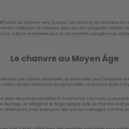
ffusion du chanvre vers l'Europe. Les Grecs et les Romains ont a
umenté l'utilisation du chanvre dans son encyclopédie
Histoire na
nu une culture essentielle pour les économies européennes antique
Le chanvre au Moyen Âge
evenu une culture essentielle, en particulier pour l'industrie tex
n raison de leur résistance exceptionnelle. Le chanvre était si 
 dans de petites parcelles et transformé à la main. Le processu
e séchage, le teillage et le filage. Malgré cela, le chanvre était p
 des vêtements, mais aussi pour des articles ménagers comme les
ge. Il était utilisé dans des remèdes populaires pour traiter de