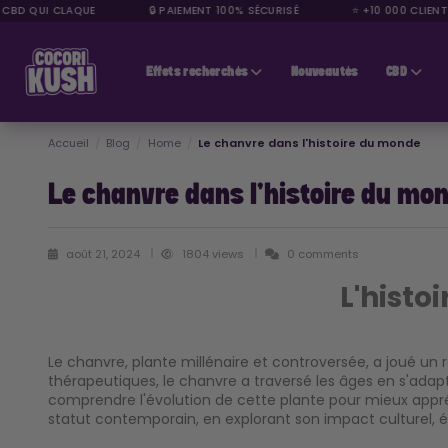
CBD QUI CLAQUE
🔒 PAIEMENT 100% SÉCURISÉ
⭐ +10 000 CLIENTS 
CBD pas cher
Effets recherchés
Nouveautés
CBD
Accueil
Blog
Home
Le chanvre dans l'histoire du monde
Le chanvre dans l'histoire du mo
août 21, 2024
1804 views
0 comments
L'histo
Le chanvre, plante millénaire et controversée, a joué un r
thérapeutiques, le chanvre a traversé les âges en s'adapta
comprendre l'évolution de cette plante pour mieux appréhe
statut contemporain, en explorant son impact culturel, 