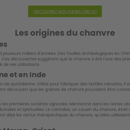
DÉCOUVREZ NOS FLEURS CBD ICI
Les origines du chanvre
es
 plusieurs milliers d'années. Des fouilles archéologiques en Chi
e. Ces découvertes suggèrent que le chanvre a été l'une des p
 de ses utilisations.
ne et en Inde
vie quotidienne. Utilisé pour fabriquer des textiles robustes, i
ment découvert que les graines de chanvre pouvaient être conso
s les premières sociétés agricoles. Mentionné dans les textes v
es et spirituelles. Le cannabis, un cousin du chanvre, était utili
 déjà les vertus thérapeutiques du chanvre, qu'elles utilisaient