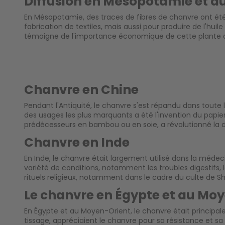
Diffusion en Mésopotamie et a
En Mésopotamie, des traces de fibres de chanvre ont été 
fabrication de textiles, mais aussi pour produire de l'hui
témoigne de l'importance économique de cette plante d
Chanvre en Chine
Pendant l'Antiquité, le chanvre s'est répandu dans toute l'A
des usages les plus marquants a été l'invention du papier 
prédécesseurs en bambou ou en soie, a révolutionné la di
Chanvre en Inde
En Inde, le chanvre était largement utilisé dans la médec
variété de conditions, notamment les troubles digestifs, 
rituels religieux, notamment dans le cadre du culte de S
Le chanvre en Égypte et au Mo
En Égypte et au Moyen-Orient, le chanvre était principale
tissage, appréciaient le chanvre pour sa résistance et sa 