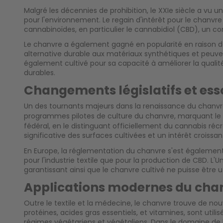
Malgré les décennies de prohibition, le XXIe siècle a vu u
pour l'environnement. Le regain d'intérêt pour le chanvr
cannabinoïdes, en particulier le cannabidiol (CBD), un 
Le chanvre a également gagné en popularité en raison de 
alternative durable aux matériaux synthétiques et peuven
également cultivé pour sa capacité à améliorer la qualité 
durables.
Changements législatifs et esso
Un des tournants majeurs dans la renaissance du chanvre a
programmes pilotes de culture du chanvre, marquant le déb
fédéral, en le distinguant officiellement du cannabis récr
significative des surfaces cultivées et un intérêt croissan
En Europe, la réglementation du chanvre s'est également 
pour l'industrie textile que pour la production de CBD. L
garantissant ainsi que le chanvre cultivé ne puisse être uti
Applications modernes du cha
Outre le textile et la médecine, le chanvre trouve de nou
protéines, acides gras essentiels, et vitamines, sont utili
régimes végétariens et végétaliens. Dans le domaine de