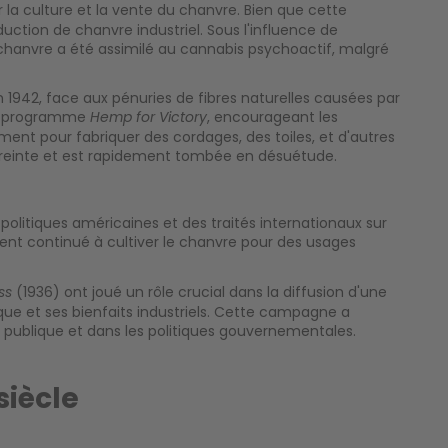
 la culture et la vente du chanvre. Bien que cette
oduction de chanvre industriel. Sous l'influence de
hanvre a été assimilé au cannabis psychoactif, malgré
n 1942, face aux pénuries de fibres naturelles causées par
du programme
, encourageant les
Hemp for Victory
lement pour fabriquer des cordages, des toiles, et d'autres
streinte et est rapidement tombée en désuétude.
 politiques américaines et des traités internationaux sur
ent continué à cultiver le chanvre pour des usages
(1936) ont joué un rôle crucial dans la diffusion d'une
ss
ue et ses bienfaits industriels. Cette campagne a
n publique et dans les politiques gouvernementales.
siècle