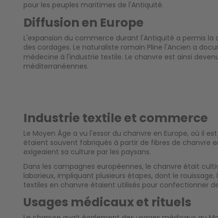
pour les peuples maritimes de l'Antiquité.
Diffusion en Europe
L'expansion du commerce durant l'Antiquité a permis la di
des cordages. Le naturaliste romain Pline l'Ancien a doc
médecine à l'industrie textile. Le chanvre est ainsi deve
méditerranéennes.
Industrie textile et commerce
Le Moyen Âge a vu l'essor du chanvre en Europe, où il est d
étaient souvent fabriqués à partir de fibres de chanvre e
exigeaient sa culture par les paysans.
Dans les campagnes européennes, le chanvre était cultivé
laborieux, impliquant plusieurs étapes, dont le rouissage, l
textiles en chanvre étaient utilisés pour confectionner
Usages médicaux et rituels
Le chanvre avait également des usages médicaux au Moyen Â