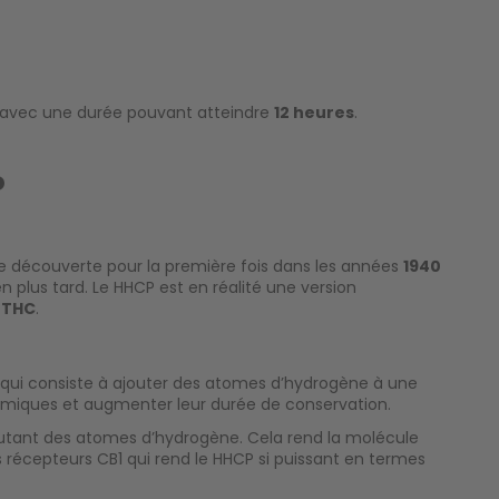
, avec une durée pouvant atteindre
12 heures
.
P
e découverte pour la première fois dans les années
1940
 plus tard. Le HHCP est en réalité une version
e THC
.
 qui consiste à ajouter des atomes d’hydrogène à une
himiques et augmenter leur durée de conservation.
joutant des atomes d’hydrogène. Cela rend la molécule
s récepteurs CB1 qui rend le HHCP si puissant en termes