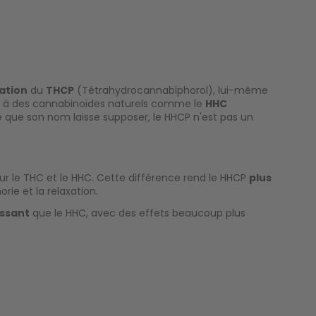
ation
du
THCP
(Tétrahydrocannabiphorol), lui-même
e à des cannabinoïdes naturels comme le
HHC
 que son nom laisse supposer, le HHCP n'est pas un
our le THC et le HHC. Cette différence rend le HHCP
plus
ie et la relaxation.
issant
que le HHC, avec des effets beaucoup plus