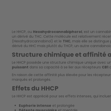
Le HHCP, ou
Hexahydrocannabiphorol
, est un cannabi
un dérivé du THC. Cette molécule est relativement réc
(Hexahydrocannabinol) et le
THC
, mais elle se distingue
dérivé du HHC mais plutôt du THCP, un autre cannabinoïd
Structure chimique et affinité 
Le HHCP possède une structure chimique unique avec un
puissant
dans sa capacité à se lier aux récepteurs
CB1
d
En raison de cette affinité plus élevée pour les récept
marqués et prolongés.
Effets du HHCP
Le HHCP est apprécié pour ses effets intenses, qui incluen
Euphorie intense
et prolongée
Détente musculaire
et mentale