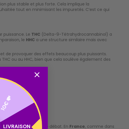
on plus stable et plus forte. Cela implique la
haitée tout en minimisant les impuretés. C’est ce qui
ur puissance. Le
THC
(Delta-9-Tétrahydrocannabinol) a
mparaison, le
HHC
a une structure similaire mais avec
rmet de provoquer des effets beaucoup plus puissants.
 au THC ou au HHC, bien que cela soulève également des
10€ 💸
t ?
LIVRAISON
ement devenu un sujet de débat. En
France
, comme dans