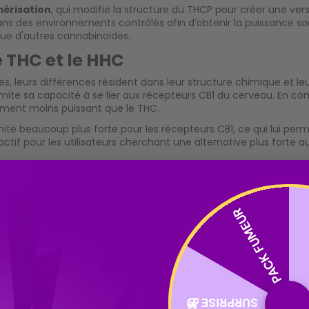
mérisation
, qui modifie la structure du THCP pour créer une versi
s des environnements contrôlés afin d’obtenir la puissance sou
que d'autres cannabinoïdes.
e THC et le HHC
es, leurs différences résident dans leur structure chimique et le
mite sa capacité à se lier aux récepteurs CB1 du cerveau. En co
rement moins puissant que le THC.
inité beaucoup plus forte pour les récepteurs CB1, ce qui lui pe
ctif pour les utilisateurs cherchant une alternative plus forte
DÉCOUVREZ NOS PUFF CBD ICI
PACK FUMEUR
urquoi le HHCP a-t-il été interdi
SURPRISE 🎁
 et dans certaines régions du monde, son statut légal est rapid