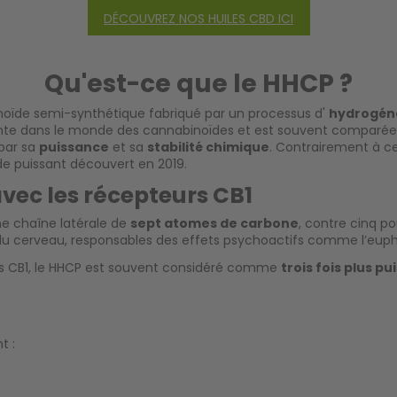
DÉCOUVREZ NOS HUILES CBD ICI
Qu'est-ce que le HHCP ?
noïde semi-synthétique fabriqué par un processus d'
hydrogén
ente dans le monde des cannabinoïdes et est souvent comparé
 par sa
puissance
et sa
stabilité chimique
. Contrairement à ce
e puissant découvert en 2019.
avec les récepteurs CB1
e chaîne latérale de
sept atomes de carbone
, contre cinq p
u cerveau, responsables des effets psychoactifs comme l’euphor
eurs CB1, le HHCP est souvent considéré comme
trois fois plus pu
t :