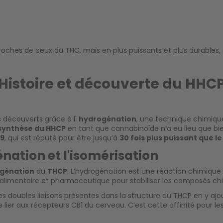
oches de ceux du THC, mais en plus puissants et plus durables
Histoire et découverte du HHC
 découverts grâce à l'
hydrogénation
, une technique chimiqu
synthèse du HHCP
en tant que cannabinoïde n’a eu lieu que bien
19
, qui est réputé pour être jusqu’à
30 fois plus puissant que l
nation et l'isomérisation
génation
du
THCP
. L’hydrogénation est une réaction chimique
ie alimentaire et pharmaceutique pour stabiliser les composés c
les doubles liaisons présentes dans la structure du THCP en y a
 lier aux récepteurs CB1 du cerveau. C’est cette affinité pour le