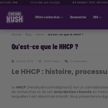
TE DÈS 49€
💥 LE CBD QUI CLAQUE
🔒 PAIEMENT 100% SÉCURISÉ
CBD pas cher
Effets recherchés
Nouveautés
CBD
Accueil
Blog
Home
Qu'est-ce que le HHCP ?
Qu'est-ce que le HHCP ?
mai 25, 2023
13447 views
0 comments
Le HHCP : histoire, processu
Le
HHCP
(Hexahydrocannabiphorol) est un cannabinoïde s
de recherches et de son
interdiction récente
en France
lesquelles il est désormais interdit. Nous présenterons ég