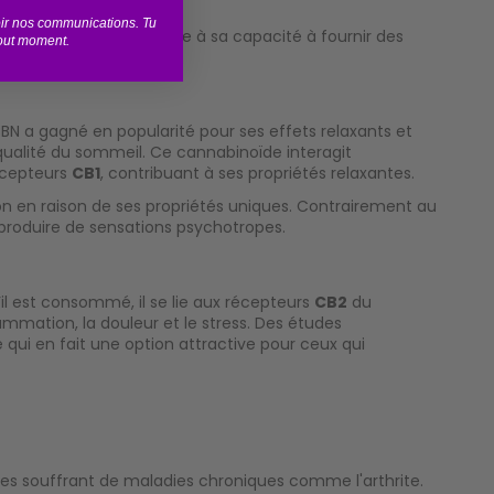
voir nos communications. Tu
%). Sa popularité est due à sa capacité à fournir des
tout moment.
BN a gagné en popularité pour ses effets relaxants et
qualité du sommeil. Ce cannabinoïde interagit
récepteurs
CB1
, contribuant à ses propriétés relaxantes.
ion en raison de ses propriétés uniques. Contrairement au
 produire de sensations psychotropes.
 est consommé, il se lie aux récepteurs
CB2
du
ammation, la douleur et le stress. Des études
e qui en fait une option attractive pour ceux qui
nnes souffrant de maladies chroniques comme l'arthrite.