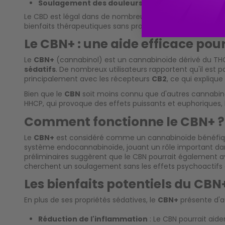
Soulagement des douleurs chroniques
Le CBD est légal dans de nombreux pays, dont la France, t
bienfaits thérapeutiques sans provoquer de dépendance o
Le CBN+ : une aide efficace pou
Le
CBN+
(cannabinol) est un cannabinoïde dérivé du THC,
sédatifs
. De nombreux utilisateurs rapportent qu'il est pa
principalement avec les récepteurs
CB2
, ce qui expliqu
Bien que le
CBN
soit moins connu que d'autres cannabi
HHCP, qui provoque des effets puissants et euphoriques, 
Comment fonctionne le CBN+ ?
Le
CBN+
est considéré comme un cannabinoïde bénéfique 
système endocannabinoïde, jouant un rôle important dans l
préliminaires suggèrent que le CBN pourrait également a
cherchent un soulagement sans les effets psychoactifs 
Les bienfaits potentiels du CBN
En plus de ses propriétés sédatives, le
CBN+
présente d'a
Réduction de l'inflammation
: Le CBN pourrait aide