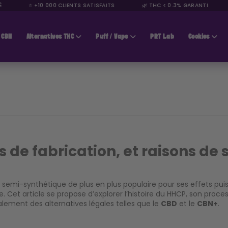
⭐ +10 000 CLIENTS SATISFAITS
🌿 THC < 0.3% GARANTI
CBN
Alternatives THC
Puff / Vape
PRT Lab
Cookies
s de fabrication, et raisons de s
emi-synthétique de plus en plus populaire pour ses effets pui
. Cet article se propose d’explorer l’histoire du HHCP, son proces
alement des alternatives légales telles que le
CBD
et le
CBN+
.