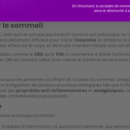
En t'inscrivant, tu acceptes de rece
ant qu’il respecte les normes strictes de contenu en THC (<0,3 
peux te désinscrire à 
u d’effets psychoactifs forts.
r le sommeil
 bien qu'il ne soit pas psychoactif comme son précurseur. Le C
rticulièrement efficace pour traiter l’
insomnie
et améliorer la 
e ses effets sur le corps, et dans une moindre mesure avec les 
noïdes comme le
CBD
ou le
THC
, il commence à attirer l'attent
le CBN est souvent utilisé pour calmer le système nerveux sans
pour les personnes souffrant de troubles du sommeil. Lorsqu’il
a régulation de plusieurs processus biologiques tels que l'infl
voir des
propriétés anti-inflammatoires
et
analgésiques
, c
des cannabinoïdes plus puissants.
+
utres avantages potentiels :
r à réduire l'inflammation, ce qui pourrait bénéficier aux perso