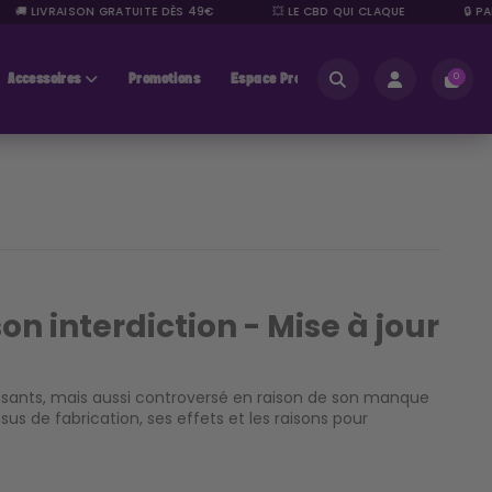
🚚 LIVRAISON GRATUITE DÈS 49€
💥 LE CBD QUI CLAQUE
🔒 PAIE
Accessoires
Promotions
Espace Pros
0
on interdiction - Mise à jour
ssants, mais aussi controversé en raison de son manque
sus de fabrication, ses effets et les raisons pour