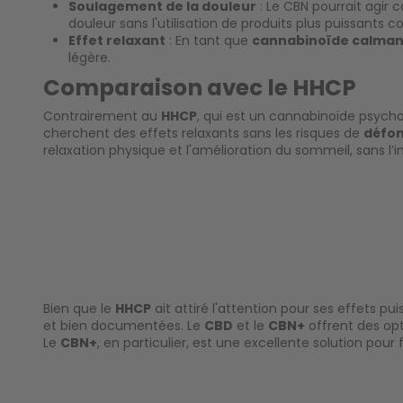
Soulagement de la douleur
: Le CBN pourrait agi
douleur sans l'utilisation de produits plus puissants
Effet relaxant
: En tant que
cannabinoïde calman
légère.
Comparaison avec le HHCP
Contrairement au
HHCP
, qui est un cannabinoïde psycho
cherchent des effets relaxants sans les risques de
défo
relaxation physique et l'amélioration du sommeil, sans l’
Bien que le
HHCP
ait attiré l'attention pour ses effets p
et bien documentées. Le
CBD
et le
CBN+
offrent des opt
Le
CBN+
, en particulier, est une excellente solution pou