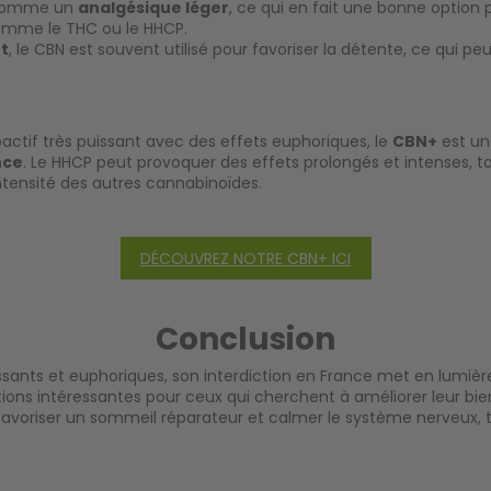
r comme un
analgésique léger
, ce qui en fait une bonne option
 comme le THC ou le HHCP.
t
, le CBN est souvent utilisé pour favoriser la détente, ce qui pe
actif très puissant avec des effets euphoriques, le
CBN+
est un
nce
. Le HHCP peut provoquer des effets prolongés et intenses, 
intensité des autres cannabinoïdes.
DÉCOUVREZ NOTRE CBN+ ICI
Conclusion
uissants et euphoriques, son interdiction en France met en lumièr
ions intéressantes pour ceux qui cherchent à améliorer leur bi
r favoriser un sommeil réparateur et calmer le système nerveux, t