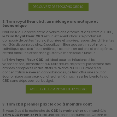
DÉCOUVREZ DESTOCK'MIX CBD ICI
2. Trim royal fleur cbd : un mélange aromatique et
économique
Pour ceux qui apprécient la diversité des arômes et des effets du CBD,
le
Trim Royal Fleur CBD
est un excellent choix. Ce produit est
composé de petites fleurs détachées et broyées, issues des différentes
variétés disponibles chez Cocorikush. Bien que ce trim soit moins
esthétique que des fleurs entières, il est riche en pollens et en terpènes,
offrant ainsi une expérience gustative et sensorielle unique.
Le
Trim Royal Fleur CBD
est idéal pour les infusions et les
vaporisations, permettant aux utilisateurs de profiter pleinement des
arômes complexes et des effets relaxants du CBD. Grâce à sa
concentration élevée en cannabinoïdes, ce trim offre une solution
économique pour ceux qui cherchent à maximiser les bienfaits du
CBD sans dépasser leur budget.
ACHETEZ LE TRIM ROYAL FLEUR CBD ICI
3. Trim cbd premier prix : le cbd à moindre coût
Si vous êtes à la recherche du
CBD le moins cher
du marché, le
Trim CBD Premier Prix
est une option incontournable. Ce trim est