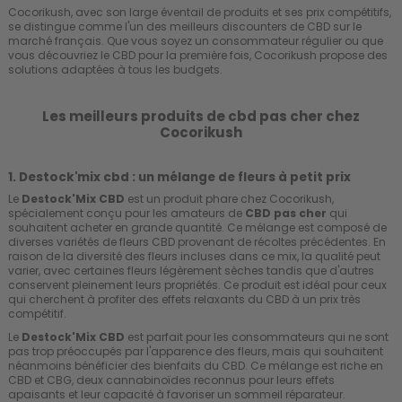
Cocorikush, avec son large éventail de produits et ses prix compétitifs,
se distingue comme l'un des meilleurs discounters de CBD sur le
marché français. Que vous soyez un consommateur régulier ou que
vous découvriez le CBD pour la première fois, Cocorikush propose des
solutions adaptées à tous les budgets.
Les meilleurs produits de cbd pas cher chez
Cocorikush
1. Destock'mix cbd : un mélange de fleurs à petit prix
Le
Destock'Mix CBD
est un produit phare chez Cocorikush,
spécialement conçu pour les amateurs de
CBD pas cher
qui
souhaitent acheter en grande quantité. Ce mélange est composé de
diverses variétés de fleurs CBD provenant de récoltes précédentes. En
raison de la diversité des fleurs incluses dans ce mix, la qualité peut
varier, avec certaines fleurs légèrement sèches tandis que d'autres
conservent pleinement leurs propriétés. Ce produit est idéal pour ceux
qui cherchent à profiter des effets relaxants du CBD à un prix très
compétitif.
Le
Destock'Mix CBD
est parfait pour les consommateurs qui ne sont
pas trop préoccupés par l'apparence des fleurs, mais qui souhaitent
néanmoins bénéficier des bienfaits du CBD. Ce mélange est riche en
CBD et CBG, deux cannabinoïdes reconnus pour leurs effets
apaisants et leur capacité à favoriser un sommeil réparateur.