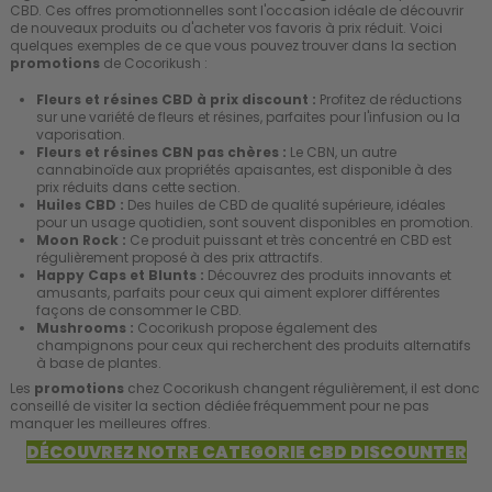
CBD. Ces offres promotionnelles sont l'occasion idéale de découvrir
de nouveaux produits ou d'acheter vos favoris à prix réduit. Voici
quelques exemples de ce que vous pouvez trouver dans la section
promotions
de Cocorikush :
Fleurs et résines CBD à prix discount :
Profitez de réductions
sur une variété de fleurs et résines, parfaites pour l'infusion ou la
vaporisation.
Fleurs et résines CBN pas chères :
Le CBN, un autre
cannabinoïde aux propriétés apaisantes, est disponible à des
prix réduits dans cette section.
Huiles CBD :
Des huiles de CBD de qualité supérieure, idéales
pour un usage quotidien, sont souvent disponibles en promotion.
Moon Rock :
Ce produit puissant et très concentré en CBD est
régulièrement proposé à des prix attractifs.
Happy Caps et Blunts :
Découvrez des produits innovants et
amusants, parfaits pour ceux qui aiment explorer différentes
façons de consommer le CBD.
Mushrooms :
Cocorikush propose également des
champignons pour ceux qui recherchent des produits alternatifs
à base de plantes.
Les
promotions
chez Cocorikush changent régulièrement, il est donc
conseillé de visiter la section dédiée fréquemment pour ne pas
manquer les meilleures offres.
DÉCOUVREZ NOTRE CATEGORIE CBD DISCOUNTER