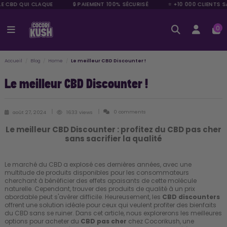
LE CBD QUI CLAQUE
🔒 PAIEMENT 100% SÉCURISÉ
⭐ +10 000 CLIENTS SA
0
Accueil
Blog
Home
Le meilleur CBD Discounter !
Le meilleur CBD Discounter !
0 comments
août 27, 2024
1633 views
Le meilleur CBD Discounter : profitez du CBD pas cher
sans sacrifier la qualité
Le marché du CBD a explosé ces dernières années, avec une
multitude de produits disponibles pour les consommateurs
cherchant à bénéficier des effets apaisants de cette molécule
naturelle. Cependant, trouver des produits de qualité à un prix
abordable peut s'avérer difficile. Heureusement, les
CBD discounters
offrent une solution idéale pour ceux qui veulent profiter des bienfaits
du CBD sans se ruiner. Dans cet article, nous explorerons les meilleures
options pour acheter du
CBD pas cher
chez Cocorikush, une