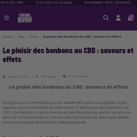
UITE DÈS 49€
💥 LE CBD QUI CLAQUE
🔒 PAIEMENT 100% SÉCURISÉ
0
Accueil
Blog
Home
Le plaisir des bonbons au CBD : saveurs et effets
Le plaisir des bonbons au CBD : saveurs et
effets
0 comments
juillet 8, 2024
1877 views
Le plaisir des bonbons au CBD : saveurs et effets
Imaginez une confiserie qui non seulement ravit vos papilles, mais
apaise aussi votre esprit et votre corps. C'est le pari des bonbons au
CBD, une tendance gourmande et bienfaisante qui séduit de plus en
plus de consommateurs. Découvrez comment ces douceurs allient
saveurs exquises et bienfaits thérapeutiques.