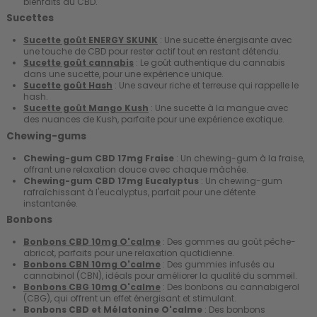
bienfaits du CBD.
Sucettes
Sucette goût ENERGY SKUNK
: Une sucette énergisante avec
une touche de CBD pour rester actif tout en restant détendu.
Sucette goût cannabis
: Le goût authentique du cannabis
dans une sucette, pour une expérience unique.
Sucette goût Hash
: Une saveur riche et terreuse qui rappelle le
hash.
Sucette goût Mango Kush
: Une sucette à la mangue avec
des nuances de Kush, parfaite pour une expérience exotique.
Chewing-gums
Chewing-gum CBD 17mg Fraise
: Un chewing-gum à la fraise,
offrant une relaxation douce avec chaque mâchée.
Chewing-gum CBD 17mg Eucalyptus
: Un chewing-gum
rafraîchissant à l'eucalyptus, parfait pour une détente
instantanée.
Bonbons
Bonbons CBD 10mg O'calme
: Des gommes au goût pêche-
abricot, parfaits pour une relaxation quotidienne.
Bonbons CBN 10mg O'calme
: Des gummies infusés au
cannabinol (CBN), idéals pour améliorer la qualité du sommeil.
Bonbons CBG 10mg O'calme
: Des bonbons au cannabigerol
(CBG), qui offrent un effet énergisant et stimulant.
Bonbons CBD et Mélatonine O'calme
: Des bonbons