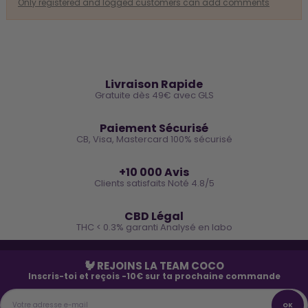
Only registered and logged customers can add comments
🚚
Livraison Rapide
Gratuite dès 49€ avec GLS
🔒
Paiement Sécurisé
CB, Visa, Mastercard 100% sécurisé
⭐
+10 000 Avis
Clients satisfaits Noté 4.8/5
🌿
CBD Légal
THC < 0.3% garanti Analysé en labo
🐓 REJOINS LA TEAM COCO
Inscris-toi et reçois -10€ sur ta prochaine commande