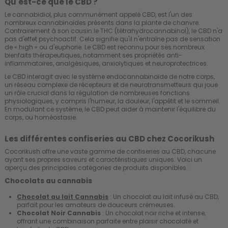
Qu'est-ce que le CBD ?
Le cannabidiol, plus communément appelé CBD, est l'un des
nombreux cannabinoïdes présents dans la plante de chanvre.
Contrairement à son cousin le THC (tétrahydrocannabinol), le CBD n'a
pas d'effet psychoactif. Cela signifie qu'il n'entraîne pas de sensation
de « high » ou d'euphorie. Le CBD est reconnu pour ses nombreux
bienfaits thérapeutiques, notamment ses propriétés anti-
inflammatoires, analgésiques, anxiolytiques et neuroprotectrices.
Le CBD interagit avec le système endocannabinoïde de notre corps,
un réseau complexe de récepteurs et de neurotransmetteurs qui joue
un rôle crucial dans la régulation de nombreuses fonctions
physiologiques, y compris l'humeur, la douleur, l'appétit et le sommeil.
En modulant ce système, le CBD peut aider à maintenir l'équilibre du
corps, ou homéostasie.
Les différentes confiseries au CBD chez Cocorikush
Cocorikush offre une vaste gamme de confiseries au CBD, chacune
ayant ses propres saveurs et caractéristiques uniques. Voici un
aperçu des principales catégories de produits disponibles :
Chocolats au cannabis
Chocolat au lait Cannabis
: Un chocolat au lait infusé au CBD,
parfait pour les amateurs de douceurs crémeuses.
Chocolat Noir Cannabis
: Un chocolat noir riche et intense,
offrant une combinaison parfaite entre plaisir chocolaté et