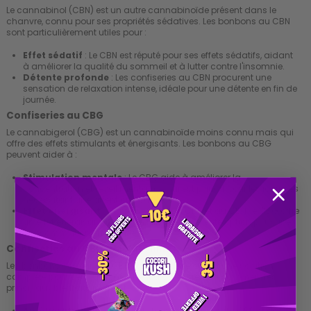
Le cannabinol (CBN) est un autre cannabinoïde présent dans le
chanvre, connu pour ses propriétés sédatives. Les bonbons au CBN
sont particulièrement utiles pour :
Effet sédatif
: Le CBN est réputé pour ses effets sédatifs, aidant
à améliorer la qualité du sommeil et à lutter contre l'insomnie.
Détente profonde
: Les confiseries au CBN procurent une
sensation de relaxation intense, idéale pour une détente en fin de
journée.
Confiseries au CBG
Le cannabigerol (CBG) est un cannabinoïde moins connu mais qui
offre des effets stimulants et énergisants. Les bonbons au CBG
peuvent aider à :
Stimulation mentale
: Le CBG aide à améliorer la
concentration et l'éveil mental, ce qui est parfait pour les journées
nécessitant une attention soutenue.
Effet énergisant
: Contrairement au CBD et au CBN, le CBG offre
un effet énergisant, ce qui en fait une excellente option pour une
consommation en journée.
Confiseries au CBD + Mélatonine
Les bonbons combinant CBD et mélatonine offrent une solution
complète pour ceux qui cherchent à améliorer leur sommeil. Les
principaux bienfaits incluent :
Amélioration du sommeil
: La combinaison du CBD et de la