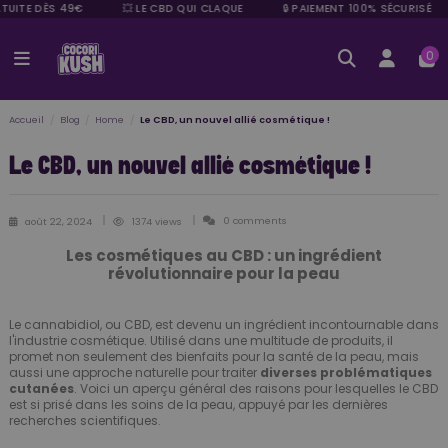
TUITE DÈS 49€
💥 LE CBD QUI CLAQUE
🔒 PAIEMENT 100% SÉCURISÉ
0
Accueil
Blog
Home
Le CBD, un nouvel allié cosmétique !
Le CBD, un nouvel allié cosmétique !
0 comments
août 22, 2024
1374 views
Les cosmétiques au CBD : un ingrédient
révolutionnaire pour la peau
Le cannabidiol, ou CBD, est devenu un ingrédient incontournable dans
l'industrie cosmétique. Utilisé dans une multitude de produits, il
promet non seulement des bienfaits pour la santé de la peau, mais
aussi une approche naturelle pour traiter
diverses problématiques
cutanées
. Voici un aperçu général des raisons pour lesquelles le CBD
est si prisé dans les soins de la peau, appuyé par les dernières
recherches scientifiques.