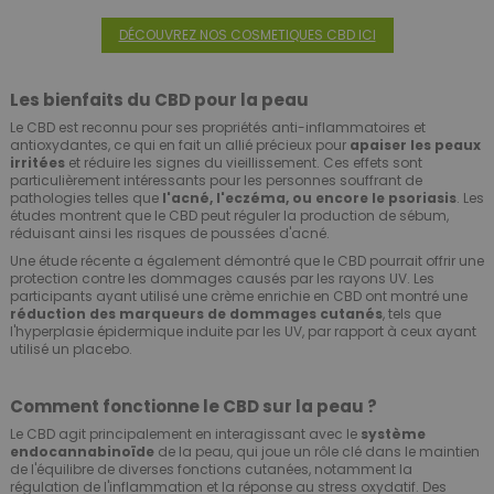
DÉCOUVREZ NOS COSMETIQUES CBD ICI
Les bienfaits du CBD pour la peau
Le CBD est reconnu pour ses propriétés anti-inflammatoires et
antioxydantes, ce qui en fait un allié précieux pour
apaiser les peaux
irritées
et réduire les signes du vieillissement. Ces effets sont
particulièrement intéressants pour les personnes souffrant de
pathologies telles que
l'acné, l'eczéma, ou encore le psoriasis
. Les
études montrent que le CBD peut réguler la production de sébum,
réduisant ainsi les risques de poussées d'acné.
Une étude récente a également démontré que le CBD pourrait offrir une
protection contre les dommages causés par les rayons UV. Les
participants ayant utilisé une crème enrichie en CBD ont montré une
réduction des marqueurs de dommages cutanés
, tels que
l'hyperplasie épidermique induite par les UV, par rapport à ceux ayant
utilisé un placebo.
Comment fonctionne le CBD sur la peau ?
Le CBD agit principalement en interagissant avec le
système
endocannabinoïde
de la peau, qui joue un rôle clé dans le maintien
de l'équilibre de diverses fonctions cutanées, notamment la
régulation de l'inflammation et la réponse au stress oxydatif. Des