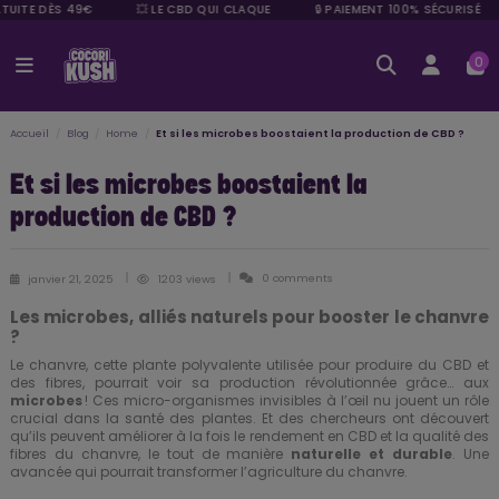
TUITE DÈS 49€
💥 LE CBD QUI CLAQUE
🔒 PAIEMENT 100% SÉCURISÉ
0
Accueil
Blog
Home
Et si les microbes boostaient la production de CBD ?
Et si les microbes boostaient la
production de CBD ?
0 comments
janvier 21, 2025
1203 views
Les microbes, alliés naturels pour booster le chanvre
?
Le chanvre, cette plante polyvalente utilisée pour produire du CBD et
des fibres, pourrait voir sa production révolutionnée grâce… aux
microbes
! Ces micro-organismes invisibles à l’œil nu jouent un rôle
crucial dans la santé des plantes. Et des chercheurs ont découvert
qu’ils peuvent améliorer à la fois le rendement en CBD et la qualité des
fibres du chanvre, le tout de manière
naturelle et durable
. Une
avancée qui pourrait transformer l’agriculture du chanvre.