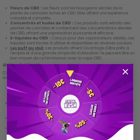
Fleurs de CBD :
Les fleurs sont les bourgeons séchés de la
plante de cannabis riches en CBD. Elles offrent une expérience
naturelle et complète.
Concentrés et huiles de CBD :
Ces produits sont extraits des
plantes de cannabis et contiennent des concentrations élevées
de CBD, offrant une vaporisation puissante et efficace.
E-liquides au CBD :
Conçus pour des vaporisateurs dédiés, ces
liquides sont faciles à utiliser et disponibles en diverses saveurs.
Les puff au cbd:
ces produits offrent l'avantage d'être prêts à
l'emploi et d'une grande simplicité d'utilisation. Ils peuvent être un
bon moyen de ce familiariser avec la vape CBD.
Guide d'utilisation
Commencer avec un vaporisateur de CBD peut sembler intimidant,
mais ces étapes simplifient le processus :
Premiers pas :
Chargez la batterie de votre vaporisateur.
Remplissez la chambre de vaporisation avec votre produit de
CBD préféré.
Réglage de la température :
Choisissez une température
adaptée pour maximiser la vaporisation des cannabinoïdes
sans brûler le produit.
Inhalation :
Inhalez doucement et progressivement. La vapeur
doit être légère et facile à inhaler.
Entretien :
Nettoyez régulièrement votre vaporisateur pour
garantir une performance optimale. Suivez les instructions du
fabricant pour le nettoyage et l'entretien.