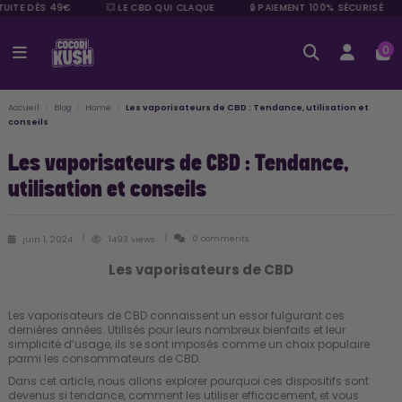
UITE DÈS 49€
💥 LE CBD QUI CLAQUE
🔒 PAIEMENT 100% SÉCURISÉ
0
Accueil
Blog
Home
Les vaporisateurs de CBD : Tendance, utilisation et
conseils
Les vaporisateurs de CBD : Tendance,
utilisation et conseils
0 comments
juin 1, 2024
1493 views
Les vaporisateurs de CBD
Les vaporisateurs de CBD connaissent un essor fulgurant ces
dernières années. Utilisés pour leurs nombreux bienfaits et leur
simplicité d’usage, ils se sont imposés comme un choix populaire
parmi les consommateurs de CBD.
Dans cet article, nous allons explorer pourquoi ces dispositifs sont
devenus si tendance, comment les utiliser efficacement, et vous