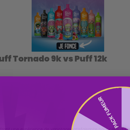
ff Tornado 9k vs Puff 12k
PACK FUMEUR
ffrant une expérience de vapotage satisfaisante pour ceux qui 