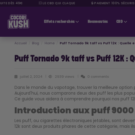
TE DÈS 49€
💥 LE CBD QUI CLAQUE
🔒 PAIEMENT 100% SÉCURISÉ
CBD pas cher
Effets recherchés
Nouveautés
CBD
Accueil
Blog
Home
Puff Tornado 9k taff vs Puff 12K : Quelle 
Puff Tornado 9k taff vs Puff 12K : 
juillet 2, 2024
2939 views
0 comments
Dans le monde du vapotage, trouver la meilleure option 
Aujourd'hui, nous comparons deux des puff les plus popula
Ce guide vous aidera à comprendre pourquoi nos puff 12k
Introduction aux puff 9000 
Les puff, ou cigarettes électroniques jetables, sont deven
12k sont deux produits phares de cette catégorie, mais i