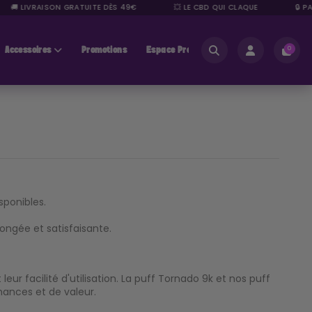
🚚 LIVRAISON GRATUITE DÈS 49€
💥 LE CBD QUI CLAQUE
🔒 PAI
Accessoires
Promotions
Espace Pros
0
sponibles.
ongée et satisfaisante.
ur facilité d'utilisation. La puff Tornado 9k et nos puff
mances et de valeur.