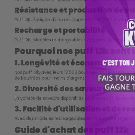
Résistance et production de v
Puff 12k : Équipée d'une résistance de 0,8 OHM, produisa
Recharge et portabilité
Puff 12k : Modèles rechargeables avec ports USB Type-C p
Pourquoi nos puff 12k sont 
1. Longévité et économie
Nos puff 12k, avec leurs 12 000 bouffées, offrent une du
de bouffées pour moins d'argent.
2. Diversité des saveurs
La variété de saveurs disponibles pour nos puff 12k est pl
3. Facilité d'utilisation et de r
Avec des modèles rechargeables et un port USB Type-C, n
Guide d'achat des
puff 12k