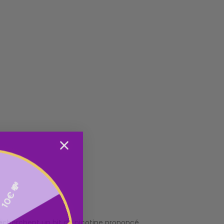
10€ 💸
recherchent un hit de nicotine prononcé.