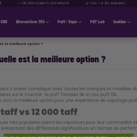
⭐ +10 000 CLIENTS SATISFAITS
🌿 THC < 0.3% GARANTI
CBN
Alternatives THC
Puff / Vape
PRT Lab
Cookies
est la meilleure option ?
Quelle est la meilleure option ?
peut s'avérer compliqué avec toutes les marques et modèles di
ires sur le marché : la puff Tornado 9k et nos puff 12k.
 sont la meilleure option pour une expérience de vapotage prol
taff vs
12 000 taff
ues très populaires parmi les vapoteurs pour leur commodité et le
ls présentent des différences significatives en termes de perfor