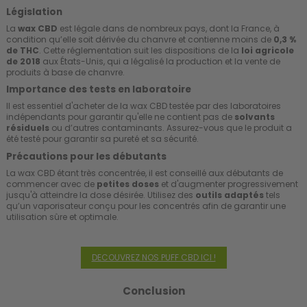
Législation
La
wax CBD
est légale dans de nombreux pays, dont la France, à
condition qu’elle soit dérivée du chanvre et contienne moins de
0,3 %
de THC
. Cette réglementation suit les dispositions de la
loi agricole
de 2018
aux États-Unis, qui a légalisé la production et la vente de
produits à base de chanvre.
Importance des tests en laboratoire
Il est essentiel d'acheter de la wax CBD testée par des laboratoires
indépendants pour garantir qu'elle ne contient pas de
solvants
résiduels
ou d’autres contaminants. Assurez-vous que le produit a
été testé pour garantir sa pureté et sa sécurité.
Précautions pour les débutants
La wax CBD étant très concentrée, il est conseillé aux débutants de
commencer avec de
petites doses
et d'augmenter progressivement
jusqu'à atteindre la dose désirée. Utilisez des
outils adaptés
tels
qu’un vaporisateur conçu pour les concentrés afin de garantir une
utilisation sûre et optimale.
DECOUVREZ NOS PUFF CBD ICI !
Conclusion