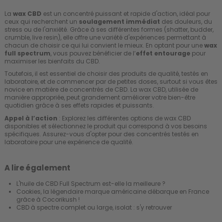
La
wax CBD
est un concentré puissant et rapide d'action, idéal pour
ceux qui recherchent un
soulagement immédiat
des douleurs, du
stress ou de l'anxiété. Grâce à ses différentes formes (shatter, budder,
crumble, live resin), elle offre une variété d'expériences permettant à
chacun de choisir ce qui lui convient le mieux. En optant pour une
wax
full spectrum
, vous pouvez bénéficier de l’
effet entourage
pour
maximiser les bienfaits du CBD.
Toutefois, il est essentiel de choisir des produits de qualité, testés en
laboratoire, et de commencer par de petites doses, surtout si vous êtes
novice en matière de concentrés de CBD. La wax CBD, utilisée de
manière appropriée, peut grandement améliorer votre bien-être
quotidien grâce à ses effets rapides et puissants.
Appel à l’action
: Explorez les différentes options de wax CBD
disponibles et sélectionnez le produit qui correspond à vos besoins
spécifiques. Assurez-vous d'opter pour des concentrés testés en
laboratoire pour une expérience de qualité.
A lire également
L'huile de CBD Full Spectrum est-elle la meilleure ?
Cookies, la légendaire marque américaine débarque en France
grâce à Cocorikush !
CBD à spectre complet ou large, isolat : s'y retrouver