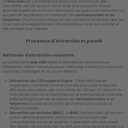
La
live resin
est considérée par beaucoup comme l’un des
concentrés de CBD les plus riches et les plus puissants. Elle est
produite à partir de chanvre fraîchement congelé avant extraction, ce
qui permet de préserver un maximum de
cannabinoïdes et de
terpènes
. Ce processus unique en fait une option prisée par ceux qui
cherchent une expérience de CBD authentique avec des arômes et
des saveurs plus intenses.
Processus d'extraction et pureté
Méthodes d'extraction courantes
La qualité de la
wax CBD
dépend grandement du processus
d'extraction utilisé. Il existe plusieurs méthodes d’extraction, chacune
ayant ses avantages et ses inconvénients.
Extraction au CO2 supercritique
: Cette méthode est
largement considérée comme l'une des plus sûres et des plus
efficaces pour obtenir des concentrés de CBD pur. En utilisant du
dioxyde de carbone à haute pression et à température contrôlée,
cette technique permet de séparer les
cannabinoïdes
et les
terpènes
du reste de la plante de chanvre sans laisser de
résidus toxiques.
Extraction au butane (BHO)
: Le
BHO
(butane hash oil) est une
autre méthode populaire, notamment pour produire des
concentrés très riches en terpènes. Cependant, elle peut laisser
des résidus de solvants s’ils ne sont pas correctement purgés, ce