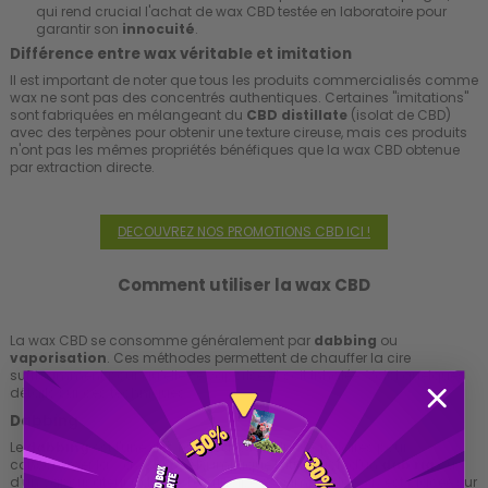
qui rend crucial l'achat de wax CBD testée en laboratoire pour
garantir son
innocuité
.
Différence entre wax véritable et imitation
Il est important de noter que tous les produits commercialisés comme
wax ne sont pas des concentrés authentiques. Certaines "imitations"
sont fabriquées en mélangeant du
CBD distillate
(isolat de CBD)
avec des terpènes pour obtenir une texture cireuse, mais ces produits
n'ont pas les mêmes propriétés bénéfiques que la wax CBD obtenue
par extraction directe.
DECOUVREZ NOS PROMOTIONS CBD ICI !
Comment utiliser la wax CBD
La wax CBD se consomme généralement par
dabbing
ou
vaporisation
. Ces méthodes permettent de chauffer la cire
suffisamment pour qu’elle se vaporise et soit inhalée. Voici quelques
détails sur ces techniques :
Dabbing
Le
dabbing
est l'une des méthodes les plus populaires pour
consommer la wax CBD. Cela implique l'utilisation d'un
dab rig
ou
d'un vaporisateur adapté. Le principe est simple : la wax est placée sur