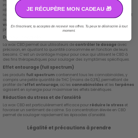
instantané. Grâce à sa
concentration élevée en CBD
, elle est
JE RÉCUPÈRE MON CADEAU 🎁
idéale pour les utilisateurs cherchant un
soulagement immédiat
,
notamment en cas de douleur, d’anxiété ou de stress. Contrairement
aux huiles ou aux gélules, la wax CBD, consommée par
dabbing
ou
vaporisation
, pénètre rapidement dans le système sanguin,
En t'inscrivant, tu acceptes de recevoir nos offres. Tu peux te désinscrire à tout
procurant des effets rapides.
moment.
Dosage contrôlé
La wax CBD permet aux utilisateurs de
contrôler le dosage
avec
précision, en ajustant la quantité consommée en fonction de leurs
besoins. C’est un avantage majeur pour ceux qui utilisent le CBD à
des fins thérapeutiques pour soulager des symptômes spécifiques.
Effet entourage (full spectrum)
Les produits
full spectrum
contiennent tous les cannabinoïdes, y
compris une petite quantité de THC (moins de 0,3%), permettant de
profiter de l’
effet entourage
, où les
cannabinoïdes
et les
terpènes
agissent en synergie pour maximiser les effets bénéfiques.
Réduction du stress et de l'anxiété
La wax CBD est particulièrement efficace pour
réduire le stress
et
favoriser un sentiment de calme. Sa concentration élevée en CBD
permet de soulager rapidement les épisodes d'anxiété.
Légalité et précautions à prendre