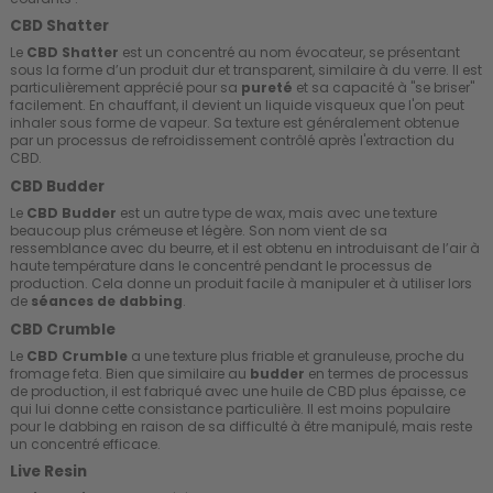
CBD Shatter
Le
CBD Shatter
est un concentré au nom évocateur, se présentant
sous la forme d’un produit dur et transparent, similaire à du verre. Il est
particulièrement apprécié pour sa
pureté
et sa capacité à "se briser"
facilement. En chauffant, il devient un liquide visqueux que l'on peut
inhaler sous forme de vapeur. Sa texture est généralement obtenue
par un processus de refroidissement contrôlé après l'extraction du
CBD.
CBD Budder
Le
CBD Budder
est un autre type de wax, mais avec une texture
beaucoup plus crémeuse et légère. Son nom vient de sa
ressemblance avec du beurre, et il est obtenu en introduisant de l’air à
haute température dans le concentré pendant le processus de
production. Cela donne un produit facile à manipuler et à utiliser lors
de
séances de dabbing
.
CBD Crumble
Le
CBD Crumble
a une texture plus friable et granuleuse, proche du
fromage feta. Bien que similaire au
budder
en termes de processus
de production, il est fabriqué avec une huile de CBD plus épaisse, ce
qui lui donne cette consistance particulière. Il est moins populaire
pour le dabbing en raison de sa difficulté à être manipulé, mais reste
un concentré efficace.
Live Resin