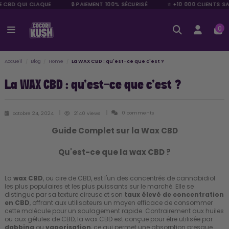
E CBD QUI CLAQUE
🔒 PAIEMENT 100% SÉCURISÉ
⭐ +10 000 CLIENTS SA
0
Accueil
Blog
Home
La WAX CBD : qu'est-ce que c'est ?
La WAX CBD : qu'est-ce que c'est ?
0 comments
octobre 24, 2024
2140 views
Guide Complet sur la Wax CBD
Qu'est-ce que la wax CBD ?
La
wax CBD
, ou cire de CBD, est l'un des concentrés de cannabidiol
les plus populaires et les plus puissants sur le marché. Elle se
distingue par sa texture cireuse et son
taux élevé de concentration
en CBD
, offrant aux utilisateurs un moyen efficace de consommer
cette molécule pour un soulagement rapide. Contrairement aux huiles
ou aux gélules de CBD, la wax CBD est conçue pour être utilisée par
dabbing
ou
vaporisation
, ce qui permet une absorption presque