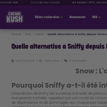
ITE DÈS 49€
💥 LE CBD QUI CLAQUE
🔒 PAIEMENT 100% SÉCURISÉ
CBD pas cher
Effets recherchés
Nouveautés
CBD
Accueil
Blog
Home
Quelle alternative à Sniffy depuis l'inter
Quelle alternative à Sniffy depuis 
août 24, 2024
2199 views
0 comments
Snow : L'
Pourquoi Sniffy a-t-il été in
L'interdiction de Sniffy est survenue à la suite de pré
énergisante à inhaler, rappelant par son mode de consomm
de dépendance et de dommages aux muqueuses nasales. Le 