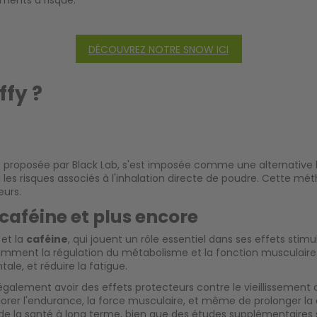
ements à risque.
DÉCOUVREZ NOTRE SNOW ICI
ffy ?
 proposée par Black Lab, s'est imposée comme une alternative l
les risques associés à l'inhalation directe de poudre. Cette 
eurs.
 caféine et plus encore
et la
caféine
, qui jouent un rôle essentiel dans ses effets stim
mment la régulation du métabolisme et la fonction musculaire. 
ale, et réduire la fatigue.
alement avoir des effets protecteurs contre le vieillissement ce
orer l'endurance, la force musculaire, et même de prolonger la
en de la santé à long terme, bien que des études supplémentaires