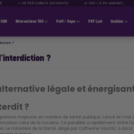
⭐ +10 000 CLIENTS SATISFAITS
🌿 THC < 0.3% GARANTI
CBN
Alternatives THC
Puff / Vape
PRT Lab
Cookies
diction ?
l'interdiction ?
alternative légale et énergisant
terdit ?
occupations majeures en matière de santé publique. Lancé en ma
ation celui de la cocaïne. Ce parallèle a rapidement attiré l'
ministère de la Santé, dirigé par Catherine Vautrin, a donc pri