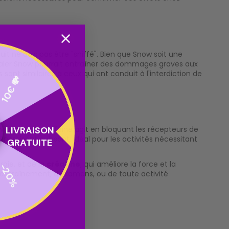
uit ne dois pas être "sniffé". Bien que Snow soit une
nhaler Snow pourrait entraîner des dommages graves aux
 sont similaires à ceux qui ont conduit à l'interdiction de
10€ 💸
LIVRAISON
vigilance. La caféine agit en bloquant les récepteurs de
énergisant puissant, idéal pour les activités nécessitant
GRATUITE
-20%
gie, et de la
créatine
, qui améliore la force et la
'entraînement, d'examens, ou de toute activité