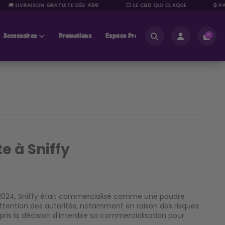
🚚 LIVRAISON GRATUITE DÈS 49€
💥 LE CBD QUI CLAQUE
🔒 PA
Accessoires
Promotions
Espace Pros
0
e à Sniffy
i 2024, Sniffy était commercialisé comme une poudre
attention des autorités, notamment en raison des risques
s la décision d'interdire sa commercialisation pour