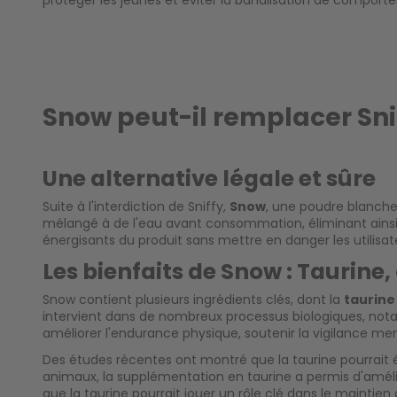
protéger les jeunes et éviter la banalisation de comport
Snow peut-il remplacer Sni
Une alternative légale et sûre
Suite à l'interdiction de Sniffy,
Snow
, une poudre blanche
mélangé à de l'eau avant consommation, éliminant ainsi 
énergisants du produit sans mettre en danger les utilisat
Les bienfaits de Snow : Taurine,
Snow contient plusieurs ingrédients clés, dont la
taurine
intervient dans de nombreux processus biologiques, nota
améliorer l'endurance physique, soutenir la vigilance ment
Des études récentes ont montré que la taurine pourrait ég
animaux, la supplémentation en taurine a permis d'améli
que la taurine pourrait jouer un rôle clé dans le mainti