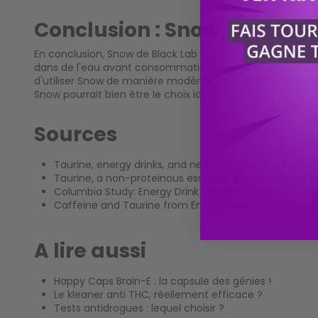
Conclusion : Snow, une alte
En conclusion, Snow de Black Lab se présente comme une al
dans de l'eau avant consommation, les utilisateurs peuvent
d'utiliser Snow de manière modérée et conforme aux instr
Snow pourrait bien être le choix idéal.
Sources
Taurine, energy drinks, and neuroendocrine effects
-
Taurine, a non-proteinous essential amino acid for
Columbia Study: Energy Drink Ingredient Taurine May
Caffeine and Taurine from Energy Drinks—A Review
-
A lire aussi
Happy Caps Brain-E : la capsule des génies !
Le kleaner anti THC, réellement efficace ?
Tests antidrogues : lequel choisir ?