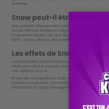
l'homme.
Snow peut-il être sniffé ?
Une question fréquemment posée est :
Snow peut-il êtr
poudre blanche similaire en apparence à Sniffy, il est 
muqueuses nasales, tels que des irritations, des saignemen
Sniffy. Toute utilisation détournée du produit n'engage q
Les effets de Snow : Une alt
Outre la taurine, Snow contient également de la
caféin
l'adénosine dans le cerveau, ce qui retarde la sensation d
une vigilance accrue.
En plus de ces ingrédients, Snow comprend de la
maltod
puissance musculaire. Ces composants font de Snow un pr
nécessitant un regain d'énergie immédiat.