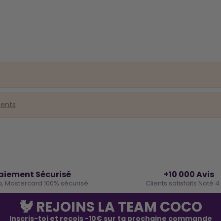
ments
🔒
⭐
aiement Sécurisé
+10 000 Avis
a, Mastercard 100% sécurisé
Clients satisfaits Noté 4
🐓 REJOINS LA TEAM COCO
Inscris-toi et reçois -10€ sur ta prochaine commande