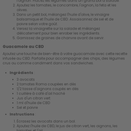
l'oignon. Placez les légumes dans un grand bol à salade.
Ajoutez les tomates, le concombre, l'oignon, la feta et les
olives.
Dans un petit bol, mélangez l'huile d'olive, le vinaigre
balsamique et l'huile de CBD. Assaisonnez de sel et de
poivre selon votre goût.
Versez la vinaigrette sur la salade et mélangez
délicatement pour bien enrober les ingrédients.
Garnissez de graines de chanvre avant de servir.
Guacamole au CBD
Ajoutez une touche de bien-être à votre guacamole avec cette recette
infusée au CBD. Parfaite pour accompagner des chips, des légumes
crus ou comme condiment dans vos sandwiches.
Ingrédients
:
3 avocats
2 tomates Roma coupées en dés
1/2 tasse d'oignons coupés en dés
1 cuillère à café d'ail haché
Jus d'un citron vert
1 ml d'huile de CBD
Sel et poivre
Instructions
:
Écrasez les avocats dans un bol.
Ajoutez l'huile de CBD, le jus de citron vert, les oignons, les
tomates et l'ail.