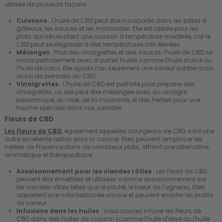
utilisée de plusieurs façons :
Cuissons
: L'huile de CBD peut être incorporée dans les pâtes à
gâteaux, les sauces et les marinades. Elle est idéale pour les
plats qui nécessitent une cuisson à température modérée, car le
CBD peut se dégrader à des températures très élevées.
Mélanges
: Pour des vinaigrettes et des sauces, l'huile de CBD se
marie parfaitement avec d'autres huiles comme l'huile d'olive ou
l'huile de coco. Elle ajoute non seulement une saveur subtile mais
aussi les bienfaits du CBD.
Vinaigrettes
: L'huile de CBD est parfaite pour préparer des
vinaigrettes, où elle peut être mélangée avec du vinaigre
balsamique, du miel, de la moutarde, et des herbes pour une
touche spéciale dans vos salades.
Fleurs de CBD
Les fleurs de CBD
, également appelées bourgeons de CBD, sont une
autre excellente option pour la cuisine. Elles peuvent remplacer les
herbes de Provence dans de nombreux plats, offrant une alternative
aromatique et thérapeutique :
Assaisonnement pour les viandes rôties
: Les fleurs de CBD
peuvent être émiettées et utilisées comme assaisonnement sur
les viandes rôties telles que le poulet, le bœuf ou l'agneau. Elles
apportent une note herbacée unique et peuvent enrichir les profils
de saveur.
Infusions dans les huiles
: Vous pouvez infuser les fleurs de
CBD dans des huiles de cuisson (comme l'huile d'olive ou l'huile