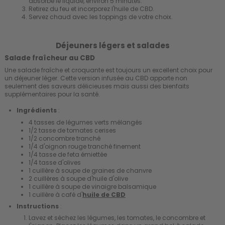
absorbé le liquide, environ 5 minutes.
Retirez du feu et incorporez l'huile de CBD.
Servez chaud avec les toppings de votre choix.
Déjeuners légers et salades
Salade fraîcheur au CBD
Une salade fraîche et croquante est toujours un excellent choix pour
un déjeuner léger. Cette version infusée au CBD apporte non
seulement des saveurs délicieuses mais aussi des bienfaits
supplémentaires pour la santé.
Ingrédients
:
4 tasses de légumes verts mélangés
1/2 tasse de tomates cerises
1/2 concombre tranché
1/4 d'oignon rouge tranché finement
1/4 tasse de feta émiettée
1/4 tasse d'olives
1 cuillère à soupe de graines de chanvre
2 cuillères à soupe d'huile d'olive
1 cuillère à soupe de vinaigre balsamique
1 cuillère à café d'
huile de CBD
Instructions
:
Lavez et séchez les légumes, les tomates, le concombre et