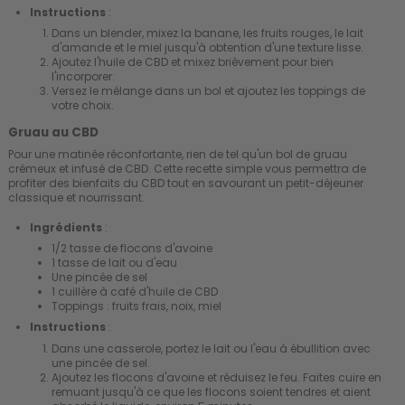
Instructions
:
Dans un blender, mixez la banane, les fruits rouges, le lait
d'amande et le miel jusqu'à obtention d'une texture lisse.
Ajoutez l'huile de CBD et mixez brièvement pour bien
l'incorporer.
Versez le mélange dans un bol et ajoutez les toppings de
votre choix.
Gruau au CBD
Pour une matinée réconfortante, rien de tel qu'un bol de gruau
crémeux et infusé de CBD. Cette recette simple vous permettra de
profiter des bienfaits du CBD tout en savourant un petit-déjeuner
classique et nourrissant.
Ingrédients
:
1/2 tasse de flocons d'avoine
1 tasse de lait ou d'eau
Une pincée de sel
1 cuillère à café d'huile de CBD
Toppings : fruits frais, noix, miel
Instructions
:
Dans une casserole, portez le lait ou l'eau à ébullition avec
une pincée de sel.
Ajoutez les flocons d'avoine et réduisez le feu. Faites cuire en
remuant jusqu'à ce que les flocons soient tendres et aient