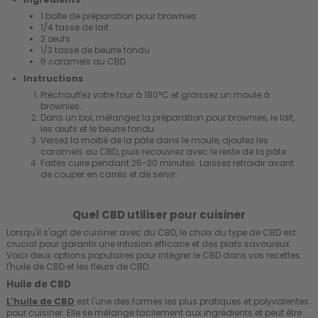
1 boîte de préparation pour brownies
1/4 tasse de lait
2 œufs
1/3 tasse de beurre fondu
6 caramels au CBD
Instructions
:
Préchauffez votre four à 180°C et graissez un moule à
brownies.
Dans un bol, mélangez la préparation pour brownies, le lait,
les œufs et le beurre fondu.
Versez la moitié de la pâte dans le moule, ajoutez les
caramels au CBD, puis recouvrez avec le reste de la pâte.
Faites cuire pendant 25-30 minutes. Laissez refroidir avant
de couper en carrés et de servir.
Quel CBD utiliser pour cuisiner
Lorsqu'il s'agit de cuisiner avec du CBD, le choix du type de CBD est
crucial pour garantir une infusion efficace et des plats savoureux.
Voici deux options populaires pour intégrer le CBD dans vos recettes :
l'huile de CBD et les fleurs de CBD.
Huile de CBD
L'huile de CBD
est l'une des formes les plus pratiques et polyvalentes
pour cuisiner. Elle se mélange facilement aux ingrédients et peut être