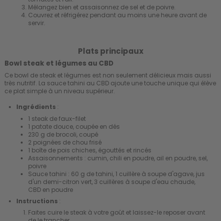
Mélangez bien et assaisonnez de sel et de poivre.
Couvrez et réfrigérez pendant au moins une heure avant de
servir.
Plats principaux
Bowl steak et légumes au CBD
Ce bowl de steak et légumes est non seulement délicieux mais aussi
très nutritif. La sauce tahini au CBD ajoute une touche unique qui élève
ce plat simple à un niveau supérieur.
Ingrédients
:
1 steak de faux-filet
1 patate douce, coupée en dés
230 g de brocoli, coupé
2 poignées de chou frisé
1 boîte de pois chiches, égouttés et rincés
Assaisonnements : cumin, chili en poudre, ail en poudre, sel,
poivre
Sauce tahini : 60 g de tahini, 1 cuillère à soupe d'agave, jus
d'un demi-citron vert, 3 cuillères à soupe d'eau chaude,
CBD en poudre
Instructions
:
Faites cuire le steak à votre goût et laissez-le reposer avant
de le trancher.