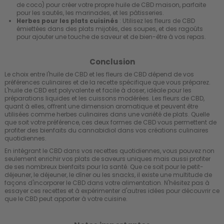
de coco) pour créer votre propre huile de CBD maison, parfaite
pour les sautés, les marinades, et les pâtisseries.
Herbes pour les plats cuisinés
: Utilisez les fleurs de CBD
émiettées dans des plats mijotés, des soupes, et des ragoûts
pour ajouter une touche de saveur et de bien-être à vos repas.
Conclusion
Le choix entre l'huile de CBD et les fleurs de CBD dépend de vos
préférences culinaires et de la recette spécifique que vous préparez.
L'huile de CBD est polyvalente et facile à doser, idéale pour les
préparations liquides et les cuissons modérées. Les fleurs de CBD,
quant à elles, offrent une dimension aromatique et peuvent être
utilisées comme herbes culinaires dans une variété de plats. Quelle
que soit votre préférence, ces deux formes de CBD vous permettent de
profiter des bienfaits du cannabidiol dans vos créations culinaires
quotidiennes.
En intégrant le CBD dans vos recettes quotidiennes, vous pouvez non
seulement enrichir vos plats de saveurs uniques mais aussi profiter
de ses nombreux bienfaits pour la santé. Que ce soit pour le petit-
déjeuner, le déjeuner, le dîner ou les snacks, il existe une multitude de
façons d'incorporer le CBD dans votre alimentation. N'hésitez pas à
essayer ces recettes et à expérimenter d'autres idées pour découvrir ce
que le CBD peut apporter à votre cuisine.