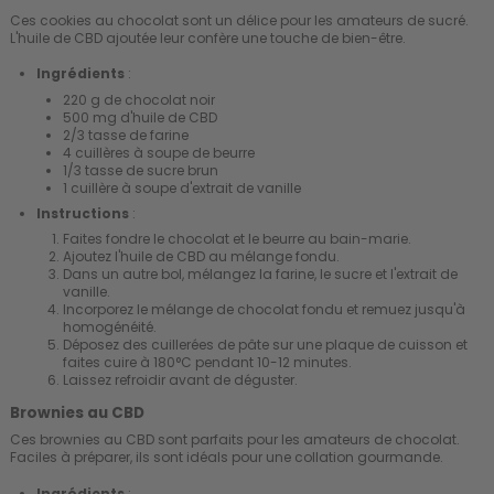
Ces cookies au chocolat sont un délice pour les amateurs de sucré.
L'huile de CBD ajoutée leur confère une touche de bien-être.
Ingrédients
:
220 g de chocolat noir
500 mg d'huile de CBD
2/3 tasse de farine
4 cuillères à soupe de beurre
1/3 tasse de sucre brun
1 cuillère à soupe d'extrait de vanille
Instructions
:
Faites fondre le chocolat et le beurre au bain-marie.
Ajoutez l'huile de CBD au mélange fondu.
Dans un autre bol, mélangez la farine, le sucre et l'extrait de
vanille.
Incorporez le mélange de chocolat fondu et remuez jusqu'à
homogénéité.
Déposez des cuillerées de pâte sur une plaque de cuisson et
faites cuire à 180°C pendant 10-12 minutes.
Laissez refroidir avant de déguster.
Brownies au CBD
Ces brownies au CBD sont parfaits pour les amateurs de chocolat.
Faciles à préparer, ils sont idéals pour une collation gourmande.
Ingrédients
: