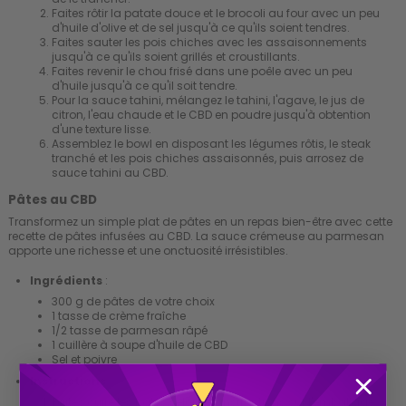
Faites rôtir la patate douce et le brocoli au four avec un peu
d'huile d'olive et de sel jusqu'à ce qu'ils soient tendres.
Faites sauter les pois chiches avec les assaisonnements
jusqu'à ce qu'ils soient grillés et croustillants.
Faites revenir le chou frisé dans une poêle avec un peu
d'huile jusqu'à ce qu'il soit tendre.
Pour la sauce tahini, mélangez le tahini, l'agave, le jus de
citron, l'eau chaude et le CBD en poudre jusqu'à obtention
d'une texture lisse.
Assemblez le bowl en disposant les légumes rôtis, le steak
tranché et les pois chiches assaisonnés, puis arrosez de
sauce tahini au CBD.
Pâtes au CBD
Transformez un simple plat de pâtes en un repas bien-être avec cette
recette de pâtes infusées au CBD. La sauce crémeuse au parmesan
apporte une richesse et une onctuosité irrésistibles.
Ingrédients
:
300 g de pâtes de votre choix
1 tasse de crème fraîche
1/2 tasse de parmesan râpé
1 cuillère à soupe d'huile de CBD
Sel et poivre
Instructions
:
Faites cuire les pâtes selon les instructions sur l'emballage.