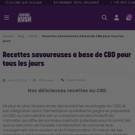
💥 LE CBD QUI CLAQUE
🔒 PAIEMENT 100% SÉCURISÉ
⭐ +10 000 CLIE
0
Accueil
Blog
Home
Recettes savoureuses à base de CBD pour tous les
jours
Recettes savoureuses à base de CBD pour
tous les jours
0 comments
mai 18, 2024
1976 views
Nos délicieuses recettes au CBD
De plus en plus de personnes découvrent les avantages du CBD, et
son intégration dans l'alimentation quotidienne gagne en popularité.
Le CBD, ou cannabidiol, est un composé non psychoactif du
cannabis qui offre de nombreux bienfaits potentiels pour la santé, tels
que la réduction de l'anxiété, l'amélioration du sommeil et le
soulagement de la douleur et de l'inflammation. En raison de ses
propriétés, il est maintenant utilisé non seulement dans des produits