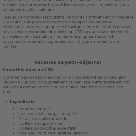
de bien-être comme les huiles et les capsules, mais aussi dans une
variété de recettes culinaires.
De plus, de nombreux restaurants innovants commencent à intégrer le
CBD dans leurs plats, transformant des repas ordinaires en
expériences culinaires uniques et bénéfiques pour la santé. Que vous
soyez novice en matière de cuisine au CBD ou que vous cherchiez à
diversifier votre répertoire, cet article vous propose des recettes
savoureuses et simples à préparer pour chaque moment de la
journée.
Recettes de petit-déjeuner
Smoothie bowl au CBD
Commencez votre journée avec un smoothie bowl vibrant et nutritif,
infusé de CBD pour un supplément de bien-être. Cette recette est non
seulement délicieuse mais aussi facile à personnaliser selon vos
goûts.
Ingrédients
:
1 banane congelée
1 tasse de fruits rouges congelés
1/2 tasse de lait d'amande
1 cuillère à soupe de miel
1 cuillère à café d'
huile de CBD
Toppings : fruits frais, graines, granola