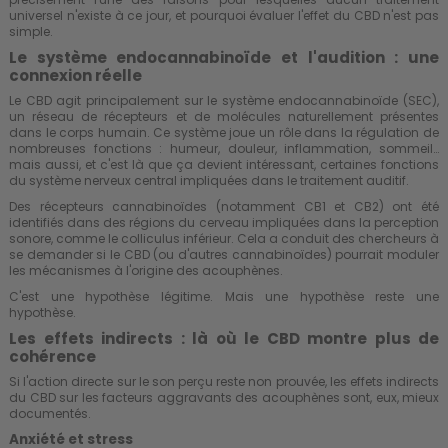
universel n'existe à ce jour, et pourquoi évaluer l'effet du CBD n'est pas
simple.
Le système endocannabinoïde et l'audition : une
connexion réelle
Le CBD agit principalement sur le système endocannabinoïde (SEC),
un réseau de récepteurs et de molécules naturellement présentes
dans le corps humain. Ce système joue un rôle dans la régulation de
nombreuses fonctions : humeur, douleur, inflammation, sommeil…
mais aussi, et c'est là que ça devient intéressant, certaines fonctions
du système nerveux central impliquées dans le traitement auditif.
Des récepteurs cannabinoïdes (notamment CB1 et CB2) ont été
identifiés dans des régions du cerveau impliquées dans la perception
sonore, comme le colliculus inférieur. Cela a conduit des chercheurs à
se demander si le CBD (ou d'autres cannabinoïdes) pourrait moduler
les mécanismes à l'origine des acouphènes.
C'est une hypothèse légitime. Mais une hypothèse reste une
hypothèse.
Les effets indirects : là où le CBD montre plus de
cohérence
Si l'action directe sur le son perçu reste non prouvée, les effets indirects
du CBD sur les facteurs aggravants des acouphènes sont, eux, mieux
documentés.
Anxiété et stress