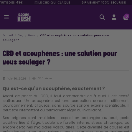
UITE DÈS 49€
💥 LE CBD QUI CLAQUE
🔒 PAIEMENT 100% SÉCURISÉ
0
Accueil
Blog
News
CBD et acouphènes : une solution pour vous
soulager ?
CBD et acouphènes : une solution pour
vous soulager ?
335 views
juin 16, 2026
Qu'est-ce qu'un acouphène, exactement ?
Avant de parler du
CBD
, il faut comprendre ce à quoi il est censé
s'attaquer. Un acouphène est une perception sonore : sifflement,
bourdonnement, cliquetis, sans source sonore externe identifiable. Il
peut être intermittent ou permanent, léger ou invalidant.
Ses origines sont multiples : exposition prolongée au bruit, perte
auditive liée à l'âge, trouble de l'oreille interne, stress chronique, ou
encore certaines maladies vasculaires. Cette diversité de causes est
précisément l'une des raisons pour lesquelles aucun traitement