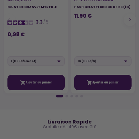
FEUILLES/BLUNTS
COOKIES CANNABIS EUROPE
BLUNT DE CHANVRE MYRTILLE
HASH GELATTI CBD COOKIES (1G)
11,90 €
3.3
/
5
0,98 €


Ajouter au panier
Ajouter au panier
🚚
Livraison Rapide
Gratuite dès 49€ avec GLS
🔒