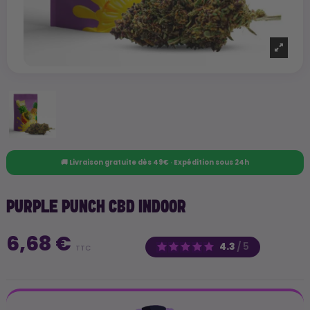
🚚 Livraison gratuite dès 49€ · Expédition sous 24h
PURPLE PUNCH CBD INDOOR
6,68 €
4.3
/
5
TTC