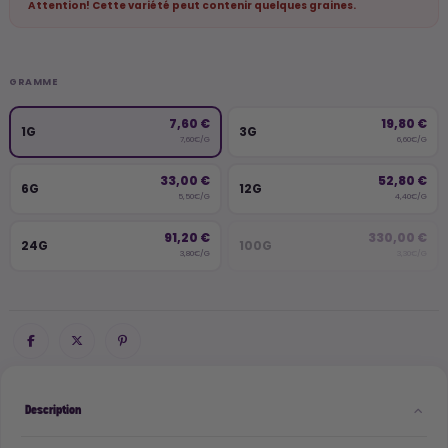
Attention! Cette variété peut contenir quelques graines.
GRAMME
7,60 €
19,80 €
1G
3G
7,60€/G
6,60€/G
33,00 €
52,80 €
6G
12G
5,50€/G
4,40€/G
91,20 €
330,00 €
24G
100G
3,80€/G
3,30€/G
Description