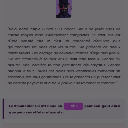
"Voici notre Purple Punch CBD Indoor. Elle a de jolies buds de
calibre moyen mais extrêmement compactes. En effet, elle est
d'une densité rare et c'est un concentré d'effluves plus
gourmandes les unes que les autres. Elle présente de beaux
reflets violets. Elle dégage de délicieux arômes d'agrumes juteux.
Elle est citronnée à souhait et un petit côté terreux viendra s'y
ajouter. Une dernière touche persistante d'eucalyptus viendra
arrondir le tout. Toutes ces notes bien identifiables formeront un
ensemble des plus gourmands. Elle te garantira un puissant effet
de détente physique et aura le pouvoir de favoriser le sommeil."
Le Smokellier lui attribue un
pour son goût ainsi
9/10
que pour ses effets relaxants.