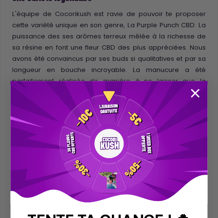
L'équipe de Cocorikush est ravie de pouvoir te proposer
cette variété unique en son genre, La Purple Punch CBD. La
puissance des ses arômes terreux mêlée à la richesse de
sa résine en font une fleur CBD des plus appréciées. Nous
avons été convaincus par ses buds si qualitatives et par sa
longueur en bouche incroyable. La manucure a été
parfaitement réalisée de manière à ne laisser que le
meilleur pour une expérience CBD des plus satisfaisante. La
Purple Punch CBD est synonyme de gourmandise et de
plaisir.
Un peu d'histoire
La Purple Punch voit le jour aux Etats-Unis. Elle serait le
croisement entre plusieurs variétés notamment la
Granddaddy Purple, la Larry OG et KUSH PAKISTANAISE. Le
OG de Larry OG pourrait signifier d'après les rumeurs
Original Gangster mais il est probable que la réelle
signification pourrait être Ocean Grown en raison de ses
origines. Mais le mystère est toujours de mise pour cette