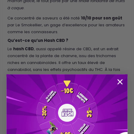
, le tout porté par une
marron glacé
finale fondante de fruits
.
à coque
Ce concentré de saveurs a été noté
10/10 pour son goût
par Le Smokellier, un gage d’excellence pour les amateurs
comme les connaisseurs.
Qu’est-ce qu’un Hash CBD ?
Le
hash CBD
, aussi appelé résine de CBD, est un extrait
concentré de la plante de chanvre, issu des trichomes
riches en cannabinoïdes. Il offre un taux élevé de
cannabidiol, sans les effets psychoactifs du THC. À la fois
intense et relaxant
, il permet de profiter des vertus du
CBD sous une forme
compacte, puissante et
savoureuse
.
Le Hash Gelatti CBD est idéal pour ceux qui recherchent un
moment de détente
, une
expérience gustative
profonde
ou un complément à une routine bien-être
naturelle.
La légende de la marque Cookies