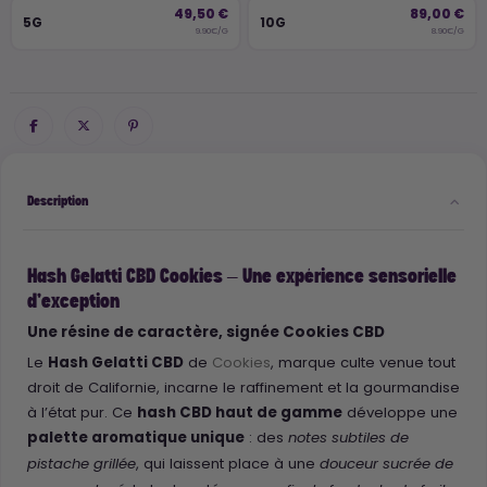
49,50 €
89,00 €
5G
10G
9.90€/G
8.90€/G
Description
Hash Gelatti CBD Cookies – Une expérience sensorielle
d’exception
Une résine de caractère, signée Cookies CBD
Le
Hash Gelatti CBD
de
Cookies
, marque culte venue tout
droit de Californie, incarne le raffinement et la gourmandise
à l’état pur. Ce
hash CBD haut de gamme
développe une
palette aromatique unique
: des
notes subtiles de
, qui laissent place à une
pistache grillée
douceur sucrée de