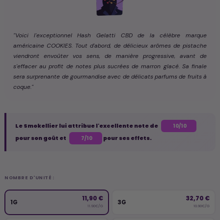
"Voici l'exceptionnel Hash Gelatti CBD de la célèbre marque
américaine COOKIES. Tout d'abord, de délicieux arômes de pistache
viendront envoûter vos sens, de manière progressive, avant de
s'effacer au profit de notes plus sucrées de marron glacé. Sa finale
sera surprenante de gourmandise avec de délicats parfums de fruits à
coque."
Le Smokellier lui attribue l'excellente note de
10/10
pour son goût et
pour ses effets.
7/10
NOMBRE D'UNITÉ :
11,90 €
32,70 €
1G
3G
11.90€/G
10.90€/G