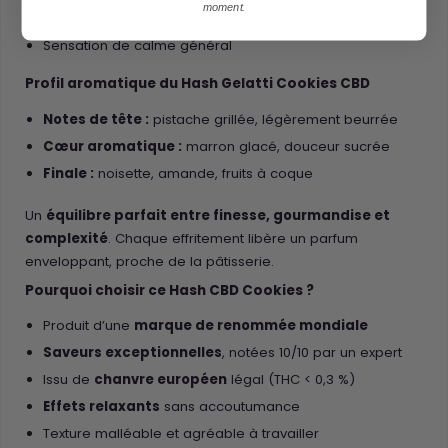
moment.
Aide à l’endormissement
Sensation de calme général
Profil aromatique du Hash Gelatti Cookies CBD
Notes de tête :
pistache grillée, légèrement beurrée
Cœur aromatique :
marron glacé, douceur sucrée
Finale :
noisette, amande, fruits à coque
Un
équilibre parfait entre finesse, gourmandise et
complexité
. Chaque effritement libère un parfum
enveloppant, proche de la pâtisserie.
Pourquoi choisir ce Hash CBD Cookies ?
Produit d’une
marque de renommée mondiale
Saveurs exceptionnelles
, notées 10/10 par un expert
Issu de
chanvre européen
légal (THC < 0,3 %)
Effets relaxants
sans accoutumance
Texture malléable et agréable à travailler