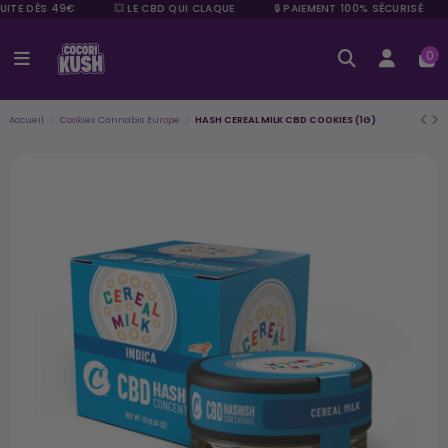
UITE DÈS 49€
💥 LE CBD QUI CLAQUE
🔒 PAIEMENT 100% SÉCURISÉ
0
Accueil
Cookies Cannabis Europe
HASH CEREAL MILK CBD COOKIES (1G)