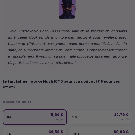
"Voici l'incroyable Hash CBD Céréal Milk de la marque de cannabis
américaine Cookies. Dans un premier temps il vous révèlera, avec
beaucoup d'intensité, ses gourmandes notes caramélisées. Par la
suite, de surprenants arômes de "café crème" s'imposeront lentement
et durablement. Il vous offrira une finale unique parfaitement arrondie
de petites odeurs suaves et pâtissières."
Le Smokellier note ce Hash 10/10 pour son goût et 7/10 pour ses
effets.
NOMBRE D'UNITÉ :
11,90 €
32,70 €
1G
3G
11.90€/G
10.90€/G
49,50 €
89,00 €
5G
10G