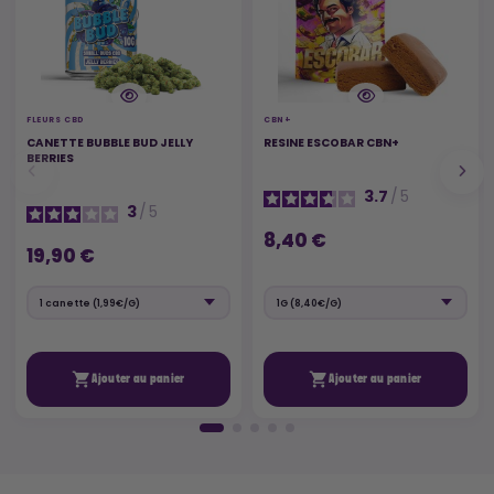
FLEURS CBD
CBN+
CANETTE BUBBLE BUD JELLY
RESINE ESCOBAR CBN+
BERRIES
3.7
/
5
3
/
5
8,40 €
19,90 €


Ajouter au panier
Ajouter au panier
🚚