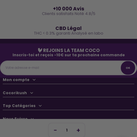
⭐
+10 000 Avis
Clients satisfaits Noté 4.8/5
🌿
CBD Légal
THC < 0.3% garanti Analysé en labo
🐓 REJOINS LA TEAM COCO
Inscris-toi et reçois -10€ sur ta prochaine commande
Mon compte
Cocorikush
Top Catégories
Nous Suivre