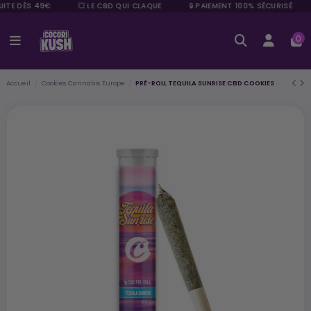
ITE DÈS 49€
💥 LE CBD QUI CLAQUE
🔒 PAIEMENT 100% SÉCURISÉ
0
Accueil
Cookies Cannabis Europe
PRÉ-ROLL TEQUILA SUNRISE CBD COOKIES