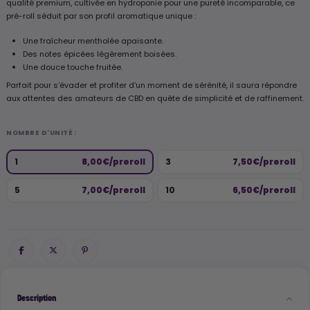
qualité premium, cultivée en hydroponie pour une pureté incomparable, ce
pré-roll séduit par son profil aromatique unique :
Une fraîcheur mentholée apaisante.
Des notes épicées légèrement boisées.
Une douce touche fruitée.
Parfait pour s’évader et profiter d’un moment de sérénité, il saura répondre
aux attentes des amateurs de CBD en quête de simplicité et de raffinement.
NOMBRE D'UNITÉ :
1
8,00€/preroll
3
7,50€/preroll
5
7,00€/preroll
10
6,50€/preroll
Description