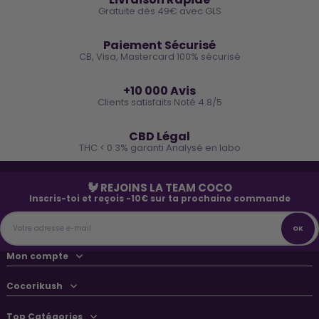
Gratuite dès 49€ avec GLS
🔒
Paiement Sécurisé
CB, Visa, Mastercard 100% sécurisé
⭐
+10 000 Avis
Clients satisfaits Noté 4.8/5
🌿
CBD Légal
THC < 0.3% garanti Analysé en labo
🐓 REJOINS LA TEAM COCO
Inscris-toi et reçois -10€ sur ta prochaine commande
Mon compte
Cocorikush
Top Catégories