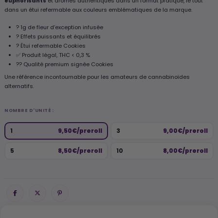
euphorisants
et arômes authentiques dans un format pratique, le tout
dans un étui refermable aux couleurs emblématiques de la marque.
? 1g de fleur d’exception infusée
? Effets puissants et équilibrés
? Étui refermable Cookies
✅ Produit légal, THC < 0,3 %
?? Qualité premium signée Cookies
Une référence incontournable pour les amateurs de cannabinoïdes
alternatifs.
NOMBRE D'UNITÉ :
1
9,50€/preroll
3
9,00€/preroll
5
8,50€/preroll
10
8,00€/preroll