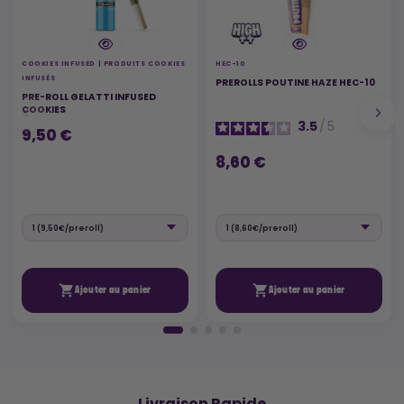
COOKIES INFUSED | PRODUITS COOKIES
HEC-10
INFUSÉS
PREROLLS POUTINE HAZE HEC-10
PRE-ROLL GELATTI INFUSED
COOKIES
3.5
/
5
9,50 €
8,60 €


Ajouter au panier
Ajouter au panier
🚚
Livraison Rapide