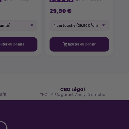
29,90 €

outer au panier
Ajouter au panier
🌿
CBD Légal
.8/5
THC < 0.3% garanti Analysé en labo