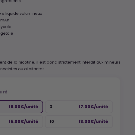
ngrédients :
 e.liquide volumineux
0 mAh
lycole
égétale
ent de la nicotine, il est donc strictement interdit aux mineurs
ceintes ou allaitantes.
NITÉ
19.00€/unité
17.00€/unité
3
15.00€/unité
13.00€/unité
10