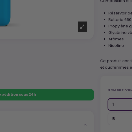
Composition et i
Réservoir de
Batterie 65
Propylène g
Glycérine v
Arômes
Nicotine
Ce produit conti
et aux femmes en
NOMBRE D'U
 Expédition sous 24h
1
5