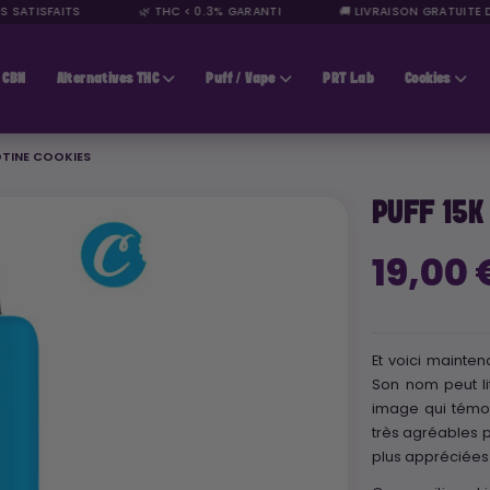
SATISFAITS
🌿 THC < 0.3% GARANTI
🚚 LIVRAISON GRATUITE DÈ
CBN
Alternatives THC
Puff / Vape
PRT Lab
Cookies
OTINE COOKIES
PUFF 15K
19,00
Et voici mainten
Son nom peut li
image qui témoi
très agréables p
plus appréciées