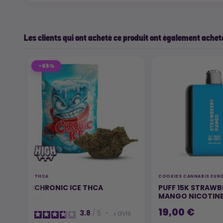
Les clients qui ont acheté ce produit ont également acheté
-65%
THCA
COOKIES CANNABIS EUR
CHRONIC ICE THCA
PUFF 15K STRAWB
MANGO NICOTINE
19,00 €
3.8
/
5
-
avis
4