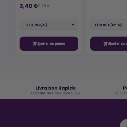
3,40 €
9,70 €


Ajouter au panier
Ajouter au 
🚚
Livraison Rapide
P
Gratuite dès 49€ avec GLS
CB, Vis