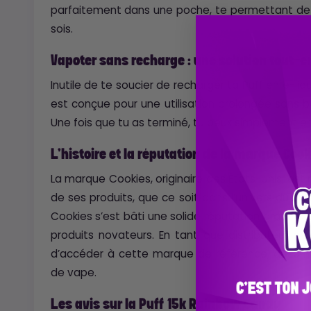
parfaitement dans une poche, te permettant de v
sois.
Vapoter sans recharge : une solution tout-
Inutile de te soucier de recharger ta Puff en e-l
est conçue pour une utilisation prolongée sans 
Une fois que tu as terminé, tu peux simplement en
L’histoire et la réputation de la marque Cook
La marque Cookies, originaire des États-Unis, es
de ses produits, que ce soit dans l’univers du ca
Cookies s’est bâti une solide réputation grâce à 
produits novateurs. En tant que distributeur ex
d’accéder à cette marque de référence, désorm
de vape.
Les avis sur la Puff 15k Rainbow Candy