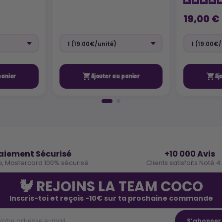
19,00 €


panier
Ajouter au panier
Aj
🔒
⭐
aiement Sécurisé
+10 000 Avis
a, Mastercard 100% sécurisé
Clients satisfaits Noté 4
🐓 REJOINS LA TEAM COCO
Inscris-toi et reçois -10€ sur ta prochaine commande