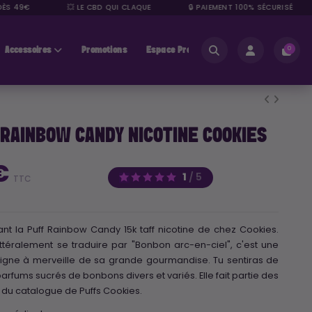
S 49€
💥 LE CBD QUI CLAQUE
🔒 PAIEMENT 100% SÉCURISÉ
Accessoires
Promotions
Espace Pros
0
 RAINBOW CANDY NICOTINE COOKIES
 €
1
/
5
TTC
ant la Puff Rainbow Candy 15k taff nicotine de chez Cookies.
ttéralement se traduire par "Bonbon arc-en-ciel", c'est une
gne à merveille de sa grande gourmandise. Tu sentiras de
arfums sucrés de bonbons divers et variés. Elle fait partie des
 du catalogue de Puffs Cookies.