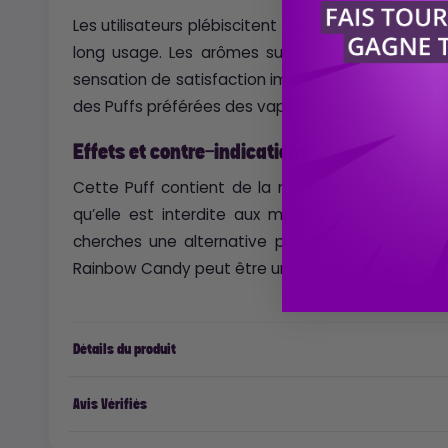
Les utilisateurs plébiscitent la Puff 15k Rainbow
long usage. Les arômes sucrés et fruités, sem
sensation de satisfaction immédiate. Grâce à sa d
des Puffs préférées des vapoteurs à la recherch
Effets et contre-indications
Cette Puff contient de la nicotine, une substanc
qu’elle est interdite aux mineurs ainsi qu’aux 
cherches une alternative pour réduire ou arrê
Rainbow Candy peut être un excellent choix.
Détails du produit
Avis Vérifiés