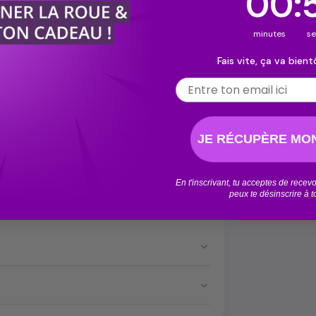
00
:
 Candy pour son goût authentique et son
minutes
s
blables à des bonbons, apportent une
urée de vie exceptionnelle, c’est l'une
Fais vite, ça va bientô
e de gourmandise.
Email
e addictive. Il est important de noter
JE RÉCUPÈRE MON
femmes enceintes ou allaitantes. Si tu
ter ta consommation de tabac, la Puff
En t'inscrivant, tu acceptes de rece
peux te désinscrire à 