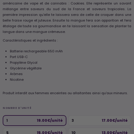
américaine de vape et de cannabis : Cookies. Elle représente un savant
mélange entre saveurs du sud de la France et saveurs tropicales. La
première impression qu'elle te laissera sera de celle de croquer dans une
belle fraise rouge et juteuse. Ensuite la mangue fera son apparition et fera
étalage de toute sa gourmandise en te laissant la sensation de planter ta
langue dans une mangue crémeuse.
Caractéristiques et ingrédients :
Batterie rechargeable 650 mAh
Port USB-C
Propylène Glycol
Glycérine végétale
Arômes
Nicotine
Produit interdit aux femmes enceintes ou allaitantes ainsi qu'aux mineurs.
NOMBRE D'UNITÉ
1
19.00€/unité
3
17.00€/unité
5
15.00€/unité
10
13.00€/unité