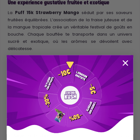
Une expérience gustative fruitée et exotique
La
Puff 15k Strawberry Mango
séduit par ses saveurs
fruitées équilibrées. L’association de la fraise juteuse et de
la mangue tropicale crée un véritable festival de goûts en
bouche. Chaque bouffée te transporte dans un univers
sucré et exotique, où les arômes se dévoilent avec
délicatesse.
Jusqu'à 15 000 bouffées pour une vape prolongée
Pensée pour durer, la
Puff 15k
offre jusqu’à
15 000
bouffées
sans besoin de rechargement. Que tu sois un
vapoteur régulier ou que tu souhaites simplement profiter
d’une longue expérience de vape, cette Puff t'accompagne
sans interruption.
Pourquoi choisir la Puff 15k Strawberry Mango ?
15 000 bouffées
pour une autonomie exceptionnelle
Saveurs fruitées
: un mariage parfait entre fraise et