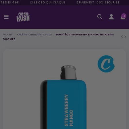
TE DÈS 49€
💥 LE CBD QUI CLAQUE
🔒 PAIEMENT 100% SÉCURISÉ
0
Accueil
Cookies Cannabis Europe
PUFF 15K STRAWBERRY MANGO NICOTINE
COOKIES