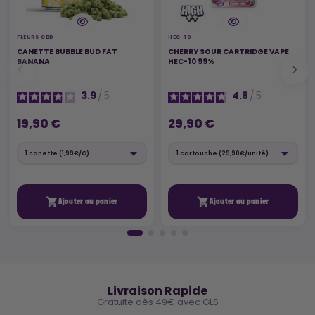
FLEURS CBD
HEC-10
CANETTE BUBBLE BUD FAT
CHERRY SOUR CARTRIDGE VAPE
BANANA
HEC-10 99%
3.9
/
5
4.8
/
5
19,90 €
29,90 €


Ajouter au panier
Ajouter au panier
🚚
Livraison Rapide
Gratuite dès 49€ avec GLS