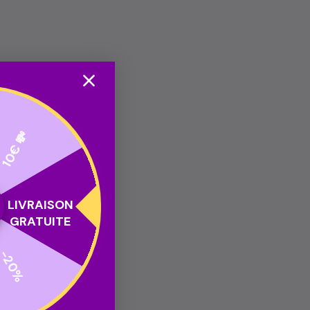
10€ 💸
LIVRAISON
GRATUITE
-20%