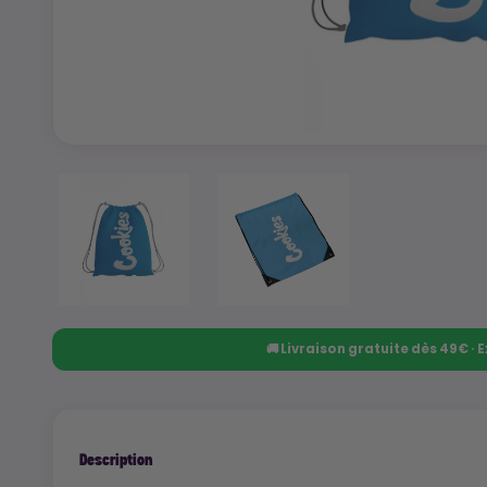
🚚 Livraison gratuite dès 49€ ·
Description