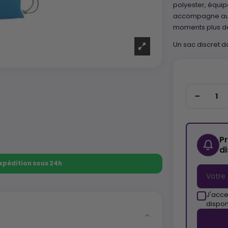
polyester, équip
accompagne auss
moments plus d
Un sac discret d
P
d
 Expédition sous 24h
J'acce
dispon