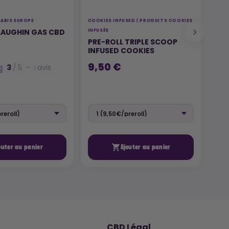
ABIS EUROPE
COOKIES INFUSED | PRODUITS COOKIES
COOK
LAUGHIN GAS CBD
DES
INFUSÉS
PRE-ROLL TRIPLE SCOOP
4,
INFUSED COOKIES
9,50 €
3
/
5
-
avis
1

outer au panier
Ajouter au panier
🌿
CBD Légal