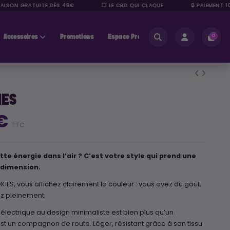
ISON GRATUITE DÈS 49€
💥 LE CBD QUI CLAQUE
🔒 PAIEMENT 100
Accessoires
Promotions
Espace Pros
0
IES
 €
TTC
te énergie dans l’air ? C’est votre style qui prend une
 dimension.
IES, vous affichez clairement la couleur : vous avez du goût,
ez pleinement.
lectrique au design minimaliste est bien plus qu’un
st un compagnon de route. Léger, résistant grâce à son tissu