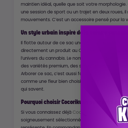
maintien idéal, quelle que soit votre morphologie. 
une session de sport ou un trajet en deux roues, il
mouvements. C’est un accessoire pensé pour la vrai
Un style urbain inspiré de la culture cannab
Il flotte autour de ce sac une ambiance bien particu
directement un produit au CBD, il s’inscrit dans un
l’univers du cannabis. Le nom
"Cookies"
, emblémat
des variétés premium, des sessions entre amis, u
Arborer ce sac, c’est aussi faire un clin d'œil à cet
comme une fleur bien choisie : discrète à premiè
qui savent.
Pourquoi choisir Cocorikush pour vous équip
Si vous connaissez déjà
Cocorikush
, vous savez q
soigneusement sélectionné, non seulement pour sa q
représente. En commandant ce sac sur notre bout