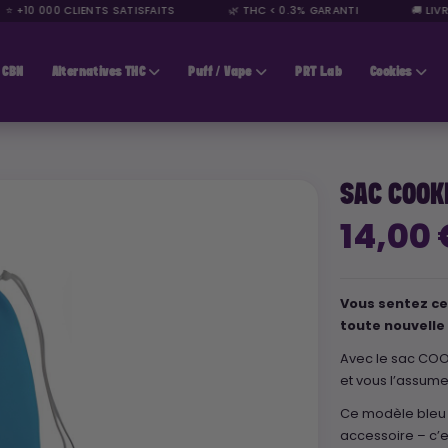
+10 000 CLIENTS SATISFAITS
🌿 THC < 0.3% GARANTI
🚚 LIVRA
CBN
Alternatives THC
Puff / Vape
PRT Lab
Cookies
SAC COOK
14,00
Vous sentez cet
toute nouvelle
Avec le sac COOK
et vous l’assum
Ce modèle bleu é
accessoire – c’e