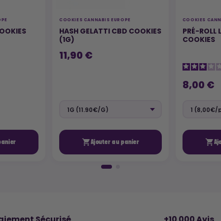
OPE
COOKIES CANNABIS EUROPE
COOKIES CANN
COOKIES
HASH GELATTI CBD COOKIES
PRÉ-ROLL 
(1G)
COOKIES
11,90 €
8,00 €


panier
Ajouter au panier
Aj
🔒
⭐
aiement Sécurisé
+10 000 Avis