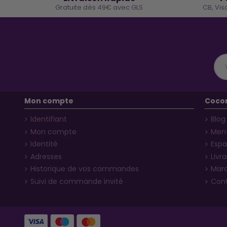
Gratuite dès 49€ avec GLS
CB, Vis
Mon compte
Coco
Identifiant
Blog
Mon compte
Ment
Identité
Espa
Adresses
Livr
Historique de vos commandes
Mar
Suivi de commande invité
Con