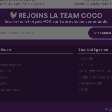
a, Mastercard 100% sécurisé
Clients satisfaits Noté 4
🐓 REJOINS LA TEAM COCO
Inscris-toi et reçois -10€ sur ta prochaine commande
rikush
Top Catégories
HEC-10
ions légales
10-OH+ +
ce Pro
Nos gammes CB
aison
CBD contre le str
ques
Résines CBD
tactez-nous
HHC
© 20