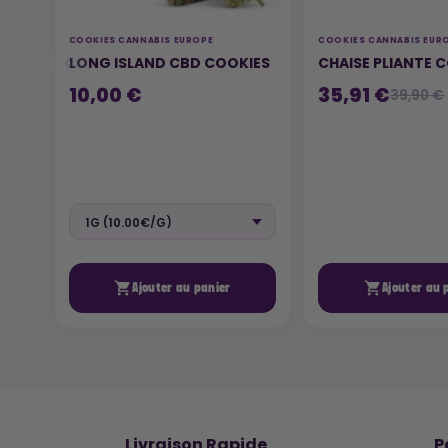
COOKIES CANNABIS EUROPE
COOKIES CANNABIS EUR
LONG ISLAND CBD COOKIES
CHAISE PLIANTE 
10,00 €
35,91 €
39,90 €


Ajouter au panier
Ajouter au 
🚚
Livraison Rapide
P