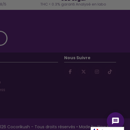
.8/5
THC < 0.3% garanti Analysé en labo
Nous Suivre
D
ess
26 Cocorikush - Tous droits réservés • Made by
New Keys