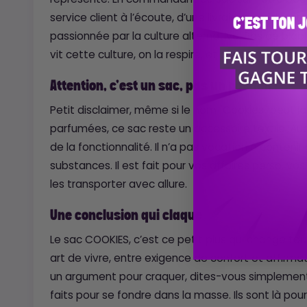
service client à l’écoute, d’une livraison rapide, 
passionnée par la culture alternative. Pas de blabla 
vit cette culture, on la respire, et on la partage 
Attention, c’est un sac, pas un pochon !
Petit disclaimer, même si le nom "Cookies" peut l
parfumées, ce sac reste un accessoire textile. Auc
de la fonctionnalité. Il n’a pas vocation à conteni
substances. Il est fait pour vos affaires perso, vos
les transporter avec allure.
Une conclusion qui claque
Le sac COOKIES, c’est ce petit plus qui change tout.
art de vivre, entre exigence de confort et affirmat
un argument pour craquer, dites-vous simplement
faits pour se fondre dans la masse. Ils sont là pour 