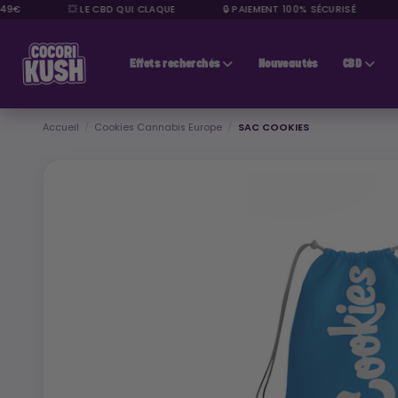
€
💥 LE CBD QUI CLAQUE
🔒 PAIEMENT 100% SÉCURISÉ
⭐ 
CBD pas cher
Effets recherchés
Nouveautés
CBD
Accueil
Cookies Cannabis Europe
SAC COOKIES