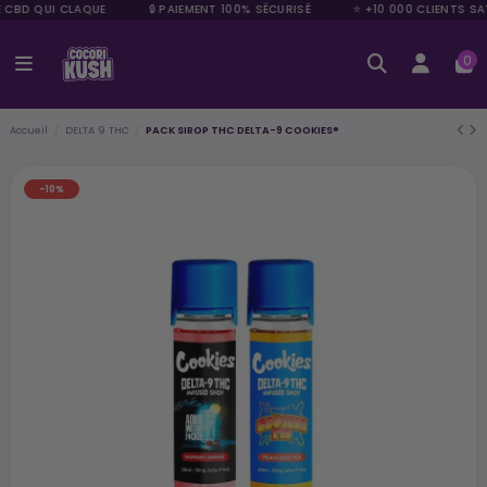
E CBD QUI CLAQUE
🔒 PAIEMENT 100% SÉCURISÉ
⭐ +10 000 CLIENTS SAT
0
Accueil
DELTA 9 THC
PACK SIROP THC DELTA-9 COOKIES®
-10%