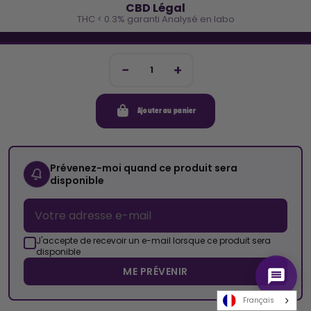
CBD Légal
THC < 0.3% garanti Analysé en labo
🐓 REJOINS LA TEAM COCO
Inscris-toi et reçois -10€ sur ta prochaine commande
Ajouter au panier
Mon compte
Cocorikush
Prévenez-moi quand ce produit sera
disponible
Top Catégories
Nous Suivre
J'accepte de recevoir un e-mail lorsque ce produit sera
disponible
ME PRÉVENIR
© 2026 Cocorikush - Tous droits réservés • Made by
New Keys
Français