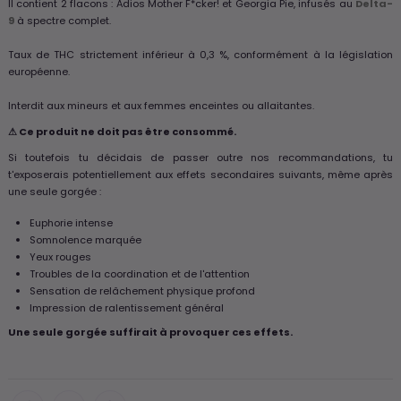
Il contient 2 flacons : Adios Mother F*cker! et Georgia Pie, infusés au
Delta-
9
à spectre complet.
Taux de THC strictement inférieur à 0,3 %, conformément à la législation
européenne.
Interdit aux mineurs et aux femmes enceintes ou allaitantes.
⚠ Ce produit ne doit pas être consommé.
Si toutefois tu décidais de passer outre nos recommandations, tu
t'exposerais potentiellement aux effets secondaires suivants, même après
une seule gorgée :
Euphorie intense
Somnolence marquée
Yeux rouges
Troubles de la coordination et de l'attention
Sensation de relâchement physique profond
Impression de ralentissement général
Une seule gorgée suffirait à provoquer ces effets.