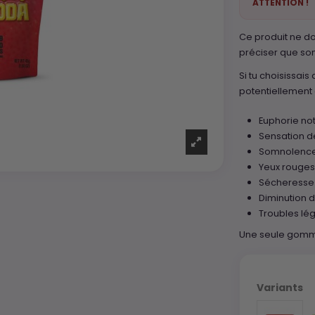
ATTENTION !
Ce produit ne d
préciser que son
Si tu choisissai
potentiellement 
Euphorie no
Sensation d
Somnolenc
Yeux rouge
Sécheresse
Diminution d
Troubles lég
Une seule gomme 
Variants