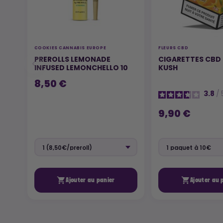
COOKIES CANNABIS EUROPE
FLEURS CBD
PREROLLS LEMONADE
CIGARETTES CB
INFUSED LEMONCHELLO 10
KUSH
8,50 €
3.8
/
9,90 €


Ajouter au panier
Ajouter au 