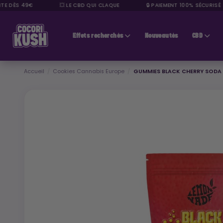
DÈS 49€
💥 LE CBD QUI CLAQUE
🔒 PAIEMENT 100% SÉCURISÉ
CBD pas cher
Effets recherchés
Nouveautés
CBD
Accueil
Cookies Cannabis Europe
GUMMIES BLACK CHERRY SODA