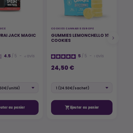
AUCE
COOKIES CANNABIS EUROPE
COOK
RAI JACK MAGIC
GUMMIES LEMONCHELLO 10
INFU
COOKIES
TEQ
INF
4.5
/
5
-
avis
5
/
5
-
avis
4
1
24,50 €
53

outer au panier
Ajouter au panier