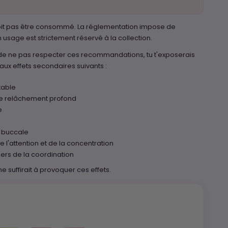
oit pas être consommé. La réglementation impose de
 usage est strictement réservé à la collection.
s de ne pas respecter ces recommandations, tu t'exposerais
aux effets secondaires suivants :
table
e relâchement profond
e
s
 buccale
e l'attention et de la concentration
ers de la coordination
suffirait à provoquer ces effets.