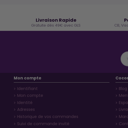
🚚
Livraison Rapide
P
Gratuite dès 49€ avec GLS
CB, Vis
Mon compte
Coco
Identifiant
Blog
Mon compte
Ment
Identité
Espa
Adresses
Livr
Historique de vos commandes
Mar
Suivi de commande invité
Con