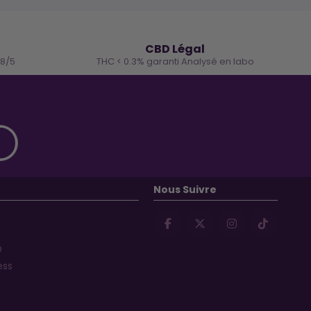
🌿
CBD Légal
.8/5
THC < 0.3% garanti Analysé en labo
Nous Suivre
D
ess