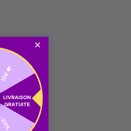
10€ 💸
LIVRAISON
GRATUITE
-20%