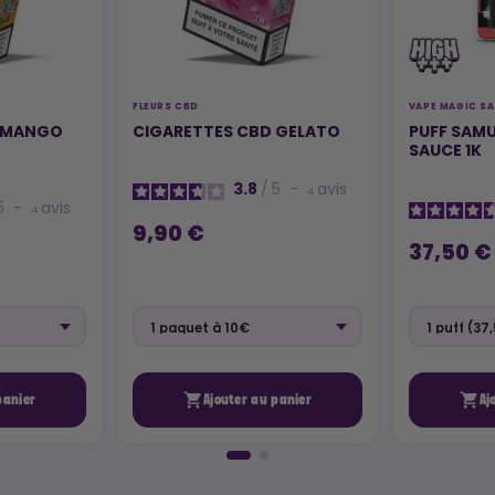
FLEURS CBD
VAPE MAGIC S
D MANGO
CIGARETTES CBD GELATO
PUFF SAMU
SAUCE 1K
3.8
/
5
-
avis
4
5
-
avis
4
9,90 €
37,50 €


panier
Ajouter au panier
Aj