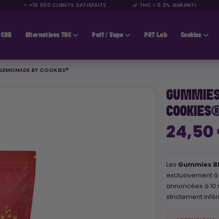
⭐ +10 000 CLIENTS SATISFAITS
🌿 THC < 0.3% GARANTI
🚚
CBN
Alternatives THC
Puff / Vape
PRT Lab
Cookies
 LEMONADE BY COOKIES®
GUMMIES
COOKIES
24,50
Les
Gummies Bl
exclusivement à 
annoncées à 10
strictement infé