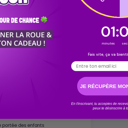
des standards stricts :
0
00
:
:
Cou
58
minutes
s
Fais vite, ça va bientô
Email
pératif de respecter les consignes
JE RÉCUPÈRE MON
En t'inscrivant, tu acceptes de rece
peux te désinscrire à 
de portée des enfants