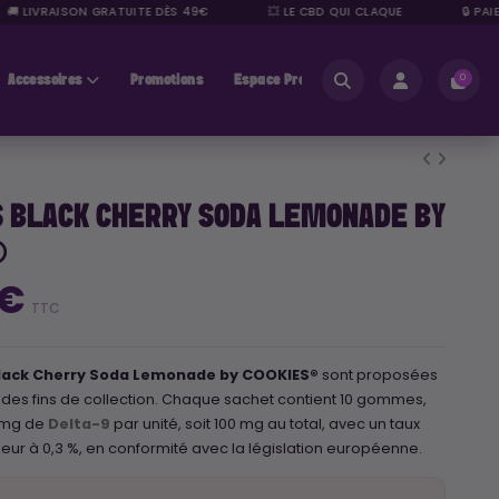
 LIVRAISON GRATUITE DÈS 49€
💥 LE CBD QUI CLAQUE
🔒 PAIEME
Accessoires
Promotions
Espace Pros
0
 BLACK CHERRY SODA LEMONADE BY
®
 €
TTC
ack Cherry Soda Lemonade by COOKIES®
sont proposées
des fins de collection. Chaque sachet contient 10 gommes,
 mg de
Delta-9
par unité, soit 100 mg au total, avec un taux
rieur à 0,3 %, en conformité avec la législation européenne.