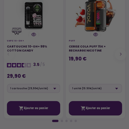
VAPE 10-OH+
PUFF
CARTOUCHE 10-OH+ 99%
CERISE COLA PUFF 15K +
COTTON CANDY
RECHARGE NICOTINE
19,90 €
3.5
/
5
29,90 €


Ajouter au panier
Ajouter au panier