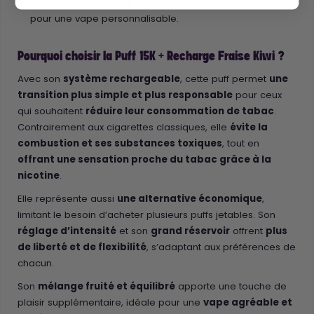
Système de réglage du tirage
: 4 niveaux d’intensité
pour une vape personnalisable.
Pourquoi choisir la Puff 15K + Recharge Fraise Kiwi ?
Avec son
système rechargeable
, cette puff permet
une
transition plus simple et plus responsable
pour ceux
qui souhaitent
réduire leur consommation de tabac
.
Contrairement aux cigarettes classiques, elle
évite la
combustion et ses substances toxiques
, tout en
offrant une sensation proche du tabac grâce à la
nicotine
.
Elle représente aussi
une alternative économique
,
limitant le besoin d’acheter plusieurs puffs jetables. Son
réglage d’intensité
et son
grand réservoir
offrent
plus
de liberté et de flexibilité
, s’adaptant aux préférences de
chacun.
Son
mélange fruité et équilibré
apporte une touche de
plaisir supplémentaire, idéale pour une
vape agréable et