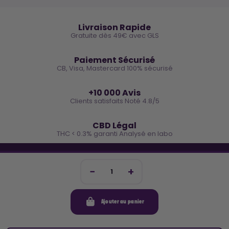
🚚
Livraison Rapide
Gratuite dès 49€ avec GLS
🔒
Paiement Sécurisé
CB, Visa, Mastercard 100% sécurisé
⭐
+10 000 Avis
Clients satisfaits Noté 4.8/5
🌿
CBD Légal
THC < 0.3% garanti Analysé en labo
🐓 REJOINS LA TEAM COCO
Inscris-toi et reçois -10€ sur ta prochaine commande
Ajouter au panier
Mon compte