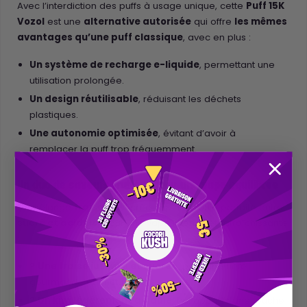
Avec l’interdiction des puffs à usage unique, cette
Puff 15K
Vozol
est une
alternative autorisée
qui offre
les mêmes
avantages qu’une puff classique
, avec en plus :
Un système de recharge e-liquide
, permettant une
utilisation prolongée.
Un design réutilisable
, réduisant les déchets
plastiques.
Une autonomie optimisée
, évitant d’avoir à
remplacer la puff trop fréquemment.
Un duo de saveurs fruitées pour une vape équilibrée
Le mélange
fraise-kiwi
crée une harmonie parfaite entre
sucré et acidulé
, pour une vape intense et rafraîchissante
:
?
Une fraise juteuse et sucrée
, pour une note
gourmande et onctueuse.
?
Un kiwi légèrement acidulé
, qui apporte une touche