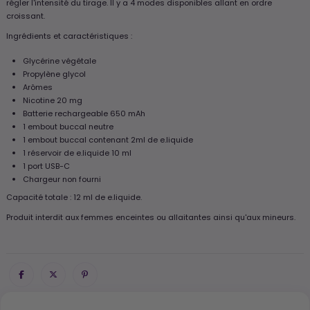
régler l'intensité du tirage. Il y a 4 modes disponibles allant en ordre
croissant.
Ingrédients et caractéristiques :
Glycérine végétale
Propylène glycol
Arômes
Nicotine 20 mg
Batterie rechargeable 650 mAh
1 embout buccal neutre
1 embout buccal contenant 2ml de e.liquide
1 réservoir de e.liquide 10 ml
1 port USB-C
Chargeur non fourni
Capacité totale : 12 ml de e.liquide.
Produit interdit aux femmes enceintes ou allaitantes ainsi qu'aux mineurs.