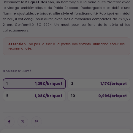
Découvrez le
Briquet Narcos
, un hommage à la série culte "Narcos" avec
le visage emblématique de Pablo Escobar. Rechargeable et doté d'une
flamme ajustable, ce briquet allie style et fonctionnalité. Fabriqué en métal
et PVC, il est conçu pour durer, avec des dimensions compactes de 7 x 2,5 x
2 cm. Conformité ISO 9994. Un must pour les fans de la série et les
collectionneurs.
Attention
: Ne pas laisser à la portée des enfants. Utilisation sécurisée
recommandée.
NOMBRE D'UNITÉ :
1
1,35€/briquet
3
1,17€/briquet
5
1,08€/briquet
10
0,99€/briquet