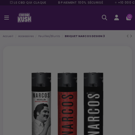
💥 LE CBD QUI CLAQUE
🔒 PAIEMENT 100% SÉCURISÉ
⭐ +10 000 CL
0
Accueil
Accessoires
Feuilles/Blunts
BRIQUET NARCOS DESIGN 3