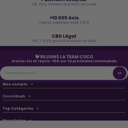
CB, Visa, Mastercard 100% sécurisé
⭐
+10 000 Avis
Clients satisfaits Noté 4.8/5
🌿
CBD Légal
THC < 0.3% garanti Analysé en labo
🐓 REJOINS LA TEAM COCO
Inscris-toi et reçois -10€ sur ta prochaine commande
Mon compte
Cocorikush
Top Catégories
Nous Suivre