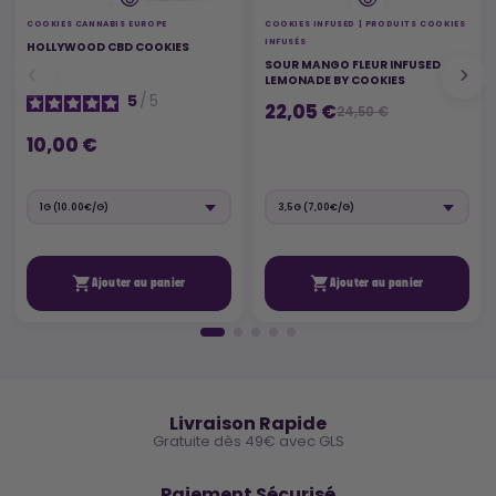
COOKIES CANNABIS EUROPE
COOKIES INFUSED | PRODUITS COOKIES
INFUSÉS
HOLLYWOOD CBD COOKIES
SOUR MANGO FLEUR INFUSED
LEMONADE BY COOKIES
5
/
5
22,05 €
24,50 €
10,00 €


Ajouter au panier
Ajouter au panier
🚚
Livraison Rapide
Gratuite dès 49€ avec GLS
🔒
Paiement Sécurisé