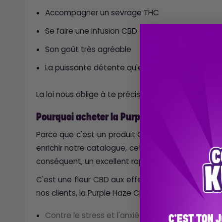
Accompagner un sevrage THC
Se faire une infusion CBD gourmande
Son goût très agréable
La puissante détente qu'elle procure
La loi nous oblige à te préciser que ce produit ne 
Pourquoi acheter la Purple Haze CBD ?
Parce que c'est un produit CBD très fin que nous 
enrichir notre catalogue, cette Fleur nous perme
conséquent, un excellent rapport qualité/prix.
C'est une fleur CBD aux effets puissants qui saura 
nos clients, la Purple Haze CBD Greehouse sera ef
Contre le stress et l'anxiété