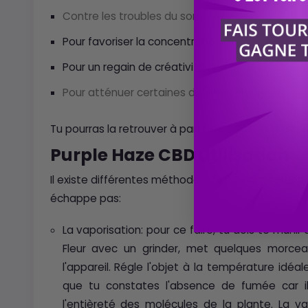
Contre les troubles du sommeil
Pour favoriser la concentration
Pour un regain de créativité
Pour atténuer certaines douleurs chroniques
Tu pourras la retrouver à partir de 3,90€ le gramm
Purple Haze CBD utilisation
Il existe différentes méthodes de consommation po
échappe pas:
La vaporisation: pour ce faire, tu dois te munir
Fleur avec un grinder, met quelques morce
l'appareil. Régle l'objet à la température idéal
que tu constates l'absence de fumée car i
l'entièreté des molécules de la plante. La v