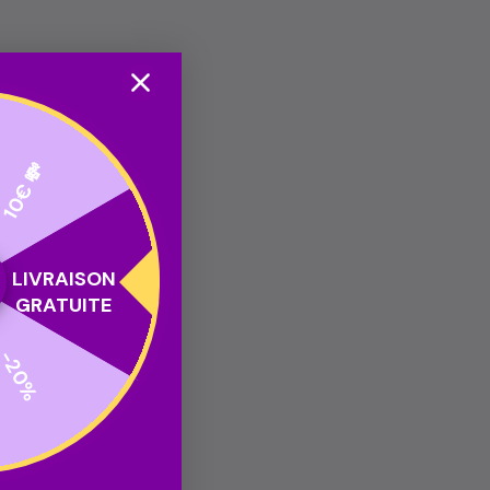
10€ 💸
LIVRAISON
GRATUITE
-20%