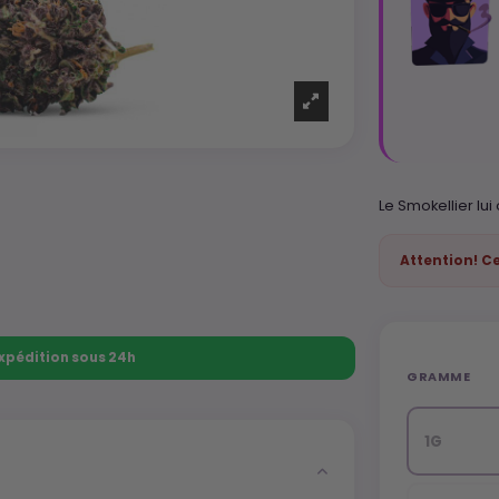
Le Smokellier lui
Attention! C
 Expédition sous 24h
GRAMME
1G