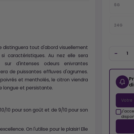
6G
24G
 se distinguera tout d'abord visuellement
si caractéristiques. Au nez elle sera
 sur d'intenses odeurs enivrantes
uvera de puissantes effluves d'agrumes.
P
oivrés et mentholés, le citron viendra
d
e longue et persistante.
 10/10 pour son goût et de 9/10 pour son
J'acce
dispon
llence. On l'utilise pour le plaisir! Elle