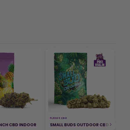
-7
FLEURS CBD
THC
UNCH CBD INDOOR
SMALL BUDS OUTDOOR CBD
LE
TH