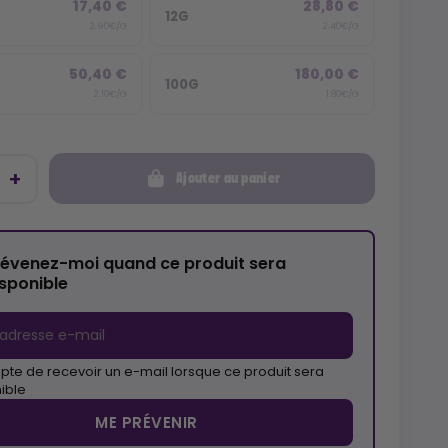
17,40 €
28,80 €
12G
2.90€/G
2.40€/G
50,40 €
180,00 €
100G
2.10€/G
1.80€/G
Ajouter au panier
révenez-moi quand ce produit sera
isponible
pte de recevoir un e-mail lorsque ce produit sera
ible
ME PRÉVENIR