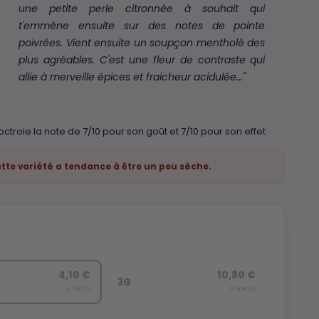
une petite perle citronnée à souhait qui
t'emmène ensuite sur des notes de pointe
poivrées. Vient ensuite un soupçon mentholé des
plus agréables. C'est une fleur de contraste qui
allie à merveille épices et fraicheur acidulée..."
 octroie la note de 7/10 pour son goût et 7/10 pour son effet.
ette variété a tendance à être un peu sèche.
4,10 €
10,80 €
3G
4.10€/G
3.60€/G