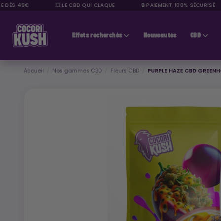
ÈS 49€
💥 LE CBD QUI CLAQUE
🔒 PAIEMENT 100% SÉCURISÉ
CBD pas cher
Effets recherchés
Nouveautés
CBD
Accueil
Nos gammes CBD
Fleurs CBD
PURPLE HAZE CBD GREEN