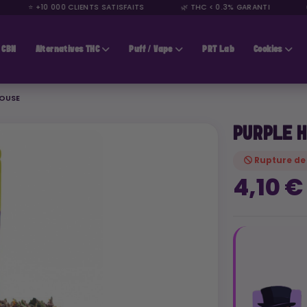
⭐ +10 000 CLIENTS SATISFAITS
🌿 THC < 0.3% GARANTI
🚚 L
CBN
Alternatives THC
Puff / Vape
PRT Lab
Cookies
HOUSE
PURPLE 
Rupture de
4,10 