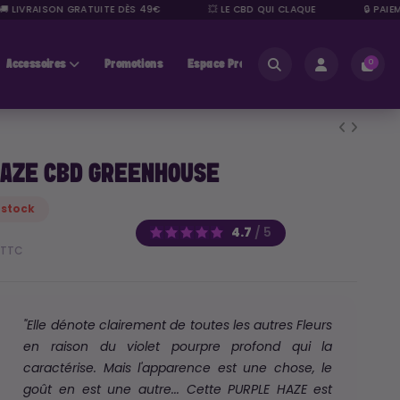
IVRAISON GRATUITE DÈS 49€
💥 LE CBD QUI CLAQUE
🔒 PAIEMEN
Accessoires
Promotions
Espace Pros
0
HAZE CBD GREENHOUSE
 stock
4.7
/
5
€
TTC
"Elle dénote clairement de toutes les autres Fleurs
en raison du violet pourpre profond qui la
caractérise. Mais l'apparence est une chose, le
goût en est une autre... Cette PURPLE HAZE est