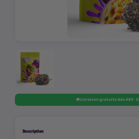
🚚 Livraison gratuite dès 49€ ·
Description