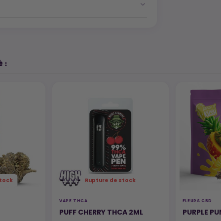
 :
tock
Rupture de stock
VAPE THCA
FLEURS CBD
PUFF CHERRY THCA 2ML
PURPLE P